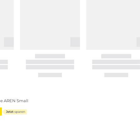
he AREN Small
Jetzt
sparen