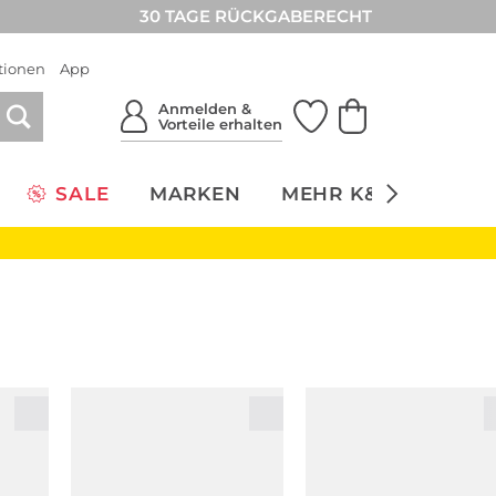
30 TAGE RÜCKGABERECHT
tionen
App
Anmelden &
Vorteile erhalten
SALE
MARKEN
MEHR K&Ö
NACH