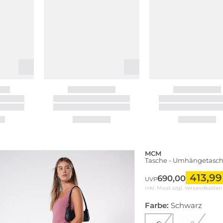
MCM
Tasche - Umhängetasc
413,99
690,00
UVP
inkl. Mwst zzgl.
Versandkosten
Farbe:
Schwarz