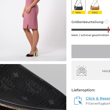
DEAL
DEAL
Größenbeurteilung:
?
klein / schmal geschnitten
Meld
Lieferoption:
Click & Rese
Filialverfügba