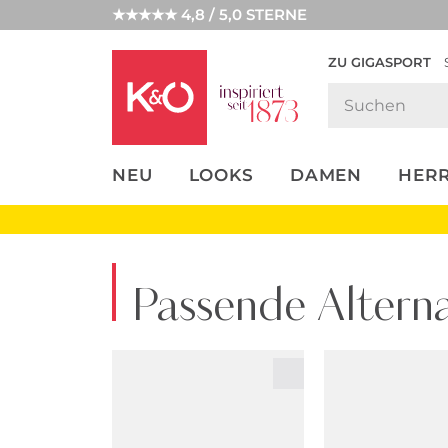
★★★★★ 4,8 / 5,0 STERNE
ZU GIGASPORT
FASHION-
UNSERE APP
CLICK &
CLICK &
TRENDS
COLLECT
RESERVE
NEU
LOOKS
DAMEN
HER
Passende Alterna