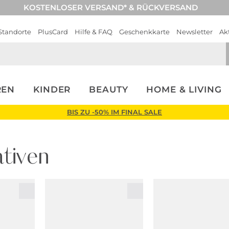
KOSTENLOSER VERSAND* & RÜCKVERSAND
Standorte
PlusCard
Hilfe & FAQ
Geschenkkarte
Newsletter
Ak
REN
KINDER
BEAUTY
HOME & LIVING
BIS ZU -50% IM FINAL SALE
tiven