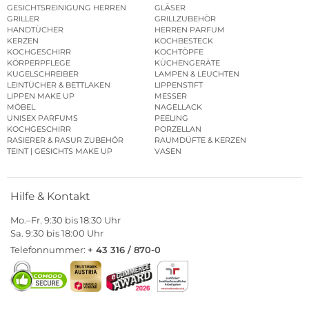
GESICHTSREINIGUNG HERREN
GLÄSER
GRILLER
GRILLZUBEHÖR
HANDTÜCHER
HERREN PARFUM
KERZEN
KOCHBESTECK
KOCHGESCHIRR
KOCHTÖPFE
KÖRPERPFLEGE
KÜCHENGERÄTE
KUGELSCHREIBER
LAMPEN & LEUCHTEN
LEINTÜCHER & BETTLAKEN
LIPPENSTIFT
LIPPEN MAKE UP
MESSER
MÖBEL
NAGELLACK
UNISEX PARFUMS
PEELING
KOCHGESCHIRR
PORZELLAN
RASIERER & RASUR ZUBEHÖR
RAUMDÜFTE & KERZEN
TEINT | GESICHTS MAKE UP
VASEN
Hilfe & Kontakt
Mo.–Fr. 9:30 bis 18:30 Uhr
Sa. 9:30 bis 18:00 Uhr
Telefonnummer:
+ 43 316 / 870-0