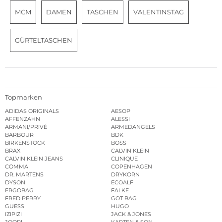
MCM
DAMEN
TASCHEN
VALENTINSTAG
GÜRTELTASCHEN
Topmarken
ADIDAS ORIGINALS
AESOP
AFFENZAHN
ALESSI
ARMANI/PRIVÉ
ARMEDANGELS
BARBOUR
BDK
BIRKENSTOCK
BOSS
BRAX
CALVIN KLEIN
CALVIN KLEIN JEANS
CLINIQUE
COMMA
COPENHAGEN
DR. MARTENS
DRYKORN
DYSON
ECOALF
ERGOBAG
FALKE
FRED PERRY
GOT BAG
GUESS
HUGO
IZIPIZI
JACK & JONES