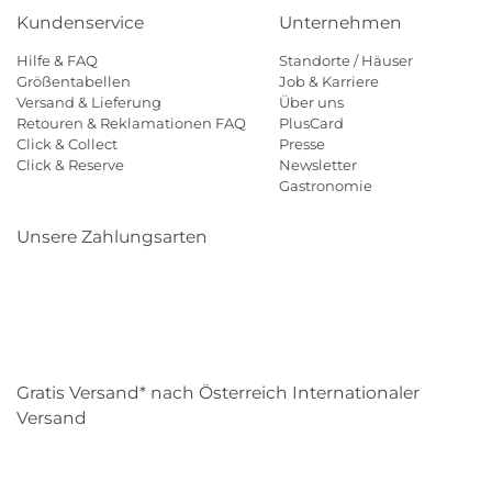
Kundenservice
Unternehmen
Hilfe & FAQ
Standorte / Häuser
Größentabellen
Job & Karriere
Versand & Lieferung
Über uns
Retouren & Reklamationen FAQ
PlusCard
Click & Collect
Presse
Click & Reserve
Newsletter
Gastronomie
Unsere Zahlungsarten
Klarna
Paypal
Mastercard
Visa
Diners
Eps
Shop
Applepay
Amazon
Gratis Versand* nach Österreich Internationaler
Versand