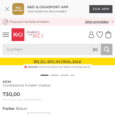
K&Ö & GIGASPORT APP
ZUR APP
Jetzt kostenlos downloaden
Pluscard Vorteile erhalten
KOSTENLOSER VERSAND* & RÜCKVERSAND
Jetzt anmelden
UNSERE APP
CLICK &
CLICK &
COLLECT
RESERVE
BIS ZU -50% IM FINAL SALE
Beliebt!
5 Personen sehen sich diesen Artikel gerade an
MCM
Gürteltasche Fursten Visetos
730,00
inkl. Mwst zzgl.
Versandkosten
Farbe:
Braun