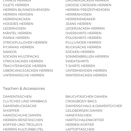
CHINOS HERREN
DAUNENJACKEN HERREN
GILETS HERREN
GROSSE GRÖSSEN HERREN
HERREN BUSINESSHEMDEN
HERREN FREIZEITHEMDEN
HERREN HEMDEN
HERRENHOSEN
HERRENJACKEN
HERRENSNEAKER
HOODIES HERREN
JEANS HERREN
LEDERHOSEN
LEDERJACKEN HERREN
MÄNTEL HERREN
OVERSHIRTS HERREN
PARKA HERREN
POLOSHIRTS HERREN
STRICKPULLOVER HERREN
PULLUNDER HERREN
PYJAMAS HERREN
RUCKSÄCKE HERREN
SAKKOS
SOCKEN HERREN
SOCKEN MULTIPACKS
SONNENBRILLEN HERREN
STRICKJACKEN HERREN
SWEATSHIRTS
TRACHTENMODE HERREN
T-SHIRTS HERREN
ÜBERGANGSJACKEN HERREN
UNTERHEMDEN HERREN
UNTERWÄSCHE HERREN
WINTERJACKEN HERREN
Taschen & Accessoires
DAMENTASCHEN
BAUCHTASCHEN DAMEN
CLUTCHES UND MINIBAGS
CROSSBODY BAGS
DAMENRUCKSÄCKE
DAMENSCHALS & DAMENTÜCHER
SHOPPER
GELDBÖRSEN DAMEN
HANDSCHUHE DAMEN
HANDTASCHEN
HERREN REISETASCHEN
HARTSCHALENKOFFER
KOFFER UND TROLLEYS
HERREN KOFFER
HERREN KULTURBEUTEL
LAPTOPTASCHEN