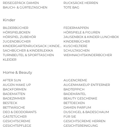
REISEGEPÄCK DAMEN
RUCKSÄCKE HERREN
BAUCH- & GÜRTELTASCHEN
TOTE BAG
Kinder
BILDERBÜCHER
FEDERMAPPEN
HÖRSPIELBOXEN
HÖRSPIELE & FIGUREN
HÖRSPIEL ZUBEHÖR
JAUSENBOX & KINDER LUNCHBOX
JUGENDBÜCHER
KINDERBÜCHER
KINDERGARTENRUCKSACK | KINDERGARTENBEUTEL
KUSCHELTIERE
SACHBÜCHER & KINDERLEXIKA
SCHULTASCHEN
TURNBEUTEL & SPORTTASCHEN
WEIHNACHTSKINDERBÜCHER
KLEIDER
Home & Beauty
AFTER SUN
AUGENCREME
AUGEN MAKE UP
AUGENMAKEUP ENTFERNER
BACKFORMEN
BADTEPPICH
BADEMATTEN
BADEMÄNTEL
BADEZIMMER
BEAUTY GESCHENKE
BESTECK
BETTDECKEN
BETTWÄSCHE
DAMEN PARFUM
DEO & DEODORANTS
DUSCHGEL & BADESCHAUM
GÄSTETÜCHER
FÜR SIE
GESICHTSCREME
GESICHTSCREME HERREN
GESICHTSPFLEGE
GESICHTSREINIGUNG