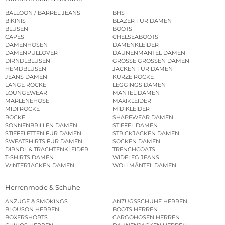
BALLOON / BARREL JEANS
BHS
BIKINIS
BLAZER FÜR DAMEN
BLUSEN
BOOTS
CAPES
CHELSEABOOTS
DAMENHOSEN
DAMENKLEIDER
DAMENPULLOVER
DAUNENMÄNTEL DAMEN
DIRNDLBLUSEN
GROSSE GRÖSSEN DAMEN
HEMDBLUSEN
JACKEN FÜR DAMEN
JEANS DAMEN
KURZE RÖCKE
LANGE RÖCKE
LEGGINGS DAMEN
LOUNGEWEAR
MÄNTEL DAMEN
MARLENEHOSE
MAXIKLEIDER
MIDI RÖCKE
MIDIKLEIDER
RÖCKE
SHAPEWEAR DAMEN
SONNENBRILLEN DAMEN
STIEFEL DAMEN
STIEFELETTEN FÜR DAMEN
STRICKJACKEN DAMEN
SWEATSHIRTS FÜR DAMEN
SOCKEN DAMEN
DIRNDL & TRACHTENKLEIDER
TRENCHCOATS
T-SHIRTS DAMEN
WIDELEG JEANS
WINTERJACKEN DAMEN
WOLLMÄNTEL DAMEN
Herrenmode & Schuhe
ANZÜGE & SMOKINGS
ANZUGSSCHUHE HERREN
BLOUSON HERREN
BOOTS HERREN
BOXERSHORTS
CARGOHOSEN HERREN