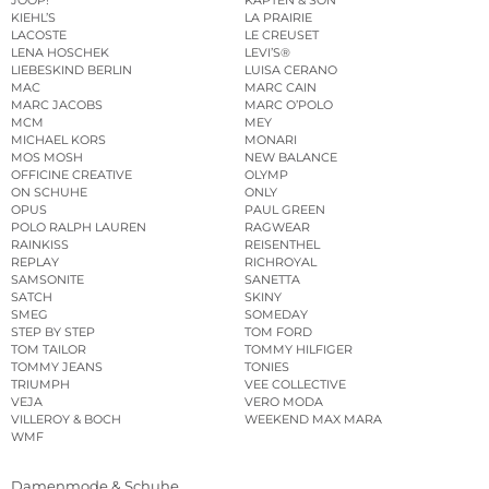
JOOP!
KAPTEN & SON
KIEHL’S
LA PRAIRIE
LACOSTE
LE CREUSET
LENA HOSCHEK
LEVI’S®
LIEBESKIND BERLIN
LUISA CERANO
MAC
MARC CAIN
MARC JACOBS
MARC O’POLO
MCM
MEY
MICHAEL KORS
MONARI
MOS MOSH
NEW BALANCE
OFFICINE CREATIVE
OLYMP
ON SCHUHE
ONLY
OPUS
PAUL GREEN
POLO RALPH LAUREN
RAGWEAR
RAINKISS
REISENTHEL
REPLAY
RICHROYAL
SAMSONITE
SANETTA
SATCH
SKINY
SMEG
SOMEDAY
STEP BY STEP
TOM FORD
TOM TAILOR
TOMMY HILFIGER
TOMMY JEANS
TONIES
TRIUMPH
VEE COLLECTIVE
VEJA
VERO MODA
VILLEROY & BOCH
WEEKEND MAX MARA
WMF
Damenmode & Schuhe