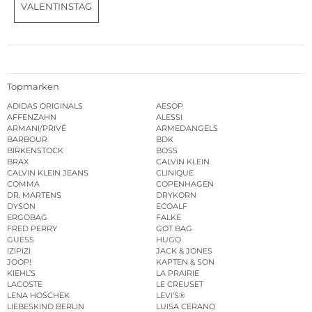
VALENTINSTAG
Topmarken
ADIDAS ORIGINALS
AESOP
AFFENZAHN
ALESSI
ARMANI/PRIVÉ
ARMEDANGELS
BARBOUR
BDK
BIRKENSTOCK
BOSS
BRAX
CALVIN KLEIN
CALVIN KLEIN JEANS
CLINIQUE
COMMA
COPENHAGEN
DR. MARTENS
DRYKORN
DYSON
ECOALF
ERGOBAG
FALKE
FRED PERRY
GOT BAG
GUESS
HUGO
IZIPIZI
JACK & JONES
JOOP!
KAPTEN & SON
KIEHL’S
LA PRAIRIE
LACOSTE
LE CREUSET
LENA HOSCHEK
LEVI’S®
LIEBESKIND BERLIN
LUISA CERANO