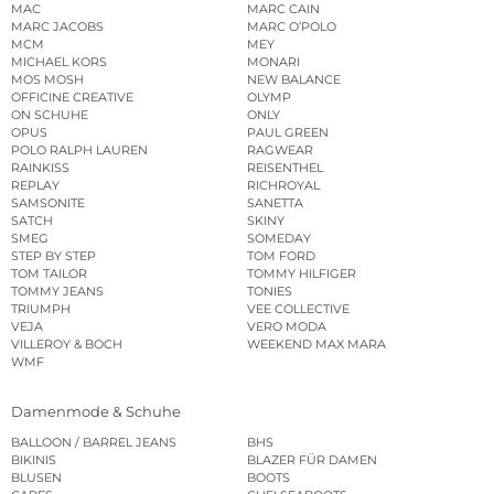
MAC
MARC CAIN
MARC JACOBS
MARC O’POLO
MCM
MEY
MICHAEL KORS
MONARI
MOS MOSH
NEW BALANCE
OFFICINE CREATIVE
OLYMP
ON SCHUHE
ONLY
OPUS
PAUL GREEN
POLO RALPH LAUREN
RAGWEAR
RAINKISS
REISENTHEL
REPLAY
RICHROYAL
SAMSONITE
SANETTA
SATCH
SKINY
SMEG
SOMEDAY
STEP BY STEP
TOM FORD
TOM TAILOR
TOMMY HILFIGER
TOMMY JEANS
TONIES
TRIUMPH
VEE COLLECTIVE
VEJA
VERO MODA
VILLEROY & BOCH
WEEKEND MAX MARA
WMF
Damenmode & Schuhe
BALLOON / BARREL JEANS
BHS
BIKINIS
BLAZER FÜR DAMEN
BLUSEN
BOOTS