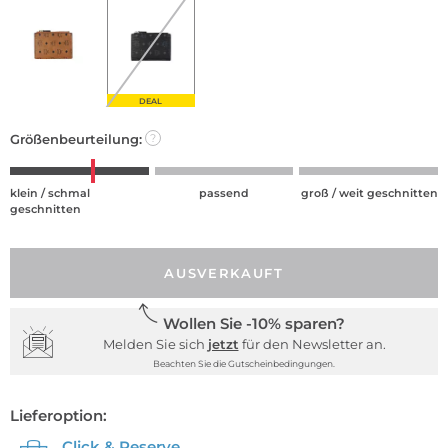
DEAL
Größenbeurteilung:
?
klein / schmal
passend
groß / weit geschnitten
geschnitten
AUSVERKAUFT
Wollen Sie -10% sparen?
Melden Sie sich
jetzt
für den Newsletter an.
Beachten Sie die Gutscheinbedingungen.
Lieferoption:
Click & Reserve