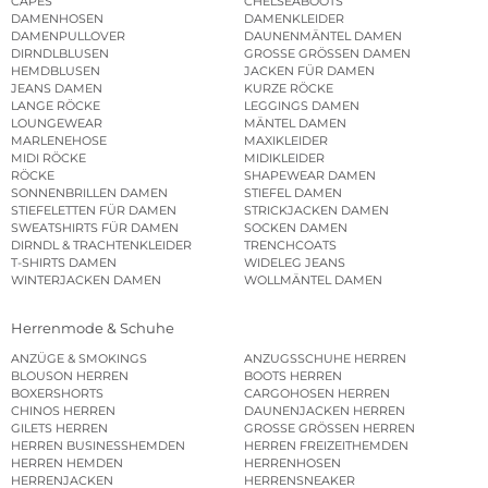
CAPES
CHELSEABOOTS
DAMENHOSEN
DAMENKLEIDER
DAMENPULLOVER
DAUNENMÄNTEL DAMEN
DIRNDLBLUSEN
GROSSE GRÖSSEN DAMEN
HEMDBLUSEN
JACKEN FÜR DAMEN
JEANS DAMEN
KURZE RÖCKE
LANGE RÖCKE
LEGGINGS DAMEN
LOUNGEWEAR
MÄNTEL DAMEN
MARLENEHOSE
MAXIKLEIDER
MIDI RÖCKE
MIDIKLEIDER
RÖCKE
SHAPEWEAR DAMEN
SONNENBRILLEN DAMEN
STIEFEL DAMEN
STIEFELETTEN FÜR DAMEN
STRICKJACKEN DAMEN
SWEATSHIRTS FÜR DAMEN
SOCKEN DAMEN
DIRNDL & TRACHTENKLEIDER
TRENCHCOATS
T-SHIRTS DAMEN
WIDELEG JEANS
WINTERJACKEN DAMEN
WOLLMÄNTEL DAMEN
Herrenmode & Schuhe
ANZÜGE & SMOKINGS
ANZUGSSCHUHE HERREN
BLOUSON HERREN
BOOTS HERREN
BOXERSHORTS
CARGOHOSEN HERREN
CHINOS HERREN
DAUNENJACKEN HERREN
GILETS HERREN
GROSSE GRÖSSEN HERREN
HERREN BUSINESSHEMDEN
HERREN FREIZEITHEMDEN
HERREN HEMDEN
HERRENHOSEN
HERRENJACKEN
HERRENSNEAKER