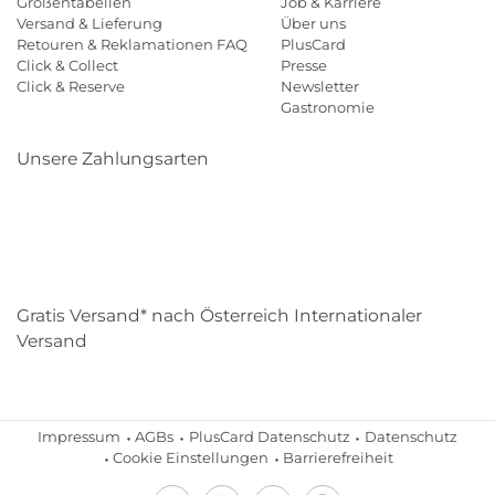
Größentabellen
Job & Karriere
Versand & Lieferung
Über uns
Retouren & Reklamationen FAQ
PlusCard
Click & Collect
Presse
Click & Reserve
Newsletter
Gastronomie
Unsere Zahlungsarten
Klarna
Paypal
Mastercard
Visa
Diners
Eps
Shop
Applepay
Amazon
Gratis Versand* nach Österreich Internationaler
Versand
Impressum
AGBs
PlusCard Datenschutz
Datenschutz
Cookie Einstellungen
Barrierefreiheit