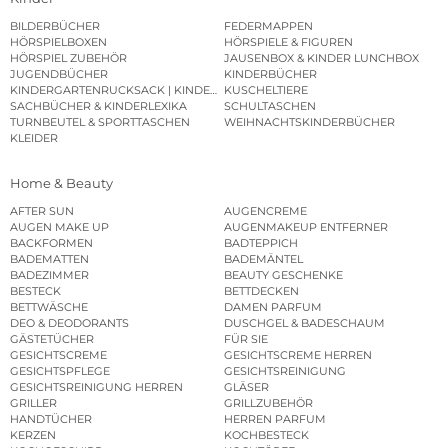
BILDERBÜCHER
FEDERMAPPEN
HÖRSPIELBOXEN
HÖRSPIELE & FIGUREN
HÖRSPIEL ZUBEHÖR
JAUSENBOX & KINDER LUNCHBOX
JUGENDBÜCHER
KINDERBÜCHER
KINDERGARTENRUCKSACK | KINDERGARTENBEUTEL
KUSCHELTIERE
SACHBÜCHER & KINDERLEXIKA
SCHULTASCHEN
TURNBEUTEL & SPORTTASCHEN
WEIHNACHTSKINDERBÜCHER
KLEIDER
Home & Beauty
AFTER SUN
AUGENCREME
AUGEN MAKE UP
AUGENMAKEUP ENTFERNER
BACKFORMEN
BADTEPPICH
BADEMATTEN
BADEMÄNTEL
BADEZIMMER
BEAUTY GESCHENKE
BESTECK
BETTDECKEN
BETTWÄSCHE
DAMEN PARFUM
DEO & DEODORANTS
DUSCHGEL & BADESCHAUM
GÄSTETÜCHER
FÜR SIE
GESICHTSCREME
GESICHTSCREME HERREN
GESICHTSPFLEGE
GESICHTSREINIGUNG
GESICHTSREINIGUNG HERREN
GLÄSER
GRILLER
GRILLZUBEHÖR
HANDTÜCHER
HERREN PARFUM
KERZEN
KOCHBESTECK