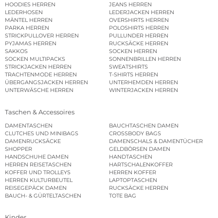
HOODIES HERREN
JEANS HERREN
LEDERHOSEN
LEDERJACKEN HERREN
MÄNTEL HERREN
OVERSHIRTS HERREN
PARKA HERREN
POLOSHIRTS HERREN
STRICKPULLOVER HERREN
PULLUNDER HERREN
PYJAMAS HERREN
RUCKSÄCKE HERREN
SAKKOS
SOCKEN HERREN
SOCKEN MULTIPACKS
SONNENBRILLEN HERREN
STRICKJACKEN HERREN
SWEATSHIRTS
TRACHTENMODE HERREN
T-SHIRTS HERREN
ÜBERGANGSJACKEN HERREN
UNTERHEMDEN HERREN
UNTERWÄSCHE HERREN
WINTERJACKEN HERREN
Taschen & Accessoires
DAMENTASCHEN
BAUCHTASCHEN DAMEN
CLUTCHES UND MINIBAGS
CROSSBODY BAGS
DAMENRUCKSÄCKE
DAMENSCHALS & DAMENTÜCHER
SHOPPER
GELDBÖRSEN DAMEN
HANDSCHUHE DAMEN
HANDTASCHEN
HERREN REISETASCHEN
HARTSCHALENKOFFER
KOFFER UND TROLLEYS
HERREN KOFFER
HERREN KULTURBEUTEL
LAPTOPTASCHEN
REISEGEPÄCK DAMEN
RUCKSÄCKE HERREN
BAUCH- & GÜRTELTASCHEN
TOTE BAG
Kinder