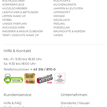
KOCHGESCHIRR
KOCHTÖPFE
KÖRPERPFLEGE
KÜCHENGERÄTE
KUGELSCHREIBER
LAMPEN & LEUCHTEN
LEINTÜCHER & BETTLAKEN
LIPPENSTIFT
LIPPEN MAKE UP
MESSER
MÖBEL
NAGELLACK
UNISEX PARFUMS
PEELING
KOCHGESCHIRR
PORZELLAN
RASIERER & RASUR ZUBEHÖR
RAUMDÜFTE & KERZEN
TEINT | GESICHTS MAKE UP
VASEN
Hilfe & Kontakt
Mo.–Fr. 9:30 bis 18:30 Uhr
Sa. 9:30 bis 18:00 Uhr
Telefonnummer:
+ 43 316 / 870-0
Kundenservice
Unternehmen
Hilfe & FAQ
Standorte / Häuser