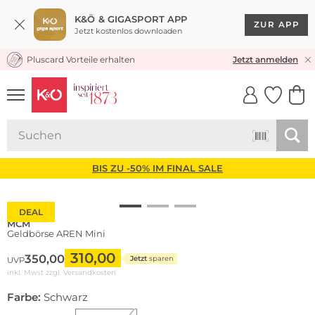
K&Ö & GIGASPORT APP
ZUR APP
Jetzt kostenlos downloaden
Pluscard Vorteile erhalten
30 TAGE RÜCKGABERECHT
Jetzt anmelden
UNSERE APP
CLICK &
CLICK &
COLLECT
RESERVE
BIS ZU -50% IM FINAL SALE
DEAL
MCM
Geldbörse AREN Mini
310,00
350,00
Jetzt
sparen
UVP
inkl. Mwst zzgl.
Versandkosten
Farbe:
Schwarz