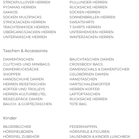
STRICKPULLOVER HERREN
PULLUNDER HERREN
PYJAMAS HERREN
RUCKSÄCKE HERREN
SAKKOS
SOCKEN HERREN
SOCKEN MULTIPACKS
SONNENBRILLEN HERREN
STRICKJACKEN HERREN
SWEATSHIRTS
TRACHTENMODE HERREN
T-SHIRTS HERREN
ÜBERGANGSJACKEN HERREN
UNTERHEMDEN HERREN
UNTERWÄSCHE HERREN
WINTERJACKEN HERREN
Taschen & Accessoires
DAMENTASCHEN
BAUCHTASCHEN DAMEN
CLUTCHES UND MINIBAGS
CROSSBODY BAGS
DAMENRUCKSÄCKE
DAMENSCHALS & DAMENTÜCHER
SHOPPER
GELDBÖRSEN DAMEN
HANDSCHUHE DAMEN
HANDTASCHEN
HERREN REISETASCHEN
HARTSCHALENKOFFER
KOFFER UND TROLLEYS
HERREN KOFFER
HERREN KULTURBEUTEL
LAPTOPTASCHEN
REISEGEPÄCK DAMEN
RUCKSÄCKE HERREN
BAUCH- & GÜRTELTASCHEN
TOTE BAG
Kinder
BILDERBÜCHER
FEDERMAPPEN
HÖRSPIELBOXEN
HÖRSPIELE & FIGUREN
HÖRSPIEL ZUBEHÖR
JAUSENBOX & KINDER LUNCHBOX