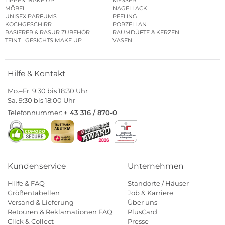
LIPPEN MAKE UP
MESSER
MÖBEL
NAGELLACK
UNISEX PARFUMS
PEELING
KOCHGESCHIRR
PORZELLAN
RASIERER & RASUR ZUBEHÖR
RAUMDÜFTE & KERZEN
TEINT | GESICHTS MAKE UP
VASEN
Hilfe & Kontakt
Mo.–Fr. 9:30 bis 18:30 Uhr
Sa. 9:30 bis 18:00 Uhr
Telefonnummer:
+ 43 316 / 870-0
Kundenservice
Unternehmen
Hilfe & FAQ
Standorte / Häuser
Größentabellen
Job & Karriere
Versand & Lieferung
Über uns
Retouren & Reklamationen FAQ
PlusCard
Click & Collect
Presse