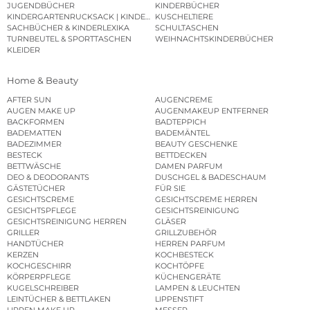
JUGENDBÜCHER
KINDERBÜCHER
KINDERGARTENRUCKSACK | KINDERGARTENBEUTEL
KUSCHELTIERE
SACHBÜCHER & KINDERLEXIKA
SCHULTASCHEN
TURNBEUTEL & SPORTTASCHEN
WEIHNACHTSKINDERBÜCHER
KLEIDER
Home & Beauty
AFTER SUN
AUGENCREME
AUGEN MAKE UP
AUGENMAKEUP ENTFERNER
BACKFORMEN
BADTEPPICH
BADEMATTEN
BADEMÄNTEL
BADEZIMMER
BEAUTY GESCHENKE
BESTECK
BETTDECKEN
BETTWÄSCHE
DAMEN PARFUM
DEO & DEODORANTS
DUSCHGEL & BADESCHAUM
GÄSTETÜCHER
FÜR SIE
GESICHTSCREME
GESICHTSCREME HERREN
GESICHTSPFLEGE
GESICHTSREINIGUNG
GESICHTSREINIGUNG HERREN
GLÄSER
GRILLER
GRILLZUBEHÖR
HANDTÜCHER
HERREN PARFUM
KERZEN
KOCHBESTECK
KOCHGESCHIRR
KOCHTÖPFE
KÖRPERPFLEGE
KÜCHENGERÄTE
KUGELSCHREIBER
LAMPEN & LEUCHTEN
LEINTÜCHER & BETTLAKEN
LIPPENSTIFT