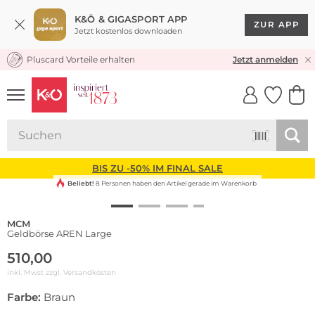
K&Ö & GIGASPORT APP
ZUR APP
Jetzt kostenlos downloaden
Pluscard Vorteile erhalten
KOSTENLOSER VERSAND* & RÜCKVERSAND
Jetzt anmelden
UNSERE APP
CLICK &
CLICK &
COLLECT
RESERVE
BIS ZU -50% IM FINAL SALE
Beliebt!
8 Personen haben den Artikel gerade im Warenkorb
MCM
Geldbörse AREN Large
510,00
inkl. Mwst zzgl.
Versandkosten
Farbe:
Braun