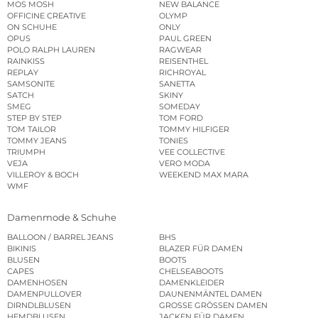
MOS MOSH
NEW BALANCE
OFFICINE CREATIVE
OLYMP
ON SCHUHE
ONLY
OPUS
PAUL GREEN
POLO RALPH LAUREN
RAGWEAR
RAINKISS
REISENTHEL
REPLAY
RICHROYAL
SAMSONITE
SANETTA
SATCH
SKINY
SMEG
SOMEDAY
STEP BY STEP
TOM FORD
TOM TAILOR
TOMMY HILFIGER
TOMMY JEANS
TONIES
TRIUMPH
VEE COLLECTIVE
VEJA
VERO MODA
VILLEROY & BOCH
WEEKEND MAX MARA
WMF
Damenmode & Schuhe
BALLOON / BARREL JEANS
BHS
BIKINIS
BLAZER FÜR DAMEN
BLUSEN
BOOTS
CAPES
CHELSEABOOTS
DAMENHOSEN
DAMENKLEIDER
DAMENPULLOVER
DAUNENMÄNTEL DAMEN
DIRNDLBLUSEN
GROSSE GRÖSSEN DAMEN
HEMDBLUSEN
JACKEN FÜR DAMEN