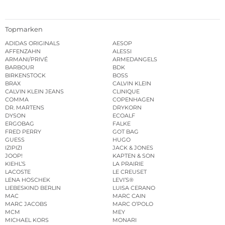
Topmarken
ADIDAS ORIGINALS
AESOP
AFFENZAHN
ALESSI
ARMANI/PRIVÉ
ARMEDANGELS
BARBOUR
BDK
BIRKENSTOCK
BOSS
BRAX
CALVIN KLEIN
CALVIN KLEIN JEANS
CLINIQUE
COMMA
COPENHAGEN
DR. MARTENS
DRYKORN
DYSON
ECOALF
ERGOBAG
FALKE
FRED PERRY
GOT BAG
GUESS
HUGO
IZIPIZI
JACK & JONES
JOOP!
KAPTEN & SON
KIEHL’S
LA PRAIRIE
LACOSTE
LE CREUSET
LENA HOSCHEK
LEVI’S®
LIEBESKIND BERLIN
LUISA CERANO
MAC
MARC CAIN
MARC JACOBS
MARC O’POLO
MCM
MEY
MICHAEL KORS
MONARI