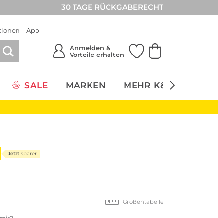
30 TAGE RÜCKGABERECHT
tionen
App
Anmelden &
Vorteile erhalten
SALE
MARKEN
MEHR K&Ö
NACH
Jetzt
sparen
Größentabelle
 mir?