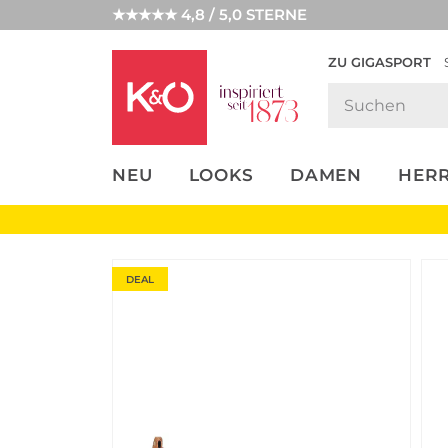
★★★★★ 4,8 / 5,0 STERNE
ZU GIGASPORT
FASHION-
UNSERE APP
CLICK &
CLICK &
TRENDS
COLLECT
RESERVE
NEU
LOOKS
DAMEN
HER
DEAL