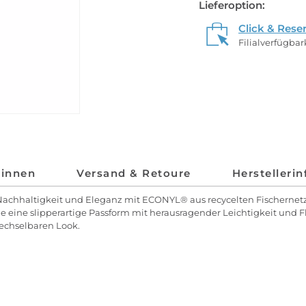
Lieferoption:
Click & Rese
Filialverfügba
*innen
Versand & Retoure
Herstelleri
n Nachhaltigkeit und Eleganz mit ECONYL® aus recycelten Fischern
ie eine slipperartige Passform mit herausragender Leichtigkeit und 
echselbaren Look.