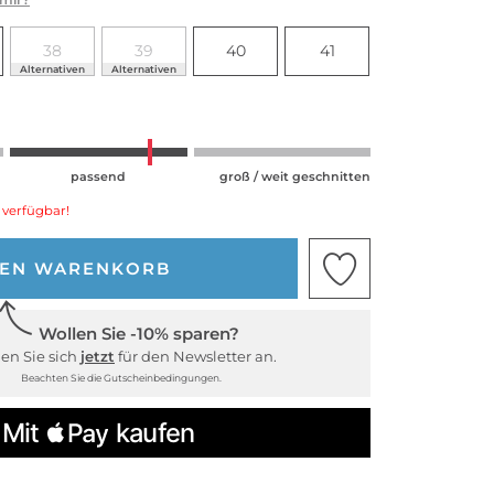
38
39
40
41
Alternativen
Alternativen
passend
groß / weit geschnitten
 verfügbar!
DEN WARENKORB
Wollen Sie -10% sparen?
en Sie sich
jetzt
für den Newsletter an.
Beachten Sie die Gutscheinbedingungen.