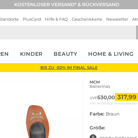
KOSTENLOSER VERSAND* & RÜCKVERSAND
Standorte
PlusCard
Hilfe & FAQ
Geschenkkarte
Newsletter
Ak
REN
KINDER
BEAUTY
HOME & LIVING
BIS ZU -50% IM FINAL SALE
MCM
Ballerinas
317,99
530,00
UVP
inkl. Mwst zzgl.
Versandkosten
Farbe:
Braun
Größe:
Welche Größe passt