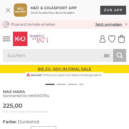
K&Ö & GIGASPORT APP
ZUR APP
Jetzt kostenlos downloaden
Pluscard Vorteile erhalten
KOSTENLOSER VERSAND* & RÜCKVERSAND
Jetzt anmelden
UNSERE APP
CLICK &
CLICK &
COLLECT
RESERVE
BIS ZU -50% IM FINAL SALE
Beliebt!
13 Personen sehen sich diesen Artikel gerade an
MAX MARA
Sonnenbrille MM0167/54
225,00
inkl. Mwst zzgl.
Versandkosten
Farbe:
Dunkelrot