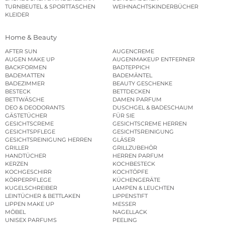
TURNBEUTEL & SPORTTASCHEN
WEIHNACHTSKINDERBÜCHER
KLEIDER
Home & Beauty
AFTER SUN
AUGENCREME
AUGEN MAKE UP
AUGENMAKEUP ENTFERNER
BACKFORMEN
BADTEPPICH
BADEMATTEN
BADEMÄNTEL
BADEZIMMER
BEAUTY GESCHENKE
BESTECK
BETTDECKEN
BETTWÄSCHE
DAMEN PARFUM
DEO & DEODORANTS
DUSCHGEL & BADESCHAUM
GÄSTETÜCHER
FÜR SIE
GESICHTSCREME
GESICHTSCREME HERREN
GESICHTSPFLEGE
GESICHTSREINIGUNG
GESICHTSREINIGUNG HERREN
GLÄSER
GRILLER
GRILLZUBEHÖR
HANDTÜCHER
HERREN PARFUM
KERZEN
KOCHBESTECK
KOCHGESCHIRR
KOCHTÖPFE
KÖRPERPFLEGE
KÜCHENGERÄTE
KUGELSCHREIBER
LAMPEN & LEUCHTEN
LEINTÜCHER & BETTLAKEN
LIPPENSTIFT
LIPPEN MAKE UP
MESSER
MÖBEL
NAGELLACK
UNISEX PARFUMS
PEELING