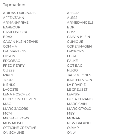
Topmarken
ADIDAS ORIGINALS
AESOP
AFFENZAHN
ALESSI
ARMANI/PRIVÉ
ARMEDANGELS
BARBOUR
BDK
BIRKENSTOCK
BOSS
BRAX
CALVIN KLEIN
CALVIN KLEIN JEANS
CLINIQUE
COMMA
COPENHAGEN
DR. MARTENS
DRYKORN
DYSON
ECOALF
ERGOBAG
FALKE
FRED PERRY
GOT BAG
GUESS
HUGO
IZIPIZI
JACK & JONES
JOOP!
KAPTEN & SON
KIEHL’S
LA PRAIRIE
LACOSTE
LE CREUSET
LENA HOSCHEK
LEVI’S®
LIEBESKIND BERLIN
LUISA CERANO
MAC
MARC CAIN
MARC JACOBS
MARC O’POLO
MCM
MEY
MICHAEL KORS
MONARI
MOS MOSH
NEW BALANCE
OFFICINE CREATIVE
OLYMP
ON SCHUHE
ONLY