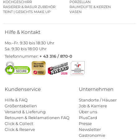
KOCHGESCHIRR
PORZELLAN
RASIERER & RASUR ZUBEHÖR
RAUMDÜFTE & KERZEN
TEINT | GESICHTS MAKE UP
VASEN
Hilfe & Kontakt
Mo.–Fr. 9:30 bis 18:30 Uhr
Sa. 9:30 bis 18:00 Uhr
Telefonnummer:
+ 43 316 / 870-0
Kundenservice
Unternehmen
Hilfe & FAQ
Standorte / Häuser
Größentabellen
Job & Karriere
Versand & Lieferung
Über uns
Retouren & Reklamationen FAQ
PlusCard
Click & Collect
Presse
Click & Reserve
Newsletter
Gastronomie