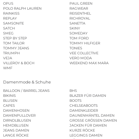
OPUS
PAUL GREEN
POLO RALPH LAUREN
RAGWEAR
RAINKISS
REISENTHEL
REPLAY
RICHROYAL
SAMSONITE
SANETTA
SATCH
SKINY
SMEG
SOMEDAY
STEP BY STEP
TOM FORD
TOM TAILOR
TOMMY HILFIGER
TOMMY JEANS
TONIES
TRIUMPH
VEE COLLECTIVE
VEJA
VERO MODA
VILLEROY & BOCH
WEEKEND MAX MARA
WMF
Damenmode & Schuhe
BALLOON / BARREL JEANS
BHS
BIKINIS
BLAZER FÜR DAMEN
BLUSEN
BOOTS
CAPES
CHELSEABOOTS
DAMENHOSEN
DAMENKLEIDER
DAMENPULLOVER
DAUNENMÄNTEL DAMEN
DIRNDLBLUSEN
GROSSE GRÖSSEN DAMEN
HEMDBLUSEN
JACKEN FÜR DAMEN
JEANS DAMEN
KURZE RÖCKE
LANGE RÖCKE
LEGGINGS DAMEN