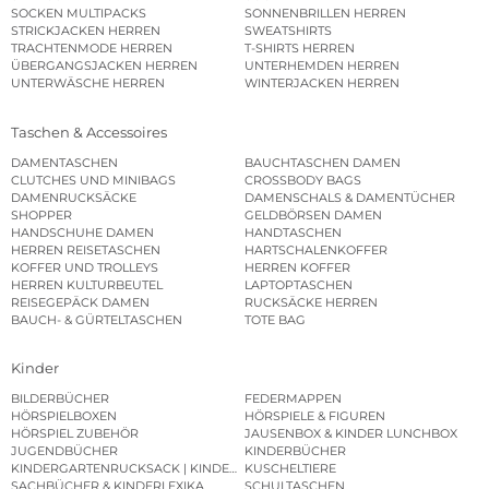
SOCKEN MULTIPACKS
SONNENBRILLEN HERREN
STRICKJACKEN HERREN
SWEATSHIRTS
TRACHTENMODE HERREN
T-SHIRTS HERREN
ÜBERGANGSJACKEN HERREN
UNTERHEMDEN HERREN
UNTERWÄSCHE HERREN
WINTERJACKEN HERREN
Taschen & Accessoires
DAMENTASCHEN
BAUCHTASCHEN DAMEN
CLUTCHES UND MINIBAGS
CROSSBODY BAGS
DAMENRUCKSÄCKE
DAMENSCHALS & DAMENTÜCHER
SHOPPER
GELDBÖRSEN DAMEN
HANDSCHUHE DAMEN
HANDTASCHEN
HERREN REISETASCHEN
HARTSCHALENKOFFER
KOFFER UND TROLLEYS
HERREN KOFFER
HERREN KULTURBEUTEL
LAPTOPTASCHEN
REISEGEPÄCK DAMEN
RUCKSÄCKE HERREN
BAUCH- & GÜRTELTASCHEN
TOTE BAG
Kinder
BILDERBÜCHER
FEDERMAPPEN
HÖRSPIELBOXEN
HÖRSPIELE & FIGUREN
HÖRSPIEL ZUBEHÖR
JAUSENBOX & KINDER LUNCHBOX
JUGENDBÜCHER
KINDERBÜCHER
KINDERGARTENRUCKSACK | KINDERGARTENBEUTEL
KUSCHELTIERE
SACHBÜCHER & KINDERLEXIKA
SCHULTASCHEN