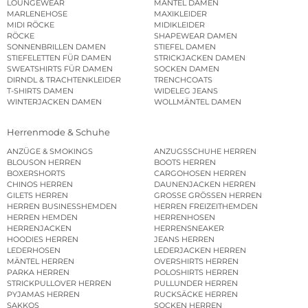
LOUNGEWEAR
MÄNTEL DAMEN
MARLENEHOSE
MAXIKLEIDER
MIDI RÖCKE
MIDIKLEIDER
RÖCKE
SHAPEWEAR DAMEN
SONNENBRILLEN DAMEN
STIEFEL DAMEN
STIEFELETTEN FÜR DAMEN
STRICKJACKEN DAMEN
SWEATSHIRTS FÜR DAMEN
SOCKEN DAMEN
DIRNDL & TRACHTENKLEIDER
TRENCHCOATS
T-SHIRTS DAMEN
WIDELEG JEANS
WINTERJACKEN DAMEN
WOLLMÄNTEL DAMEN
Herrenmode & Schuhe
ANZÜGE & SMOKINGS
ANZUGSSCHUHE HERREN
BLOUSON HERREN
BOOTS HERREN
BOXERSHORTS
CARGOHOSEN HERREN
CHINOS HERREN
DAUNENJACKEN HERREN
GILETS HERREN
GROSSE GRÖSSEN HERREN
HERREN BUSINESSHEMDEN
HERREN FREIZEITHEMDEN
HERREN HEMDEN
HERRENHOSEN
HERRENJACKEN
HERRENSNEAKER
HOODIES HERREN
JEANS HERREN
LEDERHOSEN
LEDERJACKEN HERREN
MÄNTEL HERREN
OVERSHIRTS HERREN
PARKA HERREN
POLOSHIRTS HERREN
STRICKPULLOVER HERREN
PULLUNDER HERREN
PYJAMAS HERREN
RUCKSÄCKE HERREN
SAKKOS
SOCKEN HERREN