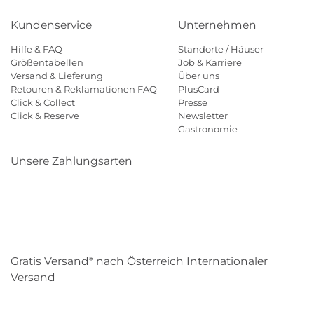
Kundenservice
Unternehmen
Hilfe & FAQ
Standorte / Häuser
Größentabellen
Job & Karriere
Versand & Lieferung
Über uns
Retouren & Reklamationen FAQ
PlusCard
Click & Collect
Presse
Click & Reserve
Newsletter
Gastronomie
Unsere Zahlungsarten
Klarna
Paypal
Mastercard
Visa
Diners
Eps
Shop
Applepay
Amazon
Gratis Versand* nach Österreich Internationaler
Versand