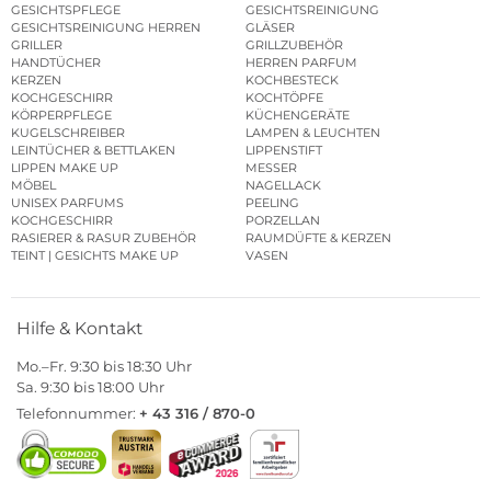
GESICHTSCREME
GESICHTSCREME HERREN
GESICHTSPFLEGE
GESICHTSREINIGUNG
GESICHTSREINIGUNG HERREN
GLÄSER
GRILLER
GRILLZUBEHÖR
HANDTÜCHER
HERREN PARFUM
KERZEN
KOCHBESTECK
KOCHGESCHIRR
KOCHTÖPFE
KÖRPERPFLEGE
KÜCHENGERÄTE
KUGELSCHREIBER
LAMPEN & LEUCHTEN
LEINTÜCHER & BETTLAKEN
LIPPENSTIFT
LIPPEN MAKE UP
MESSER
MÖBEL
NAGELLACK
UNISEX PARFUMS
PEELING
KOCHGESCHIRR
PORZELLAN
RASIERER & RASUR ZUBEHÖR
RAUMDÜFTE & KERZEN
TEINT | GESICHTS MAKE UP
VASEN
Hilfe & Kontakt
Mo.–Fr. 9:30 bis 18:30 Uhr
Sa. 9:30 bis 18:00 Uhr
Telefonnummer:
+ 43 316 / 870-0