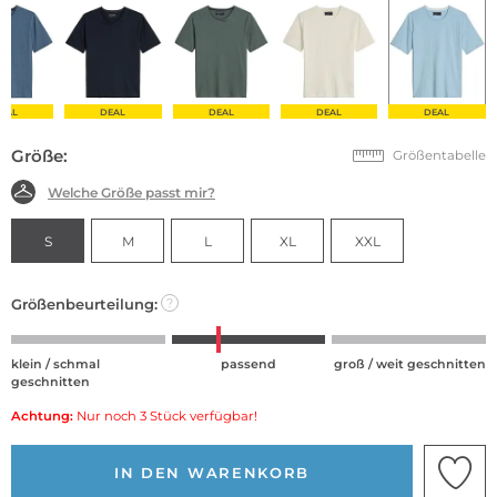
EAL
DEAL
DEAL
DEAL
DEAL
Größe:
Größentabelle
Welche Größe passt mir?
S
M
L
XL
XXL
Größenbeurteilung:
?
klein / schmal
passend
groß / weit geschnitten
geschnitten
Achtung:
Nur noch 3 Stück verfügbar!
IN DEN WARENKORB