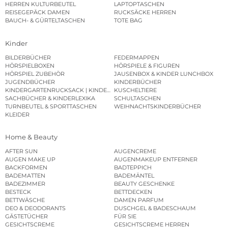
KOFFER UND TROLLEYS
HERREN KOFFER
HERREN KULTURBEUTEL
LAPTOPTASCHEN
REISEGEPÄCK DAMEN
RUCKSÄCKE HERREN
BAUCH- & GÜRTELTASCHEN
TOTE BAG
Kinder
BILDERBÜCHER
FEDERMAPPEN
HÖRSPIELBOXEN
HÖRSPIELE & FIGUREN
HÖRSPIEL ZUBEHÖR
JAUSENBOX & KINDER LUNCHBOX
JUGENDBÜCHER
KINDERBÜCHER
KINDERGARTENRUCKSACK | KINDERGARTENBEUTEL
KUSCHELTIERE
SACHBÜCHER & KINDERLEXIKA
SCHULTASCHEN
TURNBEUTEL & SPORTTASCHEN
WEIHNACHTSKINDERBÜCHER
KLEIDER
Home & Beauty
AFTER SUN
AUGENCREME
AUGEN MAKE UP
AUGENMAKEUP ENTFERNER
BACKFORMEN
BADTEPPICH
BADEMATTEN
BADEMÄNTEL
BADEZIMMER
BEAUTY GESCHENKE
BESTECK
BETTDECKEN
BETTWÄSCHE
DAMEN PARFUM
DEO & DEODORANTS
DUSCHGEL & BADESCHAUM
GÄSTETÜCHER
FÜR SIE