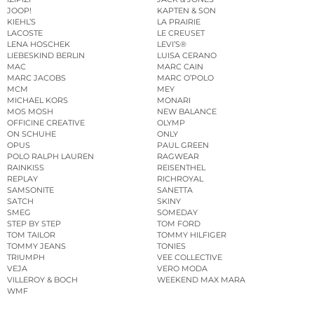
IZIPIZI
JACK & JONES
JOOP!
KAPTEN & SON
KIEHL’S
LA PRAIRIE
LACOSTE
LE CREUSET
LENA HOSCHEK
LEVI’S®
LIEBESKIND BERLIN
LUISA CERANO
MAC
MARC CAIN
MARC JACOBS
MARC O’POLO
MCM
MEY
MICHAEL KORS
MONARI
MOS MOSH
NEW BALANCE
OFFICINE CREATIVE
OLYMP
ON SCHUHE
ONLY
OPUS
PAUL GREEN
POLO RALPH LAUREN
RAGWEAR
RAINKISS
REISENTHEL
REPLAY
RICHROYAL
SAMSONITE
SANETTA
SATCH
SKINY
SMEG
SOMEDAY
STEP BY STEP
TOM FORD
TOM TAILOR
TOMMY HILFIGER
TOMMY JEANS
TONIES
TRIUMPH
VEE COLLECTIVE
VEJA
VERO MODA
VILLEROY & BOCH
WEEKEND MAX MARA
WMF