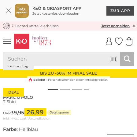
K&Ö & GIGASPORT APP
ZUR APP
Jetzt kostenlos downloaden
Pluscard Vorteile erhalten
KOSTENLOSER VERSAND* & RÜCKVERSAND
Jetzt anmelden
UNSERE APP
CLICK &
CLICK &
COLLECT
RESERVE
Nachhaltig
BIS ZU -50% IM FINAL SALE
Beliebt!
11 Personen sehen sich diesen Artikel gerade an
DEAL
MARC O'POLO
T-Shirt
26,99
39,95
Jetzt
sparen
UVP
inkl. Mwst zzgl.
Versandkosten
Farbe:
Hellblau