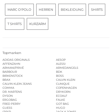
MARC O'POLO
HERREN
BEKLEIDUNG
SHIRTS
T SHIRTS
KURZARM
Topmarken
ADIDAS ORIGINALS
AESOP
AFFENZAHN
ALESSI
ARMANI/PRIVÉ
ARMEDANGELS
BARBOUR
BDK
BIRKENSTOCK
BOSS
BRAX
CALVIN KLEIN
CALVIN KLEIN JEANS
CLINIQUE
COMMA
COPENHAGEN
DR. MARTENS
DRYKORN
DYSON
ECOALF
ERGOBAG
FALKE
FRED PERRY
GOT BAG
GUESS
HUGO