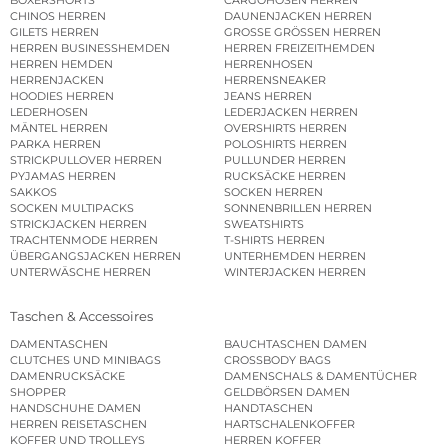
BOXERSHORTS
CARGOHOSEN HERREN
CHINOS HERREN
DAUNENJACKEN HERREN
GILETS HERREN
GROSSE GRÖSSEN HERREN
HERREN BUSINESSHEMDEN
HERREN FREIZEITHEMDEN
HERREN HEMDEN
HERRENHOSEN
HERRENJACKEN
HERRENSNEAKER
HOODIES HERREN
JEANS HERREN
LEDERHOSEN
LEDERJACKEN HERREN
MÄNTEL HERREN
OVERSHIRTS HERREN
PARKA HERREN
POLOSHIRTS HERREN
STRICKPULLOVER HERREN
PULLUNDER HERREN
PYJAMAS HERREN
RUCKSÄCKE HERREN
SAKKOS
SOCKEN HERREN
SOCKEN MULTIPACKS
SONNENBRILLEN HERREN
STRICKJACKEN HERREN
SWEATSHIRTS
TRACHTENMODE HERREN
T-SHIRTS HERREN
ÜBERGANGSJACKEN HERREN
UNTERHEMDEN HERREN
UNTERWÄSCHE HERREN
WINTERJACKEN HERREN
Taschen & Accessoires
DAMENTASCHEN
BAUCHTASCHEN DAMEN
CLUTCHES UND MINIBAGS
CROSSBODY BAGS
DAMENRUCKSÄCKE
DAMENSCHALS & DAMENTÜCHER
SHOPPER
GELDBÖRSEN DAMEN
HANDSCHUHE DAMEN
HANDTASCHEN
HERREN REISETASCHEN
HARTSCHALENKOFFER