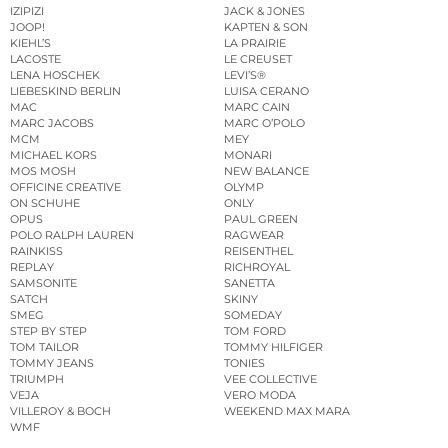
IZIPIZI
JACK & JONES
JOOP!
KAPTEN & SON
KIEHL’S
LA PRAIRIE
LACOSTE
LE CREUSET
LENA HOSCHEK
LEVI’S®
LIEBESKIND BERLIN
LUISA CERANO
MAC
MARC CAIN
MARC JACOBS
MARC O’POLO
MCM
MEY
MICHAEL KORS
MONARI
MOS MOSH
NEW BALANCE
OFFICINE CREATIVE
OLYMP
ON SCHUHE
ONLY
OPUS
PAUL GREEN
POLO RALPH LAUREN
RAGWEAR
RAINKISS
REISENTHEL
REPLAY
RICHROYAL
SAMSONITE
SANETTA
SATCH
SKINY
SMEG
SOMEDAY
STEP BY STEP
TOM FORD
TOM TAILOR
TOMMY HILFIGER
TOMMY JEANS
TONIES
TRIUMPH
VEE COLLECTIVE
VEJA
VERO MODA
VILLEROY & BOCH
WEEKEND MAX MARA
WMF