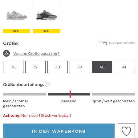
DEAL
DEAL
Größe:
Größentabelle
Welche Größe passt mir?
36
37
38
39
40
41
Größenbeurteilung:
?
klein / schmal
passend
groß / weit geschnitten
geschnitten
Achtung:
Nur noch 1 Stück verfügbar!
IN DEN WARENKORB