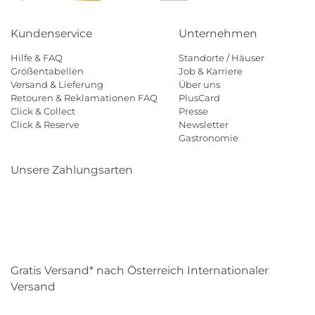
Kundenservice
Unternehmen
Hilfe & FAQ
Standorte / Häuser
Größentabellen
Job & Karriere
Versand & Lieferung
Über uns
Retouren & Reklamationen FAQ
PlusCard
Click & Collect
Presse
Click & Reserve
Newsletter
Gastronomie
Unsere Zahlungsarten
Klarna
Paypal
Mastercard
Visa
Diners
Eps
Shop
Applepay
Amazon
Gratis Versand* nach Österreich Internationaler
Versand