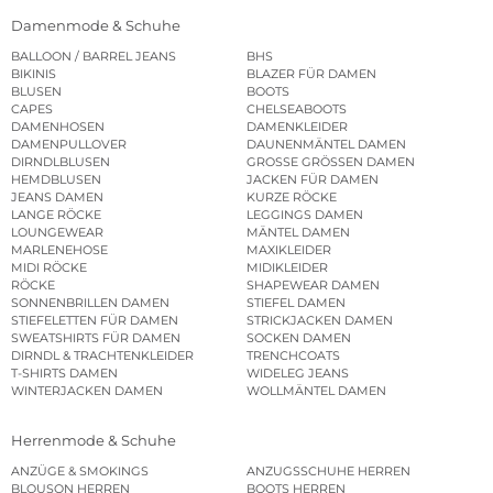
Damenmode & Schuhe
BALLOON / BARREL JEANS
BHS
BIKINIS
BLAZER FÜR DAMEN
BLUSEN
BOOTS
CAPES
CHELSEABOOTS
DAMENHOSEN
DAMENKLEIDER
DAMENPULLOVER
DAUNENMÄNTEL DAMEN
DIRNDLBLUSEN
GROSSE GRÖSSEN DAMEN
HEMDBLUSEN
JACKEN FÜR DAMEN
JEANS DAMEN
KURZE RÖCKE
LANGE RÖCKE
LEGGINGS DAMEN
LOUNGEWEAR
MÄNTEL DAMEN
MARLENEHOSE
MAXIKLEIDER
MIDI RÖCKE
MIDIKLEIDER
RÖCKE
SHAPEWEAR DAMEN
SONNENBRILLEN DAMEN
STIEFEL DAMEN
STIEFELETTEN FÜR DAMEN
STRICKJACKEN DAMEN
SWEATSHIRTS FÜR DAMEN
SOCKEN DAMEN
DIRNDL & TRACHTENKLEIDER
TRENCHCOATS
T-SHIRTS DAMEN
WIDELEG JEANS
WINTERJACKEN DAMEN
WOLLMÄNTEL DAMEN
Herrenmode & Schuhe
ANZÜGE & SMOKINGS
ANZUGSSCHUHE HERREN
BLOUSON HERREN
BOOTS HERREN