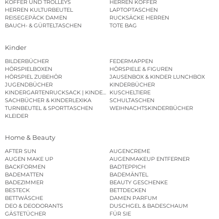
KOFFER UND TROLLEYS
HERREN KOFFER
HERREN KULTURBEUTEL
LAPTOPTASCHEN
REISEGEPÄCK DAMEN
RUCKSÄCKE HERREN
BAUCH- & GÜRTELTASCHEN
TOTE BAG
Kinder
BILDERBÜCHER
FEDERMAPPEN
HÖRSPIELBOXEN
HÖRSPIELE & FIGUREN
HÖRSPIEL ZUBEHÖR
JAUSENBOX & KINDER LUNCHBOX
JUGENDBÜCHER
KINDERBÜCHER
KINDERGARTENRUCKSACK | KINDERGARTENBEUTEL
KUSCHELTIERE
SACHBÜCHER & KINDERLEXIKA
SCHULTASCHEN
TURNBEUTEL & SPORTTASCHEN
WEIHNACHTSKINDERBÜCHER
KLEIDER
Home & Beauty
AFTER SUN
AUGENCREME
AUGEN MAKE UP
AUGENMAKEUP ENTFERNER
BACKFORMEN
BADTEPPICH
BADEMATTEN
BADEMÄNTEL
BADEZIMMER
BEAUTY GESCHENKE
BESTECK
BETTDECKEN
BETTWÄSCHE
DAMEN PARFUM
DEO & DEODORANTS
DUSCHGEL & BADESCHAUM
GÄSTETÜCHER
FÜR SIE