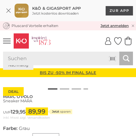
K&Ö & GIGASPORT APP
ZUR APP
Jetzt kostenlos downloaden
Pluscard Vorteile erhalten
KOSTENLOSER VERSAND* & RÜCKVERSAND
Jetzt anmelden
UNSERE APP
CLICK &
CLICK &
COLLECT
RESERVE
Nachhaltig
BIS ZU -50% IM FINAL SALE
DEAL
MARC O'POLO
Sneaker MARA
89,99
129,95
Jetzt
sparen
UVP
inkl. Mwst zzgl.
Versandkosten
Farbe:
Grau