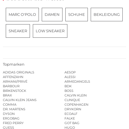
MARC O'POLO
DAMEN
SCHUHE
BEKLEIDUNG
SNEAKER
LOW SNEAKER
Topmarken
ADIDAS ORIGINALS
AESOP
AFFENZAHN
ALESSI
ARMANI/PRIVÉ
ARMEDANGELS
BARBOUR
BDK
BIRKENSTOCK
BOSS
BRAX
CALVIN KLEIN
CALVIN KLEIN JEANS
CLINIQUE
COMMA
COPENHAGEN
DR. MARTENS
DRYKORN
DYSON
ECOALF
ERGOBAG
FALKE
FRED PERRY
GOT BAG
GUESS
HUGO