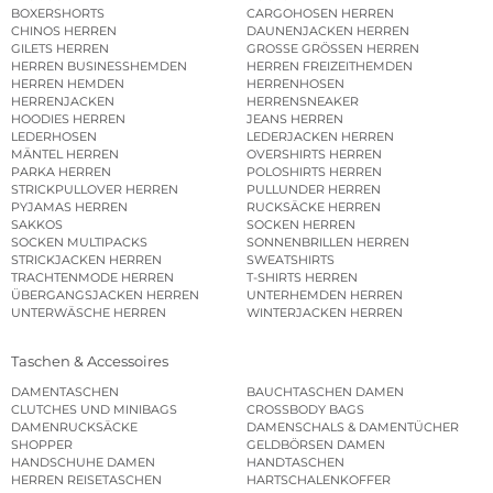
BOXERSHORTS
CARGOHOSEN HERREN
CHINOS HERREN
DAUNENJACKEN HERREN
GILETS HERREN
GROSSE GRÖSSEN HERREN
HERREN BUSINESSHEMDEN
HERREN FREIZEITHEMDEN
HERREN HEMDEN
HERRENHOSEN
HERRENJACKEN
HERRENSNEAKER
HOODIES HERREN
JEANS HERREN
LEDERHOSEN
LEDERJACKEN HERREN
MÄNTEL HERREN
OVERSHIRTS HERREN
PARKA HERREN
POLOSHIRTS HERREN
STRICKPULLOVER HERREN
PULLUNDER HERREN
PYJAMAS HERREN
RUCKSÄCKE HERREN
SAKKOS
SOCKEN HERREN
SOCKEN MULTIPACKS
SONNENBRILLEN HERREN
STRICKJACKEN HERREN
SWEATSHIRTS
TRACHTENMODE HERREN
T-SHIRTS HERREN
ÜBERGANGSJACKEN HERREN
UNTERHEMDEN HERREN
UNTERWÄSCHE HERREN
WINTERJACKEN HERREN
Taschen & Accessoires
DAMENTASCHEN
BAUCHTASCHEN DAMEN
CLUTCHES UND MINIBAGS
CROSSBODY BAGS
DAMENRUCKSÄCKE
DAMENSCHALS & DAMENTÜCHER
SHOPPER
GELDBÖRSEN DAMEN
HANDSCHUHE DAMEN
HANDTASCHEN
HERREN REISETASCHEN
HARTSCHALENKOFFER