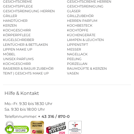
GESICHTSCREME
GESICHTSCREME HERREN
GESICHTSPFLEGE
GESICHTSREINIGUNG
GESICHTSREINIGUNG HERREN
GLÄSER
GRILLER
GRILLZUBEHÖR
HANDTÜCHER
HERREN PARFUM
KERZEN
KOCHBESTECK
KOCHGESCHIRR
KOCHTÖPFE
KÖRPERPFLEGE
KÜCHENGERÄTE
KUGELSCHREIBER
LAMPEN & LEUCHTEN
LEINTÜCHER & BETTLAKEN
LIPPENSTIFT
LIPPEN MAKE UP
MESSER
MÖBEL
NAGELLACK
UNISEX PARFUMS
PEELING
KOCHGESCHIRR
PORZELLAN
RASIERER & RASUR ZUBEHÖR
RAUMDÜFTE & KERZEN
TEINT | GESICHTS MAKE UP
VASEN
Hilfe & Kontakt
Mo.–Fr. 9:30 bis 18:30 Uhr
Sa. 9:30 bis 18:00 Uhr
Telefonnummer:
+ 43 316 / 870-0