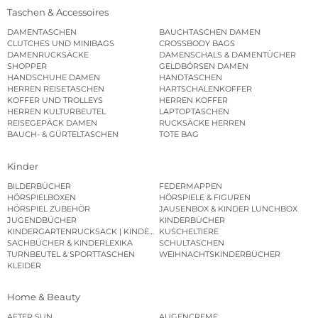
Taschen & Accessoires
DAMENTASCHEN
BAUCHTASCHEN DAMEN
CLUTCHES UND MINIBAGS
CROSSBODY BAGS
DAMENRUCKSÄCKE
DAMENSCHALS & DAMENTÜCHER
SHOPPER
GELDBÖRSEN DAMEN
HANDSCHUHE DAMEN
HANDTASCHEN
HERREN REISETASCHEN
HARTSCHALENKOFFER
KOFFER UND TROLLEYS
HERREN KOFFER
HERREN KULTURBEUTEL
LAPTOPTASCHEN
REISEGEPÄCK DAMEN
RUCKSÄCKE HERREN
BAUCH- & GÜRTELTASCHEN
TOTE BAG
Kinder
BILDERBÜCHER
FEDERMAPPEN
HÖRSPIELBOXEN
HÖRSPIELE & FIGUREN
HÖRSPIEL ZUBEHÖR
JAUSENBOX & KINDER LUNCHBOX
JUGENDBÜCHER
KINDERBÜCHER
KINDERGARTENRUCKSACK | KINDERGARTENBEUTEL
KUSCHELTIERE
SACHBÜCHER & KINDERLEXIKA
SCHULTASCHEN
TURNBEUTEL & SPORTTASCHEN
WEIHNACHTSKINDERBÜCHER
KLEIDER
Home & Beauty
AFTER SUN
AUGENCREME