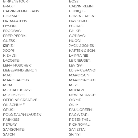
BIRKENSTOCK
BOSS
BRAX
CALVIN KLEIN
CALVIN KLEIN JEANS
CLINIQUE
COMMA
COPENHAGEN
DR. MARTENS
DRYKORN
DYSON
ECOALF
ERGOBAG
FALKE
FRED PERRY
GOT BAG
GUESS
HUGO
IZIPIZI
JACK & JONES
JOOP!
KAPTEN & SON
KIEHL’S
LA PRAIRIE
LACOSTE
LE CREUSET
LENA HOSCHEK
LEVI’S®
LIEBESKIND BERLIN
LUISA CERANO
MAC
MARC CAIN
MARC JACOBS
MARC O’POLO
MCM
MEY
MICHAEL KORS
MONARI
MOS MOSH
NEW BALANCE
OFFICINE CREATIVE
OLYMP
ON SCHUHE
ONLY
OPUS
PAUL GREEN
POLO RALPH LAUREN
RAGWEAR
RAINKISS
REISENTHEL
REPLAY
RICHROYAL
SAMSONITE
SANETTA
SATCH
SKINY