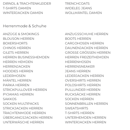
DIRNDL & TRACHTENKLEIDER
TRENCHCOATS
T-SHIRTS DAMEN
WIDELEG JEANS
WINTERJACKEN DAMEN
WOLLMÄNTEL DAMEN
Herrenmode & Schuhe
ANZÜGE & SMOKINGS
ANZUGSSCHUHE HERREN
BLOUSON HERREN
BOOTS HERREN
BOXERSHORTS
CARGOHOSEN HERREN
CHINOS HERREN
DAUNENJACKEN HERREN
GILETS HERREN
GROSSE GRÖSSEN HERREN
HERREN BUSINESSHEMDEN
HERREN FREIZEITHEMDEN
HERREN HEMDEN
HERRENHOSEN
HERRENJACKEN
HERRENSNEAKER
HOODIES HERREN
JEANS HERREN
LEDERHOSEN
LEDERJACKEN HERREN
MÄNTEL HERREN
OVERSHIRTS HERREN
PARKA HERREN
POLOSHIRTS HERREN
STRICKPULLOVER HERREN
PULLUNDER HERREN
PYJAMAS HERREN
RUCKSÄCKE HERREN
SAKKOS
SOCKEN HERREN
SOCKEN MULTIPACKS
SONNENBRILLEN HERREN
STRICKJACKEN HERREN
SWEATSHIRTS
TRACHTENMODE HERREN
T-SHIRTS HERREN
ÜBERGANGSJACKEN HERREN
UNTERHEMDEN HERREN
UNTERWÄSCHE HERREN
WINTERJACKEN HERREN