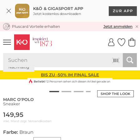
K&Ö & GIGASPORT APP
ZUR APP
Jetzt kostenlos downloaden
Pluscard Vorteile erhalten
KOSTENLOSER VERSAND* & RÜCKVERSAND
Jetzt anmelden
UNSERE APP
CLICK &
CLICK &
COLLECT
RESERVE
Nachhaltig
BIS ZU -50% IM FINAL SALE
Beliebt!
12 Personen sehen sich diesen Artikel gerade an
SHOP THE LOOK
MARC O'POLO
Sneaker
149,95
inkl. Mwst zzgl.
Versandkosten
Farbe:
Braun