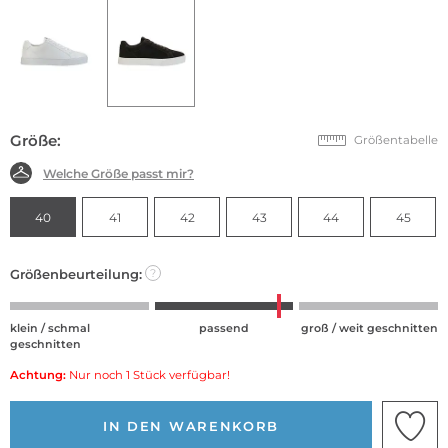
Größe:
Größentabelle
Welche Größe passt mir?
40
41
42
43
44
45
Größenbeurteilung:
?
klein / schmal
passend
groß / weit geschnitten
geschnitten
Achtung:
Nur noch 1 Stück verfügbar!
IN DEN WARENKORB