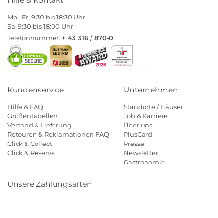
Hilfe & Kontakt
Mo.–Fr. 9:30 bis 18:30 Uhr
Sa. 9:30 bis 18:00 Uhr
Telefonnummer:
+ 43 316 / 870-0
Kundenservice
Unternehmen
Hilfe & FAQ
Standorte / Häuser
Größentabellen
Job & Karriere
Versand & Lieferung
Über uns
Retouren & Reklamationen FAQ
PlusCard
Click & Collect
Presse
Click & Reserve
Newsletter
Gastronomie
Unsere Zahlungsarten
Klarna
Paypal
Mastercard
Visa
Diners
Eps
Shop