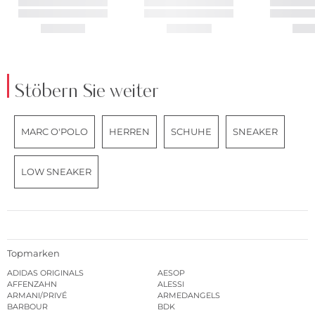
Stöbern Sie weiter
MARC O'POLO
HERREN
SCHUHE
SNEAKER
LOW SNEAKER
Topmarken
ADIDAS ORIGINALS
AESOP
AFFENZAHN
ALESSI
ARMANI/PRIVÉ
ARMEDANGELS
BARBOUR
BDK