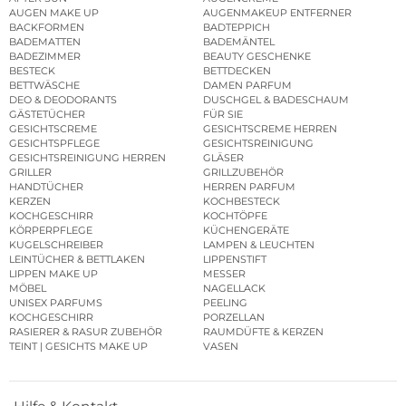
AUGEN MAKE UP
AUGENMAKEUP ENTFERNER
BACKFORMEN
BADTEPPICH
BADEMATTEN
BADEMÄNTEL
BADEZIMMER
BEAUTY GESCHENKE
BESTECK
BETTDECKEN
BETTWÄSCHE
DAMEN PARFUM
DEO & DEODORANTS
DUSCHGEL & BADESCHAUM
GÄSTETÜCHER
FÜR SIE
GESICHTSCREME
GESICHTSCREME HERREN
GESICHTSPFLEGE
GESICHTSREINIGUNG
GESICHTSREINIGUNG HERREN
GLÄSER
GRILLER
GRILLZUBEHÖR
HANDTÜCHER
HERREN PARFUM
KERZEN
KOCHBESTECK
KOCHGESCHIRR
KOCHTÖPFE
KÖRPERPFLEGE
KÜCHENGERÄTE
KUGELSCHREIBER
LAMPEN & LEUCHTEN
LEINTÜCHER & BETTLAKEN
LIPPENSTIFT
LIPPEN MAKE UP
MESSER
MÖBEL
NAGELLACK
UNISEX PARFUMS
PEELING
KOCHGESCHIRR
PORZELLAN
RASIERER & RASUR ZUBEHÖR
RAUMDÜFTE & KERZEN
TEINT | GESICHTS MAKE UP
VASEN