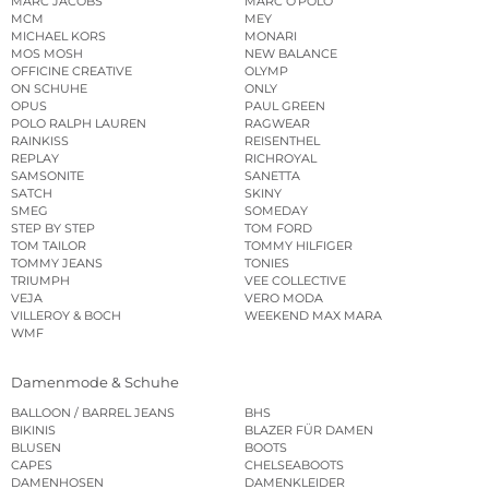
MARC JACOBS
MARC O’POLO
MCM
MEY
MICHAEL KORS
MONARI
MOS MOSH
NEW BALANCE
OFFICINE CREATIVE
OLYMP
ON SCHUHE
ONLY
OPUS
PAUL GREEN
POLO RALPH LAUREN
RAGWEAR
RAINKISS
REISENTHEL
REPLAY
RICHROYAL
SAMSONITE
SANETTA
SATCH
SKINY
SMEG
SOMEDAY
STEP BY STEP
TOM FORD
TOM TAILOR
TOMMY HILFIGER
TOMMY JEANS
TONIES
TRIUMPH
VEE COLLECTIVE
VEJA
VERO MODA
VILLEROY & BOCH
WEEKEND MAX MARA
WMF
Damenmode & Schuhe
BALLOON / BARREL JEANS
BHS
BIKINIS
BLAZER FÜR DAMEN
BLUSEN
BOOTS
CAPES
CHELSEABOOTS
DAMENHOSEN
DAMENKLEIDER