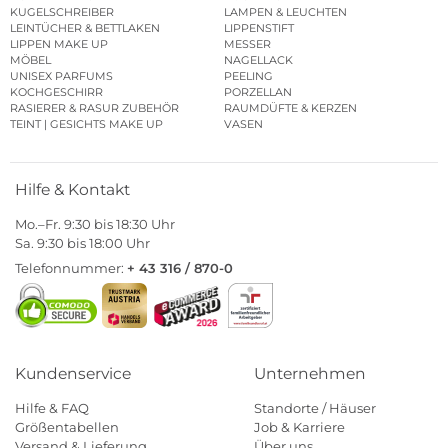
KUGELSCHREIBER
LAMPEN & LEUCHTEN
LEINTÜCHER & BETTLAKEN
LIPPENSTIFT
LIPPEN MAKE UP
MESSER
MÖBEL
NAGELLACK
UNISEX PARFUMS
PEELING
KOCHGESCHIRR
PORZELLAN
RASIERER & RASUR ZUBEHÖR
RAUMDÜFTE & KERZEN
TEINT | GESICHTS MAKE UP
VASEN
Hilfe & Kontakt
Mo.–Fr. 9:30 bis 18:30 Uhr
Sa. 9:30 bis 18:00 Uhr
Telefonnummer:
+ 43 316 / 870-0
Kundenservice
Unternehmen
Hilfe & FAQ
Standorte / Häuser
Größentabellen
Job & Karriere
Versand & Lieferung
Über uns