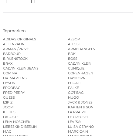
Topmarken
ADIDAS ORIGINALS
AESOP
AFFENZAHN
ALESSI
ARMANI/PRIVÉ
ARMEDANGELS
BARBOUR
BDK
BIRKENSTOCK
BOSS
BRAX
CALVIN KLEIN
CALVIN KLEIN JEANS
CLINIQUE
COMMA
COPENHAGEN
DR. MARTENS
DRYKORN
DYSON
ECOALF
ERGOBAG
FALKE
FRED PERRY
GOT BAG
GUESS
HUGO
IZIPIZI
JACK & JONES
JOOP!
KAPTEN & SON
KIEHL’S
LA PRAIRIE
LACOSTE
LE CREUSET
LENA HOSCHEK
LEVI’S®
LIEBESKIND BERLIN
LUISA CERANO
MAC
MARC CAIN