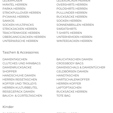
LEDERHOSEN
LEDERJACKEN HERREN
MÄNTEL HERREN
OVERSHIRTS HERREN
PARKA HERREN
POLOSHIRTS HERREN
STRICKPULLOVER HERREN
PULLUNDER HERREN
PYJAMAS HERREN
RUCKSÄCKE HERREN
SAKKOS
SOCKEN HERREN
SOCKEN MULTIPACKS
SONNENBRILLEN HERREN
STRICKJACKEN HERREN
SWEATSHIRTS
TRACHTENMODE HERREN
T-SHIRTS HERREN
ÜBERGANGSJACKEN HERREN
UNTERHEMDEN HERREN
UNTERWÄSCHE HERREN
WINTERJACKEN HERREN
Taschen & Accessoires
DAMENTASCHEN
BAUCHTASCHEN DAMEN
CLUTCHES UND MINIBAGS
CROSSBODY BAGS
DAMENRUCKSÄCKE
DAMENSCHALS & DAMENTÜCHER
SHOPPER
GELDBÖRSEN DAMEN
HANDSCHUHE DAMEN
HANDTASCHEN
HERREN REISETASCHEN
HARTSCHALENKOFFER
KOFFER UND TROLLEYS
HERREN KOFFER
HERREN KULTURBEUTEL
LAPTOPTASCHEN
REISEGEPÄCK DAMEN
RUCKSÄCKE HERREN
BAUCH- & GÜRTELTASCHEN
TOTE BAG
Kinder