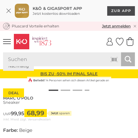
K&Ö & GIGASPORT APP
ZUR APP
Jetzt kostenlos downloaden
Pluscard Vorteile erhalten
KOSTENLOSER VERSAND* & RÜCKVERSAND
Jetzt anmelden
UNSERE APP
CLICK &
CLICK &
COLLECT
RESERVE
Nachhaltig
BIS ZU -50% IM FINAL SALE
Beliebt!
14 Personen sehen sich diesen Artikel gerade an
DEAL
MARC O'POLO
Sneaker
68,99
99,95
Jetzt
sparen
UVP
inkl. Mwst zzgl.
Versandkosten
Farbe:
Beige