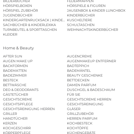
BILDERBÜCHER
FEDERMAPPEN
HÖRSPIELBOXEN
HÖRSPIELE & FIGUREN
HÖRSPIEL ZUBEHÖR
JAUSENBOX & KINDER LUNCHBOX
JUGENDBÜCHER
KINDERBÜCHER
KINDERGARTENRUCKSACK | KINDERGARTENBEUTEL
KUSCHELTIERE
SACHBÜCHER & KINDERLEXIKA
SCHULTASCHEN
TURNBEUTEL & SPORTTASCHEN
WEIHNACHTSKINDERBÜCHER
KLEIDER
Home & Beauty
AFTER SUN
AUGENCREME
AUGEN MAKE UP
AUGENMAKEUP ENTFERNER
BACKFORMEN
BADTEPPICH
BADEMATTEN
BADEMÄNTEL
BADEZIMMER
BEAUTY GESCHENKE
BESTECK
BETTDECKEN
BETTWÄSCHE
DAMEN PARFUM
DEO & DEODORANTS
DUSCHGEL & BADESCHAUM
GÄSTETÜCHER
FÜR SIE
GESICHTSCREME
GESICHTSCREME HERREN
GESICHTSPFLEGE
GESICHTSREINIGUNG
GESICHTSREINIGUNG HERREN
GLÄSER
GRILLER
GRILLZUBEHÖR
HANDTÜCHER
HERREN PARFUM
KERZEN
KOCHBESTECK
KOCHGESCHIRR
KOCHTÖPFE
KÖRPERPFLEGE
KÜCHENGERÄTE