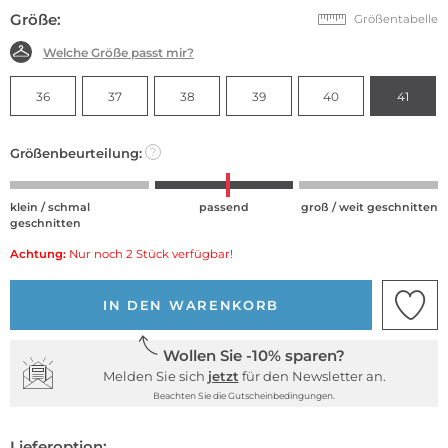
Größe:
Größentabelle
Welche Größe passt mir?
36
37
38
39
40
41
Größenbeurteilung:
?
klein / schmal
passend
groß / weit geschnitten
geschnitten
Achtung:
Nur noch 2 Stück verfügbar!
IN DEN WARENKORB
Wollen Sie -10% sparen?
Melden Sie sich
jetzt
für den Newsletter an.
Beachten Sie die Gutscheinbedingungen.
Lieferoption: