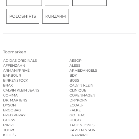
POLOSHIRTS
KURZARM
Topmarken
ADIDAS ORIGINALS
AESOP
AFFENZAHN
ALESSI
ARMANI/PRIVÉ
ARMEDANGELS
BARBOUR
BDK
BIRKENSTOCK
BOSS
BRAX
CALVIN KLEIN
CALVIN KLEIN JEANS
CLINIQUE
COMMA
COPENHAGEN
DR. MARTENS
DRYKORN
DYSON
ECOALF
ERGOBAG
FALKE
FRED PERRY
GOT BAG
GUESS
HUGO
IZIPIZI
JACK & JONES
JOOP!
KAPTEN & SON
KIEHL’S
LA PRAIRIE