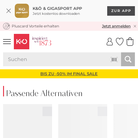
K&Ö & GIGASPORT APP
ZUR APP
Jetzt kostenlos downloaden
Pluscard Vorteile erhalten
KOSTENLOSER VERSAND* & RÜCKVERSAND
Jetzt anmelden
UNSERE APP
CLICK &
CLICK &
COLLECT
RESERVE
BIS ZU -50% IM FINAL SALE
Passende Alternativen