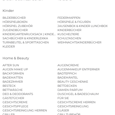
Kinder
BILDERBÜCHER
FEDERMAPPEN
HÖRSPIELBOXEN
HÖRSPIELE & FIGUREN
HÖRSPIEL ZUBEHÖR
JAUSENBOX & KINDER LUNCHBOX
JUGENDBÜCHER
KINDERBÜCHER
KINDERGARTENRUCKSACK | KINDERGARTENBEUTEL
KUSCHELTIERE
SACHBÜCHER & KINDERLEXIKA
SCHULTASCHEN
TURNBEUTEL & SPORTTASCHEN
WEIHNACHTSKINDERBÜCHER
KLEIDER
Home & Beauty
AFTER SUN
AUGENCREME
AUGEN MAKE UP
AUGENMAKEUP ENTFERNER
BACKFORMEN
BADTEPPICH
BADEMATTEN
BADEMÄNTEL
BADEZIMMER
BEAUTY GESCHENKE
BESTECK
BETTDECKEN
BETTWÄSCHE
DAMEN PARFUM
DEO & DEODORANTS
DUSCHGEL & BADESCHAUM
GÄSTETÜCHER
FÜR SIE
GESICHTSCREME
GESICHTSCREME HERREN
GESICHTSPFLEGE
GESICHTSREINIGUNG
GESICHTSREINIGUNG HERREN
GLÄSER
GRILLER
GRILLZUBEHÖR