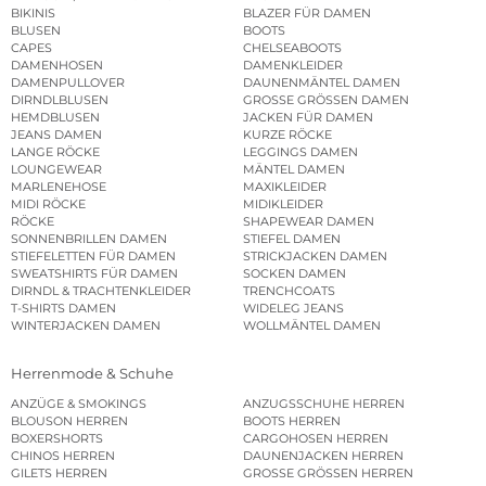
BIKINIS
BLAZER FÜR DAMEN
BLUSEN
BOOTS
CAPES
CHELSEABOOTS
DAMENHOSEN
DAMENKLEIDER
DAMENPULLOVER
DAUNENMÄNTEL DAMEN
DIRNDLBLUSEN
GROSSE GRÖSSEN DAMEN
HEMDBLUSEN
JACKEN FÜR DAMEN
JEANS DAMEN
KURZE RÖCKE
LANGE RÖCKE
LEGGINGS DAMEN
LOUNGEWEAR
MÄNTEL DAMEN
MARLENEHOSE
MAXIKLEIDER
MIDI RÖCKE
MIDIKLEIDER
RÖCKE
SHAPEWEAR DAMEN
SONNENBRILLEN DAMEN
STIEFEL DAMEN
STIEFELETTEN FÜR DAMEN
STRICKJACKEN DAMEN
SWEATSHIRTS FÜR DAMEN
SOCKEN DAMEN
DIRNDL & TRACHTENKLEIDER
TRENCHCOATS
T-SHIRTS DAMEN
WIDELEG JEANS
WINTERJACKEN DAMEN
WOLLMÄNTEL DAMEN
Herrenmode & Schuhe
ANZÜGE & SMOKINGS
ANZUGSSCHUHE HERREN
BLOUSON HERREN
BOOTS HERREN
BOXERSHORTS
CARGOHOSEN HERREN
CHINOS HERREN
DAUNENJACKEN HERREN
GILETS HERREN
GROSSE GRÖSSEN HERREN