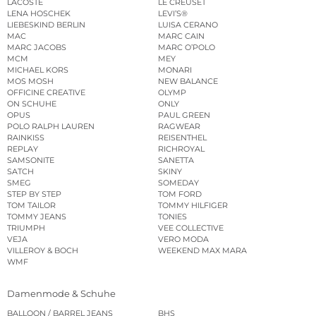
LACOSTE
LE CREUSET
LENA HOSCHEK
LEVI’S®
LIEBESKIND BERLIN
LUISA CERANO
MAC
MARC CAIN
MARC JACOBS
MARC O’POLO
MCM
MEY
MICHAEL KORS
MONARI
MOS MOSH
NEW BALANCE
OFFICINE CREATIVE
OLYMP
ON SCHUHE
ONLY
OPUS
PAUL GREEN
POLO RALPH LAUREN
RAGWEAR
RAINKISS
REISENTHEL
REPLAY
RICHROYAL
SAMSONITE
SANETTA
SATCH
SKINY
SMEG
SOMEDAY
STEP BY STEP
TOM FORD
TOM TAILOR
TOMMY HILFIGER
TOMMY JEANS
TONIES
TRIUMPH
VEE COLLECTIVE
VEJA
VERO MODA
VILLEROY & BOCH
WEEKEND MAX MARA
WMF
Damenmode & Schuhe
BALLOON / BARREL JEANS
BHS