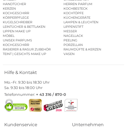
HANDTÜCHER
HERREN PARFUM
KERZEN
KOCHBESTECK
KOCHGESCHIRR
KOCHTÖPFE
KÖRPERPFLEGE
KÜCHENGERÄTE
KUGELSCHREIBER
LAMPEN & LEUCHTEN
LEINTÜCHER & BETTLAKEN
LIPPENSTIFT
LIPPEN MAKE UP
MESSER
MÖBEL
NAGELLACK
UNISEX PARFUMS
PEELING
KOCHGESCHIRR
PORZELLAN
RASIERER & RASUR ZUBEHÖR
RAUMDÜFTE & KERZEN
TEINT | GESICHTS MAKE UP
VASEN
Hilfe & Kontakt
Mo.–Fr. 9:30 bis 18:30 Uhr
Sa. 9:30 bis 18:00 Uhr
Telefonnummer:
+ 43 316 / 870-0
Kundenservice
Unternehmen