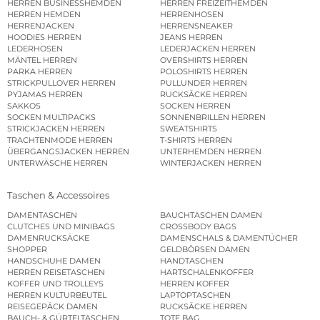
HERREN BUSINESSHEMDEN
HERREN FREIZEITHEMDEN
HERREN HEMDEN
HERRENHOSEN
HERRENJACKEN
HERRENSNEAKER
HOODIES HERREN
JEANS HERREN
LEDERHOSEN
LEDERJACKEN HERREN
MÄNTEL HERREN
OVERSHIRTS HERREN
PARKA HERREN
POLOSHIRTS HERREN
STRICKPULLOVER HERREN
PULLUNDER HERREN
PYJAMAS HERREN
RUCKSÄCKE HERREN
SAKKOS
SOCKEN HERREN
SOCKEN MULTIPACKS
SONNENBRILLEN HERREN
STRICKJACKEN HERREN
SWEATSHIRTS
TRACHTENMODE HERREN
T-SHIRTS HERREN
ÜBERGANGSJACKEN HERREN
UNTERHEMDEN HERREN
UNTERWÄSCHE HERREN
WINTERJACKEN HERREN
Taschen & Accessoires
DAMENTASCHEN
BAUCHTASCHEN DAMEN
CLUTCHES UND MINIBAGS
CROSSBODY BAGS
DAMENRUCKSÄCKE
DAMENSCHALS & DAMENTÜCHER
SHOPPER
GELDBÖRSEN DAMEN
HANDSCHUHE DAMEN
HANDTASCHEN
HERREN REISETASCHEN
HARTSCHALENKOFFER
KOFFER UND TROLLEYS
HERREN KOFFER
HERREN KULTURBEUTEL
LAPTOPTASCHEN
REISEGEPÄCK DAMEN
RUCKSÄCKE HERREN
BAUCH- & GÜRTELTASCHEN
TOTE BAG