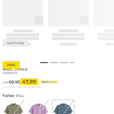
Nachhaltig
DEAL
MARC O'POLO
Poloshirt
47,99
69,95
Jetzt
sparen
UVP
inkl. Mwst zzgl.
Versandkosten
Farbe:
Blau