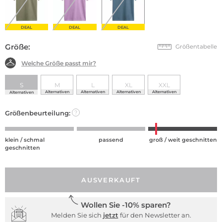
DEAL
DEAL
DEAL
Größe:
Größentabelle
Welche Größe passt mir?
S
M
L
XL
XXL
Alternativen
Alternativen
Alternativen
Alternativen
Alternativen
Größenbeurteilung:
?
klein / schmal
passend
groß / weit geschnitten
geschnitten
AUSVERKAUFT
Wollen Sie -10% sparen?
Melden Sie sich
jetzt
für den Newsletter an.