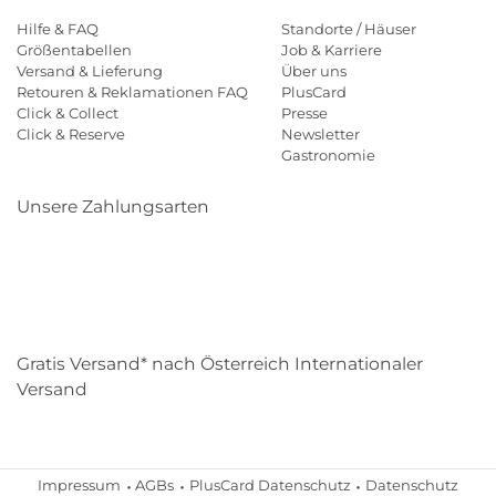
Hilfe & FAQ
Standorte / Häuser
Größentabellen
Job & Karriere
Versand & Lieferung
Über uns
Retouren & Reklamationen FAQ
PlusCard
Click & Collect
Presse
Click & Reserve
Newsletter
Gastronomie
Unsere Zahlungsarten
Klarna
Paypal
Mastercard
Visa
Diners
Eps
Shop
Applepay
Amazon
Gratis Versand* nach Österreich Internationaler
Versand
Impressum
AGBs
PlusCard Datenschutz
Datenschutz