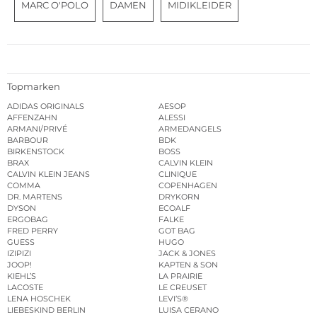
MARC O'POLO
DAMEN
MIDIKLEIDER
Topmarken
ADIDAS ORIGINALS
AESOP
AFFENZAHN
ALESSI
ARMANI/PRIVÉ
ARMEDANGELS
BARBOUR
BDK
BIRKENSTOCK
BOSS
BRAX
CALVIN KLEIN
CALVIN KLEIN JEANS
CLINIQUE
COMMA
COPENHAGEN
DR. MARTENS
DRYKORN
DYSON
ECOALF
ERGOBAG
FALKE
FRED PERRY
GOT BAG
GUESS
HUGO
IZIPIZI
JACK & JONES
JOOP!
KAPTEN & SON
KIEHL’S
LA PRAIRIE
LACOSTE
LE CREUSET
LENA HOSCHEK
LEVI’S®
LIEBESKIND BERLIN
LUISA CERANO