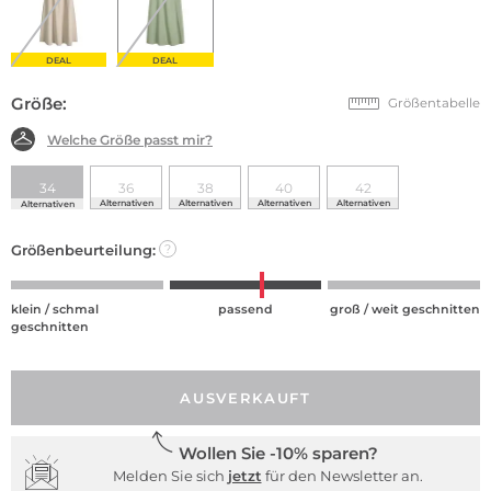
DEAL
DEAL
Größe:
Größentabelle
Welche Größe passt mir?
34
36
38
40
42
Alternativen
Alternativen
Alternativen
Alternativen
Alternativen
Größenbeurteilung:
?
klein / schmal
passend
groß / weit geschnitten
geschnitten
AUSVERKAUFT
Wollen Sie -10% sparen?
Melden Sie sich
jetzt
für den Newsletter an.