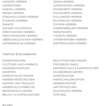
HOODIES HERREN
JEANS HERREN
LEDERHOSEN
LEDERJACKEN HERREN
MÄNTEL HERREN
OVERSHIRTS HERREN
PARKA HERREN
POLOSHIRTS HERREN
STRICKPULLOVER HERREN
PULLUNDER HERREN
PYJAMAS HERREN
RUCKSÄCKE HERREN
SAKKOS
SOCKEN HERREN
SOCKEN MULTIPACKS
SONNENBRILLEN HERREN
STRICKJACKEN HERREN
SWEATSHIRTS
TRACHTENMODE HERREN
T-SHIRTS HERREN
ÜBERGANGSJACKEN HERREN
UNTERHEMDEN HERREN
UNTERWÄSCHE HERREN
WINTERJACKEN HERREN
Taschen & Accessoires
DAMENTASCHEN
BAUCHTASCHEN DAMEN
CLUTCHES UND MINIBAGS
CROSSBODY BAGS
DAMENRUCKSÄCKE
DAMENSCHALS & DAMENTÜCHER
SHOPPER
GELDBÖRSEN DAMEN
HANDSCHUHE DAMEN
HANDTASCHEN
HERREN REISETASCHEN
HARTSCHALENKOFFER
KOFFER UND TROLLEYS
HERREN KOFFER
HERREN KULTURBEUTEL
LAPTOPTASCHEN
REISEGEPÄCK DAMEN
RUCKSÄCKE HERREN
BAUCH- & GÜRTELTASCHEN
TOTE BAG
Kinder