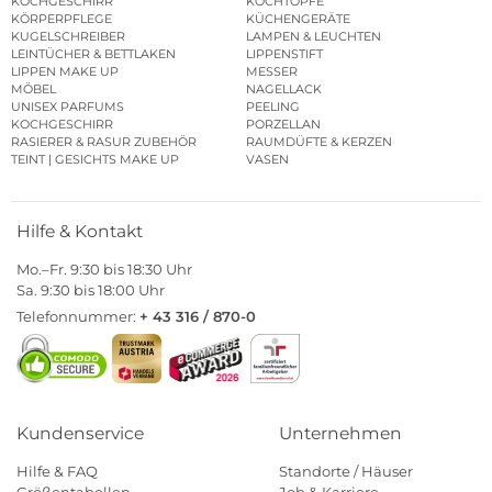
KOCHGESCHIRR
KOCHTÖPFE
KÖRPERPFLEGE
KÜCHENGERÄTE
KUGELSCHREIBER
LAMPEN & LEUCHTEN
LEINTÜCHER & BETTLAKEN
LIPPENSTIFT
LIPPEN MAKE UP
MESSER
MÖBEL
NAGELLACK
UNISEX PARFUMS
PEELING
KOCHGESCHIRR
PORZELLAN
RASIERER & RASUR ZUBEHÖR
RAUMDÜFTE & KERZEN
TEINT | GESICHTS MAKE UP
VASEN
Hilfe & Kontakt
Mo.–Fr. 9:30 bis 18:30 Uhr
Sa. 9:30 bis 18:00 Uhr
Telefonnummer:
+ 43 316 / 870-0
Kundenservice
Unternehmen
Hilfe & FAQ
Standorte / Häuser