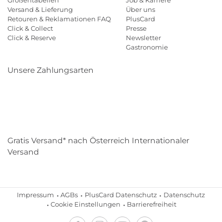
Größentabellen
Job & Karriere
Versand & Lieferung
Über uns
Retouren & Reklamationen FAQ
PlusCard
Click & Collect
Presse
Click & Reserve
Newsletter
Gastronomie
Unsere Zahlungsarten
Klarna
Paypal
Mastercard
Visa
Diners
Eps
Shop
Applepay
Amazon
Gratis Versand* nach Österreich Internationaler
Versand
Impressum
AGBs
PlusCard Datenschutz
Datenschutz
Cookie Einstellungen
Barrierefreiheit