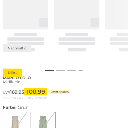
Nachhaltig
DEAL
MARC O'POLO
Midikleid
100,99
169,95
Jetzt
sparen
UVP
inkl. Mwst zzgl.
Versandkosten
Farbe:
Grün