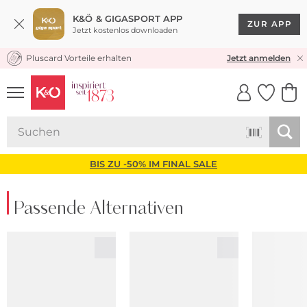
K&Ö & GIGASPORT APP
ZUR APP
Jetzt kostenlos downloaden
Pluscard Vorteile erhalten
KOSTENLOSER VERSAND* & RÜCKVERSAND
Jetzt anmelden
UNSERE APP
CLICK &
CLICK &
COLLECT
RESERVE
BIS ZU -50% IM FINAL SALE
Passende Alternativen