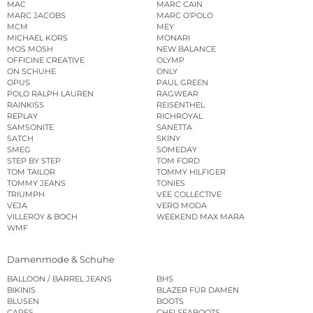
MAC
MARC CAIN
MARC JACOBS
MARC O’POLO
MCM
MEY
MICHAEL KORS
MONARI
MOS MOSH
NEW BALANCE
OFFICINE CREATIVE
OLYMP
ON SCHUHE
ONLY
OPUS
PAUL GREEN
POLO RALPH LAUREN
RAGWEAR
RAINKISS
REISENTHEL
REPLAY
RICHROYAL
SAMSONITE
SANETTA
SATCH
SKINY
SMEG
SOMEDAY
STEP BY STEP
TOM FORD
TOM TAILOR
TOMMY HILFIGER
TOMMY JEANS
TONIES
TRIUMPH
VEE COLLECTIVE
VEJA
VERO MODA
VILLEROY & BOCH
WEEKEND MAX MARA
WMF
Damenmode & Schuhe
BALLOON / BARREL JEANS
BHS
BIKINIS
BLAZER FÜR DAMEN
BLUSEN
BOOTS
CAPES
CHELSEABOOTS