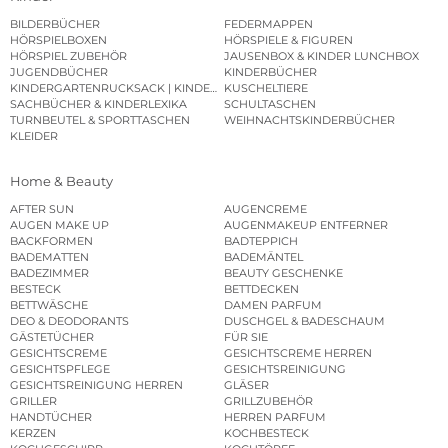
BILDERBÜCHER
FEDERMAPPEN
HÖRSPIELBOXEN
HÖRSPIELE & FIGUREN
HÖRSPIEL ZUBEHÖR
JAUSENBOX & KINDER LUNCHBOX
JUGENDBÜCHER
KINDERBÜCHER
KINDERGARTENRUCKSACK | KINDERGARTENBEUTEL
KUSCHELTIERE
SACHBÜCHER & KINDERLEXIKA
SCHULTASCHEN
TURNBEUTEL & SPORTTASCHEN
WEIHNACHTSKINDERBÜCHER
KLEIDER
Home & Beauty
AFTER SUN
AUGENCREME
AUGEN MAKE UP
AUGENMAKEUP ENTFERNER
BACKFORMEN
BADTEPPICH
BADEMATTEN
BADEMÄNTEL
BADEZIMMER
BEAUTY GESCHENKE
BESTECK
BETTDECKEN
BETTWÄSCHE
DAMEN PARFUM
DEO & DEODORANTS
DUSCHGEL & BADESCHAUM
GÄSTETÜCHER
FÜR SIE
GESICHTSCREME
GESICHTSCREME HERREN
GESICHTSPFLEGE
GESICHTSREINIGUNG
GESICHTSREINIGUNG HERREN
GLÄSER
GRILLER
GRILLZUBEHÖR
HANDTÜCHER
HERREN PARFUM
KERZEN
KOCHBESTECK