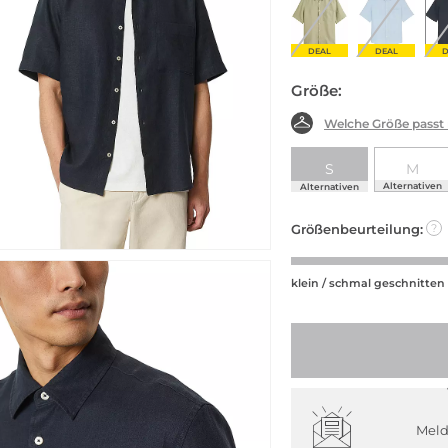
DEAL
DEAL
D
Größe:
Welche Größe passt
S
M
Alternativen
Alternativen
Größenbeurteilung:
?
klein / schmal geschnitten
Meld