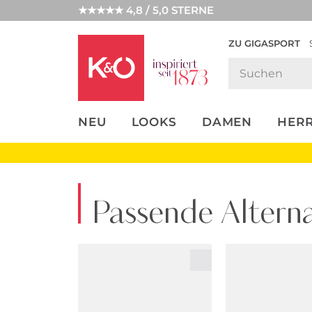
★★★★★ 4,8 / 5,0 STERNE
ZU GIGASPORT
FASHION-
UNSERE APP
CLICK &
CLICK &
TRENDS
COLLECT
RESERVE
NEU
LOOKS
DAMEN
HER
Passende Alterna