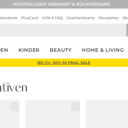
KOSTENLOSER VERSAND* & RÜCKVERSAND
Standorte
PlusCard
Hilfe & FAQ
Geschenkkarte
Newsletter
Ak
REN
KINDER
BEAUTY
HOME & LIVING
BIS ZU -50% IM FINAL SALE
tiven