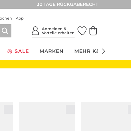
30 TAGE RÜCKGABERECHT
tionen
App
Anmelden &
Vorteile erhalten
SALE
MARKEN
MEHR K&Ö
NACH