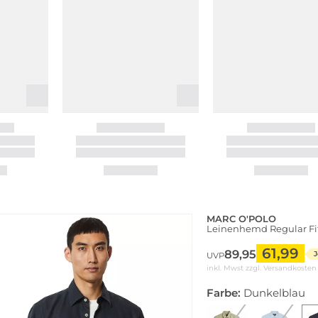
MARC O'POLO
Leinenhemd Regular Fi
61,99
89,95
J
UVP
inkl. Mwst zzgl.
Versandkosten
Farbe:
Dunkelblau