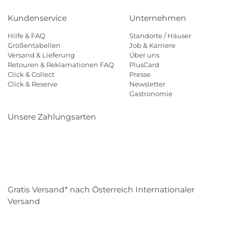
Kundenservice
Unternehmen
Hilfe & FAQ
Standorte / Häuser
Größentabellen
Job & Karriere
Versand & Lieferung
Über uns
Retouren & Reklamationen FAQ
PlusCard
Click & Collect
Presse
Click & Reserve
Newsletter
Gastronomie
Unsere Zahlungsarten
Klarna
Paypal
Mastercard
Visa
Diners
Eps
Shop
Applepay
Amazon
Gratis Versand* nach Österreich Internationaler
Versand