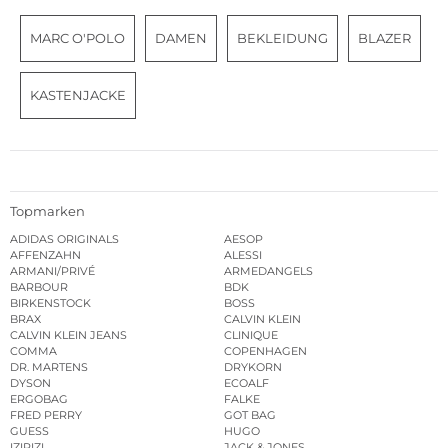
MARC O'POLO
DAMEN
BEKLEIDUNG
BLAZER
KASTENJACKE
Topmarken
ADIDAS ORIGINALS
AESOP
AFFENZAHN
ALESSI
ARMANI/PRIVÉ
ARMEDANGELS
BARBOUR
BDK
BIRKENSTOCK
BOSS
BRAX
CALVIN KLEIN
CALVIN KLEIN JEANS
CLINIQUE
COMMA
COPENHAGEN
DR. MARTENS
DRYKORN
DYSON
ECOALF
ERGOBAG
FALKE
FRED PERRY
GOT BAG
GUESS
HUGO
IZIPIZI
JACK & JONES