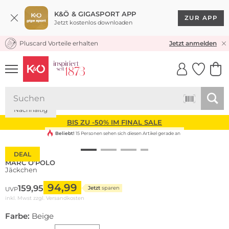
K&Ö & GIGASPORT APP
ZUR APP
Jetzt kostenlos downloaden
Pluscard Vorteile erhalten
KOSTENLOSER VERSAND* & RÜCKVERSAND
Jetzt anmelden
UNSERE APP
CLICK &
CLICK &
COLLECT
RESERVE
Nachhaltig
BIS ZU -50% IM FINAL SALE
Beliebt!
15 Personen sehen sich diesen Artikel gerade an
DEAL
MARC O'POLO
Jäckchen
94,99
159,95
Jetzt
sparen
UVP
inkl. Mwst zzgl.
Versandkosten
Farbe:
Beige