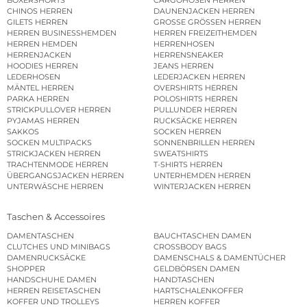
CHINOS HERREN
DAUNENJACKEN HERREN
GILETS HERREN
GROSSE GRÖSSEN HERREN
HERREN BUSINESSHEMDEN
HERREN FREIZEITHEMDEN
HERREN HEMDEN
HERRENHOSEN
HERRENJACKEN
HERRENSNEAKER
HOODIES HERREN
JEANS HERREN
LEDERHOSEN
LEDERJACKEN HERREN
MÄNTEL HERREN
OVERSHIRTS HERREN
PARKA HERREN
POLOSHIRTS HERREN
STRICKPULLOVER HERREN
PULLUNDER HERREN
PYJAMAS HERREN
RUCKSÄCKE HERREN
SAKKOS
SOCKEN HERREN
SOCKEN MULTIPACKS
SONNENBRILLEN HERREN
STRICKJACKEN HERREN
SWEATSHIRTS
TRACHTENMODE HERREN
T-SHIRTS HERREN
ÜBERGANGSJACKEN HERREN
UNTERHEMDEN HERREN
UNTERWÄSCHE HERREN
WINTERJACKEN HERREN
Taschen & Accessoires
DAMENTASCHEN
BAUCHTASCHEN DAMEN
CLUTCHES UND MINIBAGS
CROSSBODY BAGS
DAMENRUCKSÄCKE
DAMENSCHALS & DAMENTÜCHER
SHOPPER
GELDBÖRSEN DAMEN
HANDSCHUHE DAMEN
HANDTASCHEN
HERREN REISETASCHEN
HARTSCHALENKOFFER
KOFFER UND TROLLEYS
HERREN KOFFER