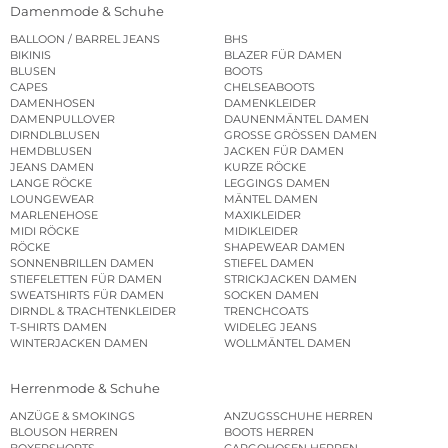
Damenmode & Schuhe
BALLOON / BARREL JEANS
BHS
BIKINIS
BLAZER FÜR DAMEN
BLUSEN
BOOTS
CAPES
CHELSEABOOTS
DAMENHOSEN
DAMENKLEIDER
DAMENPULLOVER
DAUNENMÄNTEL DAMEN
DIRNDLBLUSEN
GROSSE GRÖSSEN DAMEN
HEMDBLUSEN
JACKEN FÜR DAMEN
JEANS DAMEN
KURZE RÖCKE
LANGE RÖCKE
LEGGINGS DAMEN
LOUNGEWEAR
MÄNTEL DAMEN
MARLENEHOSE
MAXIKLEIDER
MIDI RÖCKE
MIDIKLEIDER
RÖCKE
SHAPEWEAR DAMEN
SONNENBRILLEN DAMEN
STIEFEL DAMEN
STIEFELETTEN FÜR DAMEN
STRICKJACKEN DAMEN
SWEATSHIRTS FÜR DAMEN
SOCKEN DAMEN
DIRNDL & TRACHTENKLEIDER
TRENCHCOATS
T-SHIRTS DAMEN
WIDELEG JEANS
WINTERJACKEN DAMEN
WOLLMÄNTEL DAMEN
Herrenmode & Schuhe
ANZÜGE & SMOKINGS
ANZUGSSCHUHE HERREN
BLOUSON HERREN
BOOTS HERREN
BOXERSHORTS
CARGOHOSEN HERREN