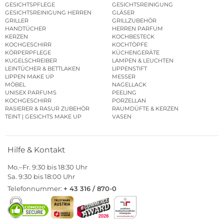
GESICHTSPFLEGE
GESICHTSREINIGUNG
GESICHTSREINIGUNG HERREN
GLÄSER
GRILLER
GRILLZUBEHÖR
HANDTÜCHER
HERREN PARFUM
KERZEN
KOCHBESTECK
KOCHGESCHIRR
KOCHTÖPFE
KÖRPERPFLEGE
KÜCHENGERÄTE
KUGELSCHREIBER
LAMPEN & LEUCHTEN
LEINTÜCHER & BETTLAKEN
LIPPENSTIFT
LIPPEN MAKE UP
MESSER
MÖBEL
NAGELLACK
UNISEX PARFUMS
PEELING
KOCHGESCHIRR
PORZELLAN
RASIERER & RASUR ZUBEHÖR
RAUMDÜFTE & KERZEN
TEINT | GESICHTS MAKE UP
VASEN
Hilfe & Kontakt
Mo.–Fr. 9:30 bis 18:30 Uhr
Sa. 9:30 bis 18:00 Uhr
Telefonnummer:
+ 43 316 / 870-0