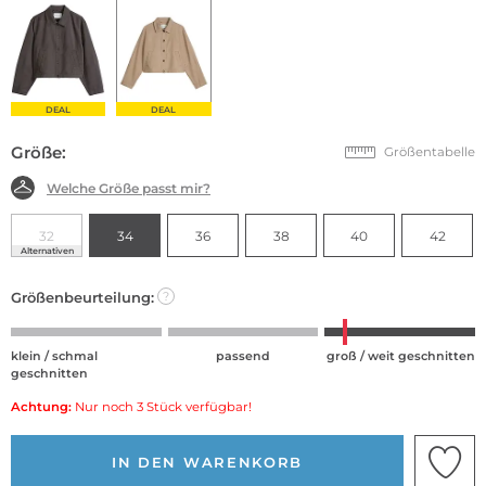
DEAL
DEAL
Größe:
Größentabelle
Welche Größe passt mir?
32
34
36
38
40
42
Alternativen
Größenbeurteilung:
?
klein / schmal
passend
groß / weit geschnitten
geschnitten
Achtung:
Nur noch 3 Stück verfügbar!
IN DEN WARENKORB