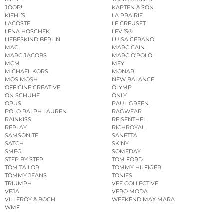
JOOP!
KAPTEN & SON
KIEHL’S
LA PRAIRIE
LACOSTE
LE CREUSET
LENA HOSCHEK
LEVI’S®
LIEBESKIND BERLIN
LUISA CERANO
MAC
MARC CAIN
MARC JACOBS
MARC O’POLO
MCM
MEY
MICHAEL KORS
MONARI
MOS MOSH
NEW BALANCE
OFFICINE CREATIVE
OLYMP
ON SCHUHE
ONLY
OPUS
PAUL GREEN
POLO RALPH LAUREN
RAGWEAR
RAINKISS
REISENTHEL
REPLAY
RICHROYAL
SAMSONITE
SANETTA
SATCH
SKINY
SMEG
SOMEDAY
STEP BY STEP
TOM FORD
TOM TAILOR
TOMMY HILFIGER
TOMMY JEANS
TONIES
TRIUMPH
VEE COLLECTIVE
VEJA
VERO MODA
VILLEROY & BOCH
WEEKEND MAX MARA
WMF