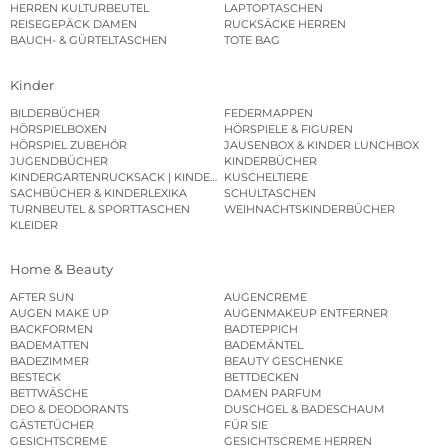
HERREN KULTURBEUTEL
LAPTOPTASCHEN
REISEGEPÄCK DAMEN
RUCKSÄCKE HERREN
BAUCH- & GÜRTELTASCHEN
TOTE BAG
Kinder
BILDERBÜCHER
FEDERMAPPEN
HÖRSPIELBOXEN
HÖRSPIELE & FIGUREN
HÖRSPIEL ZUBEHÖR
JAUSENBOX & KINDER LUNCHBOX
JUGENDBÜCHER
KINDERBÜCHER
KINDERGARTENRUCKSACK | KINDERGARTENBEUTEL
KUSCHELTIERE
SACHBÜCHER & KINDERLEXIKA
SCHULTASCHEN
TURNBEUTEL & SPORTTASCHEN
WEIHNACHTSKINDERBÜCHER
KLEIDER
Home & Beauty
AFTER SUN
AUGENCREME
AUGEN MAKE UP
AUGENMAKEUP ENTFERNER
BACKFORMEN
BADTEPPICH
BADEMATTEN
BADEMÄNTEL
BADEZIMMER
BEAUTY GESCHENKE
BESTECK
BETTDECKEN
BETTWÄSCHE
DAMEN PARFUM
DEO & DEODORANTS
DUSCHGEL & BADESCHAUM
GÄSTETÜCHER
FÜR SIE
GESICHTSCREME
GESICHTSCREME HERREN