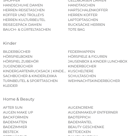
SHOPPER
GELDBÖRSEN DAMEN
HANDSCHUHE DAMEN
HANDTASCHEN
HERREN REISETASCHEN
HARTSCHALENKOFFER
KOFFER UND TROLLEYS
HERREN KOFFER
HERREN KULTURBEUTEL
LAPTOPTASCHEN
REISEGEPÄCK DAMEN
RUCKSÄCKE HERREN
BAUCH- & GÜRTELTASCHEN
TOTE BAG
Kinder
BILDERBÜCHER
FEDERMAPPEN
HÖRSPIELBOXEN
HÖRSPIELE & FIGUREN
HÖRSPIEL ZUBEHÖR
JAUSENBOX & KINDER LUNCHBOX
JUGENDBÜCHER
KINDERBÜCHER
KINDERGARTENRUCKSACK | KINDERGARTENBEUTEL
KUSCHELTIERE
SACHBÜCHER & KINDERLEXIKA
SCHULTASCHEN
TURNBEUTEL & SPORTTASCHEN
WEIHNACHTSKINDERBÜCHER
KLEIDER
Home & Beauty
AFTER SUN
AUGENCREME
AUGEN MAKE UP
AUGENMAKEUP ENTFERNER
BACKFORMEN
BADTEPPICH
BADEMATTEN
BADEMÄNTEL
BADEZIMMER
BEAUTY GESCHENKE
BESTECK
BETTDECKEN