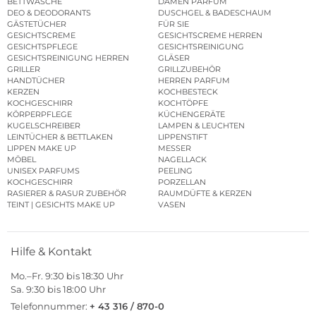
BETTWÄSCHE
DAMEN PARFUM
DEO & DEODORANTS
DUSCHGEL & BADESCHAUM
GÄSTETÜCHER
FÜR SIE
GESICHTSCREME
GESICHTSCREME HERREN
GESICHTSPFLEGE
GESICHTSREINIGUNG
GESICHTSREINIGUNG HERREN
GLÄSER
GRILLER
GRILLZUBEHÖR
HANDTÜCHER
HERREN PARFUM
KERZEN
KOCHBESTECK
KOCHGESCHIRR
KOCHTÖPFE
KÖRPERPFLEGE
KÜCHENGERÄTE
KUGELSCHREIBER
LAMPEN & LEUCHTEN
LEINTÜCHER & BETTLAKEN
LIPPENSTIFT
LIPPEN MAKE UP
MESSER
MÖBEL
NAGELLACK
UNISEX PARFUMS
PEELING
KOCHGESCHIRR
PORZELLAN
RASIERER & RASUR ZUBEHÖR
RAUMDÜFTE & KERZEN
TEINT | GESICHTS MAKE UP
VASEN
Hilfe & Kontakt
Mo.–Fr. 9:30 bis 18:30 Uhr
Sa. 9:30 bis 18:00 Uhr
Telefonnummer:
+ 43 316 / 870-0