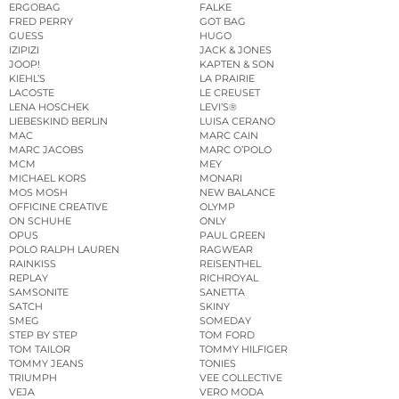
ERGOBAG
FALKE
FRED PERRY
GOT BAG
GUESS
HUGO
IZIPIZI
JACK & JONES
JOOP!
KAPTEN & SON
KIEHL’S
LA PRAIRIE
LACOSTE
LE CREUSET
LENA HOSCHEK
LEVI’S®
LIEBESKIND BERLIN
LUISA CERANO
MAC
MARC CAIN
MARC JACOBS
MARC O’POLO
MCM
MEY
MICHAEL KORS
MONARI
MOS MOSH
NEW BALANCE
OFFICINE CREATIVE
OLYMP
ON SCHUHE
ONLY
OPUS
PAUL GREEN
POLO RALPH LAUREN
RAGWEAR
RAINKISS
REISENTHEL
REPLAY
RICHROYAL
SAMSONITE
SANETTA
SATCH
SKINY
SMEG
SOMEDAY
STEP BY STEP
TOM FORD
TOM TAILOR
TOMMY HILFIGER
TOMMY JEANS
TONIES
TRIUMPH
VEE COLLECTIVE
VEJA
VERO MODA