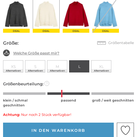
DEAL
DEAL
DEAL
DEAL
Größe:
Größentabelle
Welche Größe passt mir?
XS
S
M
L
XL
Alternativen
Alternativen
Alternativen
Alternativen
Größenbeurteilung:
?
klein / schmal
passend
groß / weit geschnitten
geschnitten
Achtung:
Nur noch 2 Stück verfügbar!
IN DEN WARENKORB