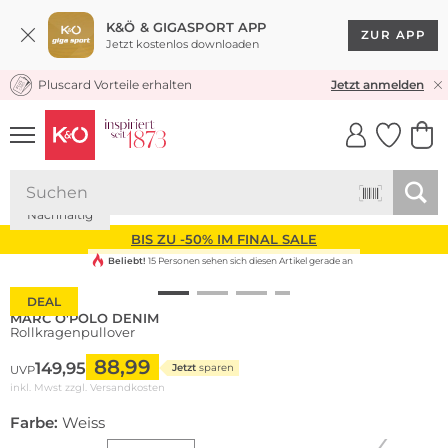
K&Ö & GIGASPORT APP
ZUR APP
Jetzt kostenlos downloaden
Pluscard Vorteile erhalten
KOSTENLOSER VERSAND* & RÜCKVERSAND
Jetzt anmelden
UNSERE APP
CLICK &
CLICK &
COLLECT
RESERVE
Nachhaltig
BIS ZU -50% IM FINAL SALE
Beliebt!
15 Personen sehen sich diesen Artikel gerade an
DEAL
MARC O'POLO DENIM
Rollkragenpullover
88,99
149,95
Jetzt
sparen
UVP
inkl. Mwst zzgl.
Versandkosten
Farbe:
Weiss