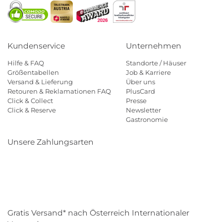
Kundenservice
Unternehmen
Hilfe & FAQ
Standorte / Häuser
Größentabellen
Job & Karriere
Versand & Lieferung
Über uns
Retouren & Reklamationen FAQ
PlusCard
Click & Collect
Presse
Click & Reserve
Newsletter
Gastronomie
Unsere Zahlungsarten
Klarna
Paypal
Mastercard
Visa
Diners
Eps
Shop
Applepay
Amazon
Gratis Versand* nach Österreich Internationaler