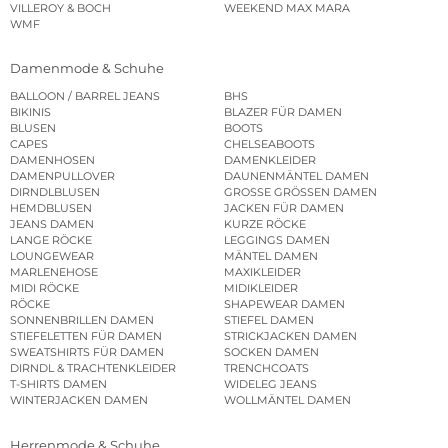
VILLEROY & BOCH
WEEKEND MAX MARA
WMF
Damenmode & Schuhe
BALLOON / BARREL JEANS
BHS
BIKINIS
BLAZER FÜR DAMEN
BLUSEN
BOOTS
CAPES
CHELSEABOOTS
DAMENHOSEN
DAMENKLEIDER
DAMENPULLOVER
DAUNENMÄNTEL DAMEN
DIRNDLBLUSEN
GROSSE GRÖSSEN DAMEN
HEMDBLUSEN
JACKEN FÜR DAMEN
JEANS DAMEN
KURZE RÖCKE
LANGE RÖCKE
LEGGINGS DAMEN
LOUNGEWEAR
MÄNTEL DAMEN
MARLENEHOSE
MAXIKLEIDER
MIDI RÖCKE
MIDIKLEIDER
RÖCKE
SHAPEWEAR DAMEN
SONNENBRILLEN DAMEN
STIEFEL DAMEN
STIEFELETTEN FÜR DAMEN
STRICKJACKEN DAMEN
SWEATSHIRTS FÜR DAMEN
SOCKEN DAMEN
DIRNDL & TRACHTENKLEIDER
TRENCHCOATS
T-SHIRTS DAMEN
WIDELEG JEANS
WINTERJACKEN DAMEN
WOLLMÄNTEL DAMEN
Herrenmode & Schuhe