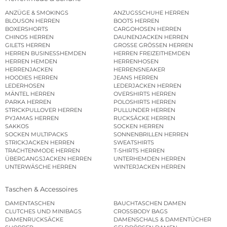
ANZÜGE & SMOKINGS
ANZUGSSCHUHE HERREN
BLOUSON HERREN
BOOTS HERREN
BOXERSHORTS
CARGOHOSEN HERREN
CHINOS HERREN
DAUNENJACKEN HERREN
GILETS HERREN
GROSSE GRÖSSEN HERREN
HERREN BUSINESSHEMDEN
HERREN FREIZEITHEMDEN
HERREN HEMDEN
HERRENHOSEN
HERRENJACKEN
HERRENSNEAKER
HOODIES HERREN
JEANS HERREN
LEDERHOSEN
LEDERJACKEN HERREN
MÄNTEL HERREN
OVERSHIRTS HERREN
PARKA HERREN
POLOSHIRTS HERREN
STRICKPULLOVER HERREN
PULLUNDER HERREN
PYJAMAS HERREN
RUCKSÄCKE HERREN
SAKKOS
SOCKEN HERREN
SOCKEN MULTIPACKS
SONNENBRILLEN HERREN
STRICKJACKEN HERREN
SWEATSHIRTS
TRACHTENMODE HERREN
T-SHIRTS HERREN
ÜBERGANGSJACKEN HERREN
UNTERHEMDEN HERREN
UNTERWÄSCHE HERREN
WINTERJACKEN HERREN
Taschen & Accessoires
DAMENTASCHEN
BAUCHTASCHEN DAMEN
CLUTCHES UND MINIBAGS
CROSSBODY BAGS
DAMENRUCKSÄCKE
DAMENSCHALS & DAMENTÜCHER