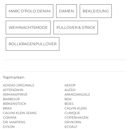
MARC O'POLO DENIM
DAMEN
BEKLEIDUNG
WEIHNACHTSMODE
PULLOVER & STRICK
ROLLKRAGENPULLOVER
Topmarken
ADIDAS ORIGINALS
AESOP
AFFENZAHN
ALESSI
ARMANI/PRIVÉ
ARMEDANGELS
BARBOUR
BDK
BIRKENSTOCK
BOSS
BRAX
CALVIN KLEIN
CALVIN KLEIN JEANS
CLINIQUE
COMMA
COPENHAGEN
DR. MARTENS
DRYKORN
DYSON
ECOALF