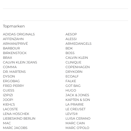
Topmarken
ADIDAS ORIGINALS
AESOP
AFFENZAHN
ALESSI
ARMANI/PRIVÉ
ARMEDANGELS
BARBOUR
BDK
BIRKENSTOCK
BOSS
BRAX
CALVIN KLEIN
CALVIN KLEIN JEANS
CLINIQUE
COMMA
COPENHAGEN
DR. MARTENS
DRYKORN
DYSON
ECOALF
ERGOBAG
FALKE
FRED PERRY
GOT BAG
GUESS
HUGO
IZIPIZI
JACK & JONES
JOOP!
KAPTEN & SON
KIEHL’S
LA PRAIRIE
LACOSTE
LE CREUSET
LENA HOSCHEK
LEVI’S®
LIEBESKIND BERLIN
LUISA CERANO
MAC
MARC CAIN
MARC JACOBS
MARC O’POLO