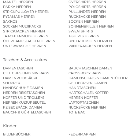
MÄNTEL HERREN
OVERSHIRTS HERREN
PARKA HERREN
POLOSHIRTS HERREN
STRICKPULLOVER HERREN
PULLUNDER HERREN
PYJAMAS HERREN
RUCKSÄCKE HERREN
SAKKOS
SOCKEN HERREN
SOCKEN MULTIPACKS
SONNENBRILLEN HERREN
STRICKJACKEN HERREN
SWEATSHIRTS
TRACHTENMODE HERREN
T-SHIRTS HERREN
ÜBERGANGSJACKEN HERREN
UNTERHEMDEN HERREN
UNTERWÄSCHE HERREN
WINTERJACKEN HERREN
Taschen & Accessoires
DAMENTASCHEN
BAUCHTASCHEN DAMEN
CLUTCHES UND MINIBAGS
CROSSBODY BAGS
DAMENRUCKSÄCKE
DAMENSCHALS & DAMENTÜCHER
SHOPPER
GELDBÖRSEN DAMEN
HANDSCHUHE DAMEN
HANDTASCHEN
HERREN REISETASCHEN
HARTSCHALENKOFFER
KOFFER UND TROLLEYS
HERREN KOFFER
HERREN KULTURBEUTEL
LAPTOPTASCHEN
REISEGEPÄCK DAMEN
RUCKSÄCKE HERREN
BAUCH- & GÜRTELTASCHEN
TOTE BAG
Kinder
BILDERBÜCHER
FEDERMAPPEN