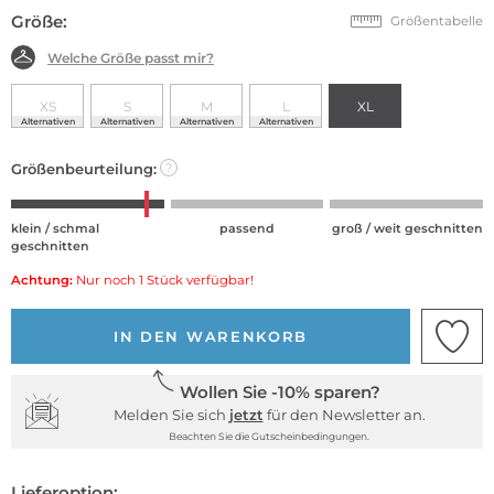
Größe:
Größentabelle
Welche Größe passt mir?
XS
S
M
L
XL
Alternativen
Alternativen
Alternativen
Alternativen
Größenbeurteilung:
?
klein / schmal
passend
groß / weit geschnitten
geschnitten
Achtung:
Nur noch 1 Stück verfügbar!
IN DEN WARENKORB
Wollen Sie -10% sparen?
Melden Sie sich
jetzt
für den Newsletter an.
Beachten Sie die Gutscheinbedingungen.
Lieferoption: