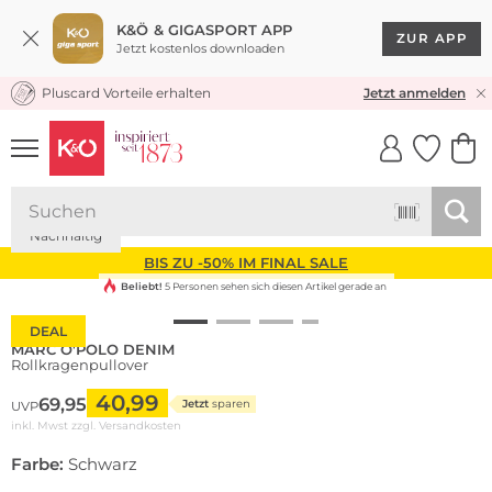
K&Ö & GIGASPORT APP
ZUR APP
Jetzt kostenlos downloaden
Pluscard Vorteile erhalten
KOSTENLOSER VERSAND* & RÜCKVERSAND
Jetzt anmelden
UNSERE APP
CLICK &
CLICK &
COLLECT
RESERVE
Nachhaltig
BIS ZU -50% IM FINAL SALE
Beliebt!
5 Personen sehen sich diesen Artikel gerade an
DEAL
MARC O'POLO DENIM
Rollkragenpullover
40,99
69,95
Jetzt
sparen
UVP
inkl. Mwst zzgl.
Versandkosten
Farbe:
Schwarz