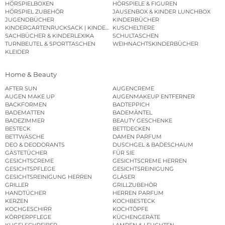
HÖRSPIELBOXEN
HÖRSPIELE & FIGUREN
HÖRSPIEL ZUBEHÖR
JAUSENBOX & KINDER LUNCHBOX
JUGENDBÜCHER
KINDERBÜCHER
KINDERGARTENRUCKSACK | KINDERGARTENBEUTEL
KUSCHELTIERE
SACHBÜCHER & KINDERLEXIKA
SCHULTASCHEN
TURNBEUTEL & SPORTTASCHEN
WEIHNACHTSKINDERBÜCHER
KLEIDER
Home & Beauty
AFTER SUN
AUGENCREME
AUGEN MAKE UP
AUGENMAKEUP ENTFERNER
BACKFORMEN
BADTEPPICH
BADEMATTEN
BADEMÄNTEL
BADEZIMMER
BEAUTY GESCHENKE
BESTECK
BETTDECKEN
BETTWÄSCHE
DAMEN PARFUM
DEO & DEODORANTS
DUSCHGEL & BADESCHAUM
GÄSTETÜCHER
FÜR SIE
GESICHTSCREME
GESICHTSCREME HERREN
GESICHTSPFLEGE
GESICHTSREINIGUNG
GESICHTSREINIGUNG HERREN
GLÄSER
GRILLER
GRILLZUBEHÖR
HANDTÜCHER
HERREN PARFUM
KERZEN
KOCHBESTECK
KOCHGESCHIRR
KOCHTÖPFE
KÖRPERPFLEGE
KÜCHENGERÄTE
KUGELSCHREIBER
LAMPEN & LEUCHTEN