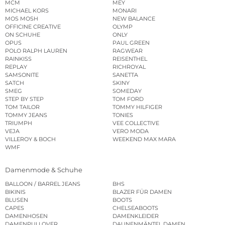
MCM
MEY
MICHAEL KORS
MONARI
MOS MOSH
NEW BALANCE
OFFICINE CREATIVE
OLYMP
ON SCHUHE
ONLY
OPUS
PAUL GREEN
POLO RALPH LAUREN
RAGWEAR
RAINKISS
REISENTHEL
REPLAY
RICHROYAL
SAMSONITE
SANETTA
SATCH
SKINY
SMEG
SOMEDAY
STEP BY STEP
TOM FORD
TOM TAILOR
TOMMY HILFIGER
TOMMY JEANS
TONIES
TRIUMPH
VEE COLLECTIVE
VEJA
VERO MODA
VILLEROY & BOCH
WEEKEND MAX MARA
WMF
Damenmode & Schuhe
BALLOON / BARREL JEANS
BHS
BIKINIS
BLAZER FÜR DAMEN
BLUSEN
BOOTS
CAPES
CHELSEABOOTS
DAMENHOSEN
DAMENKLEIDER
DAMENPULLOVER
DAUNENMÄNTEL DAMEN