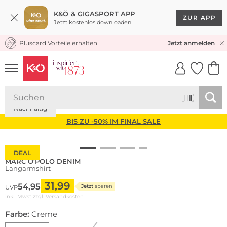
K&Ö & GIGASPORT APP
ZUR APP
Jetzt kostenlos downloaden
Pluscard Vorteile erhalten
KOSTENLOSER VERSAND* & RÜCKVERSAND
Jetzt anmelden
UNSERE APP
CLICK &
CLICK &
COLLECT
RESERVE
Nachhaltig
BIS ZU -50% IM FINAL SALE
DEAL
MARC O'POLO DENIM
Langarmshirt
31,99
54,95
Jetzt
sparen
UVP
inkl. Mwst zzgl.
Versandkosten
Farbe:
Creme