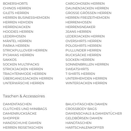
BOXERSHORTS
CARGOHOSEN HERREN
CHINOS HERREN
DAUNENJACKEN HERREN
GILETS HERREN
GROSSE GRÖSSEN HERREN
HERREN BUSINESSHEMDEN
HERREN FREIZEITHEMDEN
HERREN HEMDEN
HERRENHOSEN
HERRENJACKEN
HERRENSNEAKER
HOODIES HERREN
JEANS HERREN
LEDERHOSEN
LEDERJACKEN HERREN
MÄNTEL HERREN
OVERSHIRTS HERREN
PARKA HERREN
POLOSHIRTS HERREN
STRICKPULLOVER HERREN
PULLUNDER HERREN
PYJAMAS HERREN
RUCKSÄCKE HERREN
SAKKOS
SOCKEN HERREN
SOCKEN MULTIPACKS
SONNENBRILLEN HERREN
STRICKJACKEN HERREN
SWEATSHIRTS
TRACHTENMODE HERREN
T-SHIRTS HERREN
ÜBERGANGSJACKEN HERREN
UNTERHEMDEN HERREN
UNTERWÄSCHE HERREN
WINTERJACKEN HERREN
Taschen & Accessoires
DAMENTASCHEN
BAUCHTASCHEN DAMEN
CLUTCHES UND MINIBAGS
CROSSBODY BAGS
DAMENRUCKSÄCKE
DAMENSCHALS & DAMENTÜCHER
SHOPPER
GELDBÖRSEN DAMEN
HANDSCHUHE DAMEN
HANDTASCHEN
HERREN REISETASCHEN
HARTSCHALENKOFFER