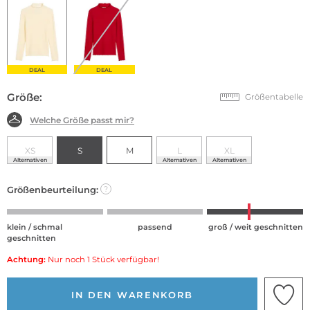
DEAL
DEAL
Größe:
Größentabelle
Welche Größe passt mir?
XS
S
M
L
XL
Alternativen
Alternativen
Alternativen
Größenbeurteilung:
?
klein / schmal
passend
groß / weit geschnitten
geschnitten
Achtung:
Nur noch 1 Stück verfügbar!
IN DEN WARENKORB