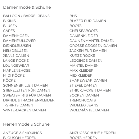
Damenmode & Schuhe
BALLOON / BARREL JEANS
BHS
BIKINIS
BLAZER FÜR DAMEN
BLUSEN
BOOTS
CAPES
CHELSEABOOTS
DAMENHOSEN
DAMENKLEIDER
DAMENPULLOVER
DAUNENMÄNTEL DAMEN
DIRNDLBLUSEN
GROSSE GRÖSSEN DAMEN
HEMDBLUSEN
JACKEN FÜR DAMEN
JEANS DAMEN
KURZE RÖCKE
LANGE RÖCKE
LEGGINGS DAMEN
LOUNGEWEAR
MÄNTEL DAMEN
MARLENEHOSE
MAXIKLEIDER
MIDI RÖCKE
MIDIKLEIDER
RÖCKE
SHAPEWEAR DAMEN
SONNENBRILLEN DAMEN
STIEFEL DAMEN
STIEFELETTEN FÜR DAMEN
STRICKJACKEN DAMEN
SWEATSHIRTS FÜR DAMEN
SOCKEN DAMEN
DIRNDL & TRACHTENKLEIDER
TRENCHCOATS
T-SHIRTS DAMEN
WIDELEG JEANS
WINTERJACKEN DAMEN
WOLLMÄNTEL DAMEN
Herrenmode & Schuhe
ANZÜGE & SMOKINGS
ANZUGSSCHUHE HERREN
BLOUSON HERREN
BOOTS HERREN