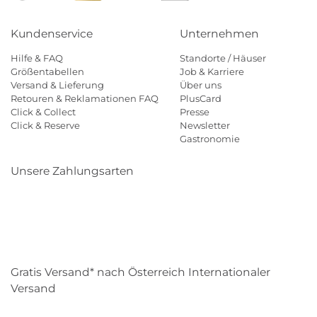
Kundenservice
Unternehmen
Hilfe & FAQ
Standorte / Häuser
Größentabellen
Job & Karriere
Versand & Lieferung
Über uns
Retouren & Reklamationen FAQ
PlusCard
Click & Collect
Presse
Click & Reserve
Newsletter
Gastronomie
Unsere Zahlungsarten
Klarna
Paypal
Mastercard
Visa
Diners
Eps
Shop
Applepay
Amazon
Gratis Versand* nach Österreich Internationaler
Versand