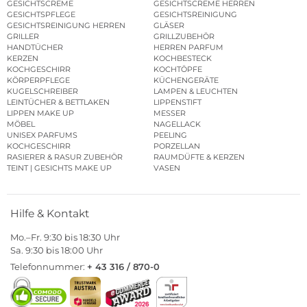
GESICHTSCREME
GESICHTSCREME HERREN
GESICHTSPFLEGE
GESICHTSREINIGUNG
GESICHTSREINIGUNG HERREN
GLÄSER
GRILLER
GRILLZUBEHÖR
HANDTÜCHER
HERREN PARFUM
KERZEN
KOCHBESTECK
KOCHGESCHIRR
KOCHTÖPFE
KÖRPERPFLEGE
KÜCHENGERÄTE
KUGELSCHREIBER
LAMPEN & LEUCHTEN
LEINTÜCHER & BETTLAKEN
LIPPENSTIFT
LIPPEN MAKE UP
MESSER
MÖBEL
NAGELLACK
UNISEX PARFUMS
PEELING
KOCHGESCHIRR
PORZELLAN
RASIERER & RASUR ZUBEHÖR
RAUMDÜFTE & KERZEN
TEINT | GESICHTS MAKE UP
VASEN
Hilfe & Kontakt
Mo.–Fr. 9:30 bis 18:30 Uhr
Sa. 9:30 bis 18:00 Uhr
Telefonnummer:
+ 43 316 / 870-0