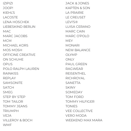
IZIPIZI
JACK & JONES
JOOP!
KAPTEN & SON
KIEHL’S
LA PRAIRIE
LACOSTE
LE CREUSET
LENA HOSCHEK
LEVI’S®
LIEBESKIND BERLIN
LUISA CERANO
MAC
MARC CAIN
MARC JACOBS
MARC O’POLO
MCM
MEY
MICHAEL KORS
MONARI
MOS MOSH
NEW BALANCE
OFFICINE CREATIVE
OLYMP
ON SCHUHE
ONLY
OPUS
PAUL GREEN
POLO RALPH LAUREN
RAGWEAR
RAINKISS
REISENTHEL
REPLAY
RICHROYAL
SAMSONITE
SANETTA
SATCH
SKINY
SMEG
SOMEDAY
STEP BY STEP
TOM FORD
TOM TAILOR
TOMMY HILFIGER
TOMMY JEANS
TONIES
TRIUMPH
VEE COLLECTIVE
VEJA
VERO MODA
VILLEROY & BOCH
WEEKEND MAX MARA
WMF