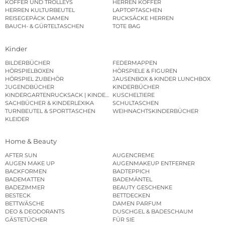
KOFFER UND TROLLEYS
HERREN KOFFER
HERREN KULTURBEUTEL
LAPTOPTASCHEN
REISEGEPÄCK DAMEN
RUCKSÄCKE HERREN
BAUCH- & GÜRTELTASCHEN
TOTE BAG
Kinder
BILDERBÜCHER
FEDERMAPPEN
HÖRSPIELBOXEN
HÖRSPIELE & FIGUREN
HÖRSPIEL ZUBEHÖR
JAUSENBOX & KINDER LUNCHBOX
JUGENDBÜCHER
KINDERBÜCHER
KINDERGARTENRUCKSACK | KINDERGARTENBEUTEL
KUSCHELTIERE
SACHBÜCHER & KINDERLEXIKA
SCHULTASCHEN
TURNBEUTEL & SPORTTASCHEN
WEIHNACHTSKINDERBÜCHER
KLEIDER
Home & Beauty
AFTER SUN
AUGENCREME
AUGEN MAKE UP
AUGENMAKEUP ENTFERNER
BACKFORMEN
BADTEPPICH
BADEMATTEN
BADEMÄNTEL
BADEZIMMER
BEAUTY GESCHENKE
BESTECK
BETTDECKEN
BETTWÄSCHE
DAMEN PARFUM
DEO & DEODORANTS
DUSCHGEL & BADESCHAUM
GÄSTETÜCHER
FÜR SIE