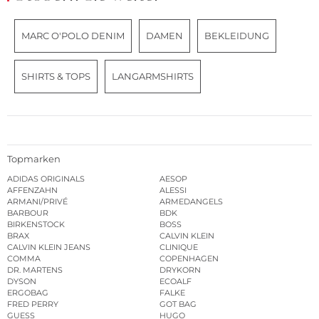
MARC O'POLO DENIM
DAMEN
BEKLEIDUNG
SHIRTS & TOPS
LANGARMSHIRTS
Topmarken
ADIDAS ORIGINALS
AESOP
AFFENZAHN
ALESSI
ARMANI/PRIVÉ
ARMEDANGELS
BARBOUR
BDK
BIRKENSTOCK
BOSS
BRAX
CALVIN KLEIN
CALVIN KLEIN JEANS
CLINIQUE
COMMA
COPENHAGEN
DR. MARTENS
DRYKORN
DYSON
ECOALF
ERGOBAG
FALKE
FRED PERRY
GOT BAG
GUESS
HUGO