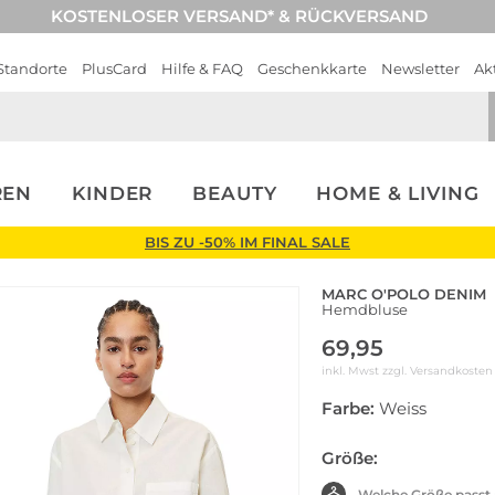
KOSTENLOSER VERSAND* & RÜCKVERSAND
Standorte
PlusCard
Hilfe & FAQ
Geschenkkarte
Newsletter
Ak
REN
KINDER
BEAUTY
HOME & LIVING
BIS ZU -50% IM FINAL SALE
MARC O'POLO DENIM
Hemdbluse
69,95
inkl. Mwst zzgl.
Versandkosten
Farbe:
Weiss
Größe:
Welche Größe passt