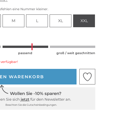
pfehlen eine Nummer kleiner.
M
L
XL
XXL
passend
groß / weit geschnitten
 verfügbar!
DEN WARENKORB
Wollen Sie -10% sparen?
en Sie sich
jetzt
für den Newsletter an.
Beachten Sie die Gutscheinbedingungen.