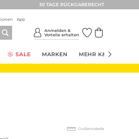
30 TAGE RÜCKGABERECHT
tionen
App
Anmelden &
Vorteile erhalten
SALE
MARKEN
MEHR K&Ö
NACH
Größentabelle
 mir?