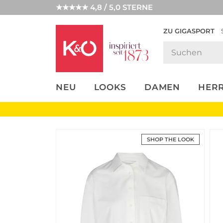
★★★★★ 4,8 / 5,0 STERNE
ZU GIGASPORT
FASHION-
UNSERE APP
CLICK &
CLICK &
TRENDS
COLLECT
RESERVE
NEU
LOOKS
DAMEN
HER
SHOP THE LOOK