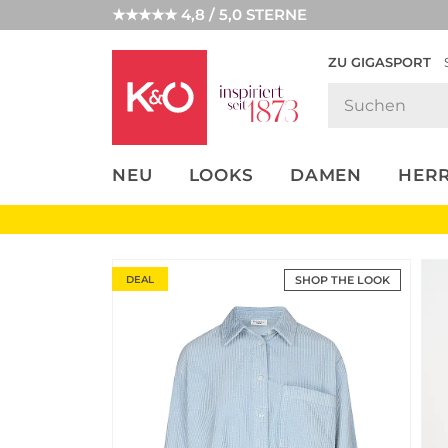
★★★★★ 4,8 / 5,0 STERNE
ZU GIGASPORT
FASHION-
UNSERE APP
CLICK &
CLICK &
TRENDS
COLLECT
RESERVE
NEU
LOOKS
DAMEN
HER
DEAL
SHOP THE LOOK