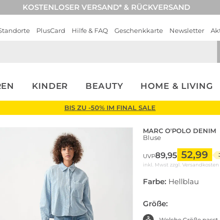
KOSTENLOSER VERSAND* & RÜCKVERSAND
Standorte
PlusCard
Hilfe & FAQ
Geschenkkarte
Newsletter
Ak
REN
KINDER
BEAUTY
HOME & LIVING
BIS ZU -50% IM FINAL SALE
MARC O'POLO DENIM
Bluse
52,99
89,95
UVP
inkl. Mwst zzgl.
Versandkosten
Farbe:
Hellblau
Größe:
Welche Größe passt