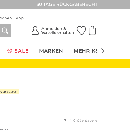
30 TAGE RÜCKGABERECHT
tionen
App
Anmelden &
Vorteile erhalten
SALE
MARKEN
MEHR K&Ö
NACH
Jetzt
sparen
Größentabelle
 mir?