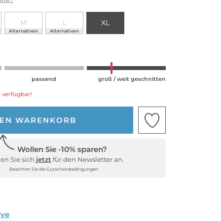
M
L
XL
Alternativen
Alternativen
passend
groß / weit geschnitten
 verfügbar!
DEN WARENKORB
Wollen Sie -10% sparen?
en Sie sich
jetzt
für den Newsletter an.
Beachten Sie die Gutscheinbedingungen.
rve