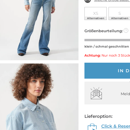
XS
S
Alternativen
Alternativen
Größenbeurteilung:
?
klein / schmal geschnitten
Achtung:
Nur noch 3 Stück
IN 
Meld
Lieferoption:
Click & Rese