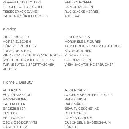
KOFFER UND TROLLEYS
HERREN KOFFER
HERREN KULTURBEUTEL
LAPTOPTASCHEN
REISEGEPÄCK DAMEN
RUCKSÄCKE HERREN
BAUCH- & GÜRTELTASCHEN
TOTE BAG
Kinder
BILDERBÜCHER
FEDERMAPPEN
HÖRSPIELBOXEN
HÖRSPIELE & FIGUREN
HÖRSPIEL ZUBEHÖR
JAUSENBOX & KINDER LUNCHBOX
JUGENDBÜCHER
KINDERBÜCHER
KINDERGARTENRUCKSACK | KINDERGARTENBEUTEL
KUSCHELTIERE
SACHBÜCHER & KINDERLEXIKA
SCHULTASCHEN
TURNBEUTEL & SPORTTASCHEN
WEIHNACHTSKINDERBÜCHER
KLEIDER
Home & Beauty
AFTER SUN
AUGENCREME
AUGEN MAKE UP
AUGENMAKEUP ENTFERNER
BACKFORMEN
BADTEPPICH
BADEMATTEN
BADEMÄNTEL
BADEZIMMER
BEAUTY GESCHENKE
BESTECK
BETTDECKEN
BETTWÄSCHE
DAMEN PARFUM
DEO & DEODORANTS
DUSCHGEL & BADESCHAUM
GÄSTETÜCHER
FÜR SIE