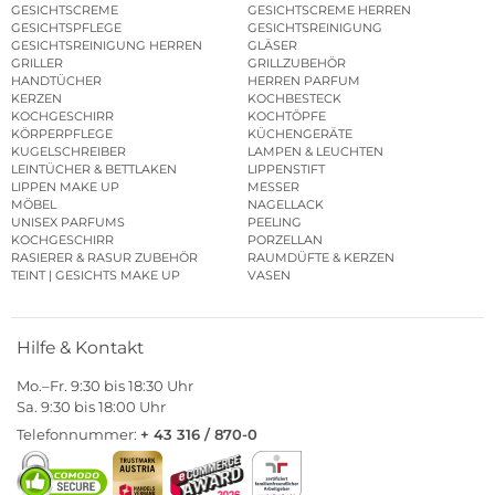
GESICHTSCREME
GESICHTSCREME HERREN
GESICHTSPFLEGE
GESICHTSREINIGUNG
GESICHTSREINIGUNG HERREN
GLÄSER
GRILLER
GRILLZUBEHÖR
HANDTÜCHER
HERREN PARFUM
KERZEN
KOCHBESTECK
KOCHGESCHIRR
KOCHTÖPFE
KÖRPERPFLEGE
KÜCHENGERÄTE
KUGELSCHREIBER
LAMPEN & LEUCHTEN
LEINTÜCHER & BETTLAKEN
LIPPENSTIFT
LIPPEN MAKE UP
MESSER
MÖBEL
NAGELLACK
UNISEX PARFUMS
PEELING
KOCHGESCHIRR
PORZELLAN
RASIERER & RASUR ZUBEHÖR
RAUMDÜFTE & KERZEN
TEINT | GESICHTS MAKE UP
VASEN
Hilfe & Kontakt
Mo.–Fr. 9:30 bis 18:30 Uhr
Sa. 9:30 bis 18:00 Uhr
Telefonnummer:
+ 43 316 / 870-0