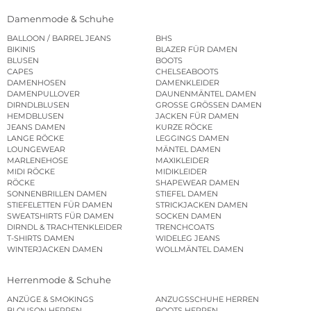
Damenmode & Schuhe
BALLOON / BARREL JEANS
BHS
BIKINIS
BLAZER FÜR DAMEN
BLUSEN
BOOTS
CAPES
CHELSEABOOTS
DAMENHOSEN
DAMENKLEIDER
DAMENPULLOVER
DAUNENMÄNTEL DAMEN
DIRNDLBLUSEN
GROSSE GRÖSSEN DAMEN
HEMDBLUSEN
JACKEN FÜR DAMEN
JEANS DAMEN
KURZE RÖCKE
LANGE RÖCKE
LEGGINGS DAMEN
LOUNGEWEAR
MÄNTEL DAMEN
MARLENEHOSE
MAXIKLEIDER
MIDI RÖCKE
MIDIKLEIDER
RÖCKE
SHAPEWEAR DAMEN
SONNENBRILLEN DAMEN
STIEFEL DAMEN
STIEFELETTEN FÜR DAMEN
STRICKJACKEN DAMEN
SWEATSHIRTS FÜR DAMEN
SOCKEN DAMEN
DIRNDL & TRACHTENKLEIDER
TRENCHCOATS
T-SHIRTS DAMEN
WIDELEG JEANS
WINTERJACKEN DAMEN
WOLLMÄNTEL DAMEN
Herrenmode & Schuhe
ANZÜGE & SMOKINGS
ANZUGSSCHUHE HERREN
BLOUSON HERREN
BOOTS HERREN