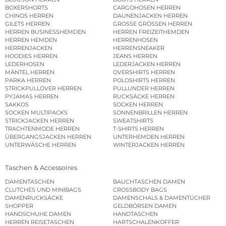
BOXERSHORTS
CARGOHOSEN HERREN
CHINOS HERREN
DAUNENJACKEN HERREN
GILETS HERREN
GROSSE GRÖSSEN HERREN
HERREN BUSINESSHEMDEN
HERREN FREIZEITHEMDEN
HERREN HEMDEN
HERRENHOSEN
HERRENJACKEN
HERRENSNEAKER
HOODIES HERREN
JEANS HERREN
LEDERHOSEN
LEDERJACKEN HERREN
MÄNTEL HERREN
OVERSHIRTS HERREN
PARKA HERREN
POLOSHIRTS HERREN
STRICKPULLOVER HERREN
PULLUNDER HERREN
PYJAMAS HERREN
RUCKSÄCKE HERREN
SAKKOS
SOCKEN HERREN
SOCKEN MULTIPACKS
SONNENBRILLEN HERREN
STRICKJACKEN HERREN
SWEATSHIRTS
TRACHTENMODE HERREN
T-SHIRTS HERREN
ÜBERGANGSJACKEN HERREN
UNTERHEMDEN HERREN
UNTERWÄSCHE HERREN
WINTERJACKEN HERREN
Taschen & Accessoires
DAMENTASCHEN
BAUCHTASCHEN DAMEN
CLUTCHES UND MINIBAGS
CROSSBODY BAGS
DAMENRUCKSÄCKE
DAMENSCHALS & DAMENTÜCHER
SHOPPER
GELDBÖRSEN DAMEN
HANDSCHUHE DAMEN
HANDTASCHEN
HERREN REISETASCHEN
HARTSCHALENKOFFER