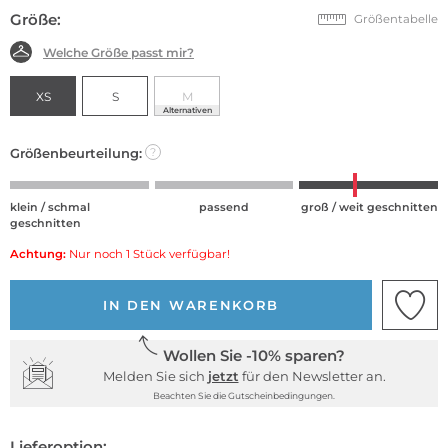
Größe:
Größentabelle
Welche Größe passt mir?
XS
S
M
Alternativen
Größenbeurteilung:
?
klein / schmal
passend
groß / weit geschnitten
geschnitten
Achtung:
Nur noch 1 Stück verfügbar!
IN DEN WARENKORB
Wollen Sie -10% sparen?
Melden Sie sich
jetzt
für den Newsletter an.
Beachten Sie die Gutscheinbedingungen.
Lieferoption: