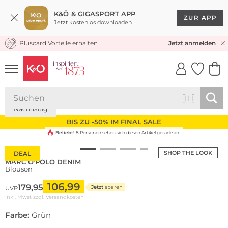
K&Ö & GIGASPORT APP
ZUR APP
Jetzt kostenlos downloaden
Pluscard Vorteile erhalten
KOSTENLOSER VERSAND* & RÜCKVERSAND
Jetzt anmelden
UNSERE APP
CLICK &
CLICK &
COLLECT
RESERVE
Nachhaltig
BIS ZU -50% IM FINAL SALE
Beliebt!
8 Personen sehen sich diesen Artikel gerade an
SHOP THE LOOK
DEAL
MARC O'POLO DENIM
Blouson
106,99
179,95
Jetzt
sparen
UVP
inkl. Mwst zzgl.
Versandkosten
Farbe:
Grün