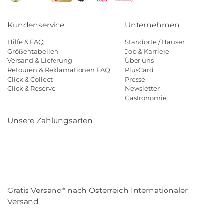
Kundenservice
Unternehmen
Hilfe & FAQ
Standorte / Häuser
Größentabellen
Job & Karriere
Versand & Lieferung
Über uns
Retouren & Reklamationen FAQ
PlusCard
Click & Collect
Presse
Click & Reserve
Newsletter
Gastronomie
Unsere Zahlungsarten
Klarna
Paypal
Mastercard
Visa
Diners
Eps
Shop
Applepay
Amazon
Gratis Versand* nach Österreich Internationaler
Versand