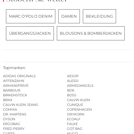
MARC O'POLO DENIM
DAMEN
BEKLEIDUNG
ÜBERGANGSJACKEN
BLOUSONS & BOMBERJACKEN
Topmarken
ADIDAS ORIGINALS
AESOP
AFFENZAHN
ALESSI
ARMANI/PRIVÉ
ARMEDANGELS
BARBOUR
BDK
BIRKENSTOCK
BOSS
BRAX
CALVIN KLEIN
CALVIN KLEIN JEANS
CLINIQUE
COMMA
COPENHAGEN
DR. MARTENS
DRYKORN
DYSON
ECOALF
ERGOBAG
FALKE
FRED PERRY
GOT BAG
GUESS
HUGO