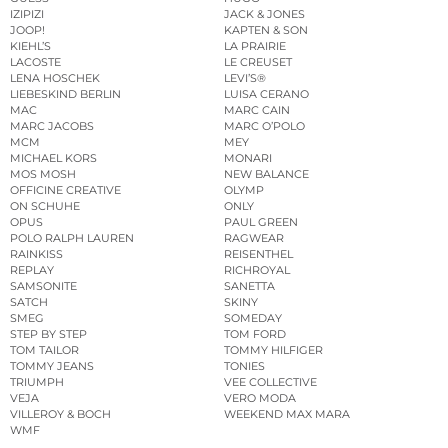
IZIPIZI
JACK & JONES
JOOP!
KAPTEN & SON
KIEHL’S
LA PRAIRIE
LACOSTE
LE CREUSET
LENA HOSCHEK
LEVI’S®
LIEBESKIND BERLIN
LUISA CERANO
MAC
MARC CAIN
MARC JACOBS
MARC O’POLO
MCM
MEY
MICHAEL KORS
MONARI
MOS MOSH
NEW BALANCE
OFFICINE CREATIVE
OLYMP
ON SCHUHE
ONLY
OPUS
PAUL GREEN
POLO RALPH LAUREN
RAGWEAR
RAINKISS
REISENTHEL
REPLAY
RICHROYAL
SAMSONITE
SANETTA
SATCH
SKINY
SMEG
SOMEDAY
STEP BY STEP
TOM FORD
TOM TAILOR
TOMMY HILFIGER
TOMMY JEANS
TONIES
TRIUMPH
VEE COLLECTIVE
VEJA
VERO MODA
VILLEROY & BOCH
WEEKEND MAX MARA
WMF