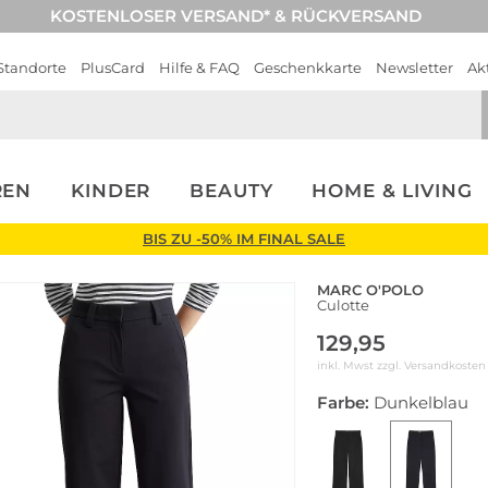
KOSTENLOSER VERSAND* & RÜCKVERSAND
Standorte
PlusCard
Hilfe & FAQ
Geschenkkarte
Newsletter
Ak
REN
KINDER
BEAUTY
HOME & LIVING
BIS ZU -50% IM FINAL SALE
MARC O'POLO
Culotte
129,95
inkl. Mwst zzgl.
Versandkosten
Farbe:
Dunkelblau