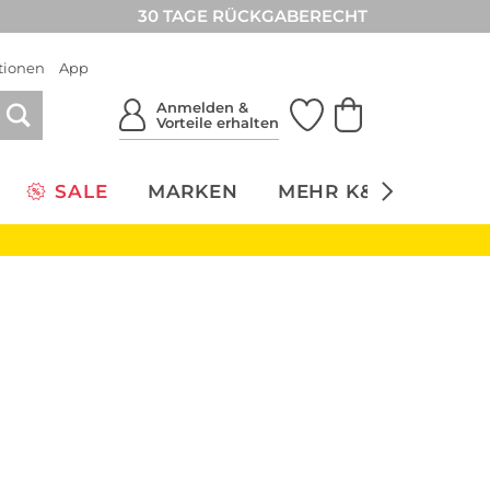
30 TAGE RÜCKGABERECHT
tionen
App
Anmelden &
Vorteile erhalten
SALE
MARKEN
MEHR K&Ö
NACH