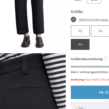
Größe:
Welche Größe passt
32
34
44
Größenbeurteilung:
?
klein / schmal geschnitten
Achtung:
Nur noch 2 Stück
IN 