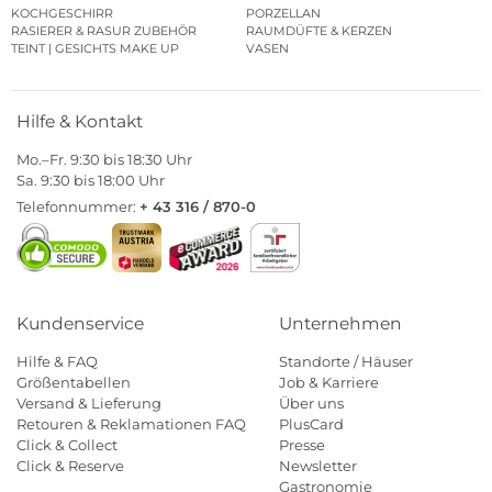
KOCHGESCHIRR
PORZELLAN
RASIERER & RASUR ZUBEHÖR
RAUMDÜFTE & KERZEN
TEINT | GESICHTS MAKE UP
VASEN
Hilfe & Kontakt
Mo.–Fr. 9:30 bis 18:30 Uhr
Sa. 9:30 bis 18:00 Uhr
Telefonnummer:
+ 43 316 / 870-0
Kundenservice
Unternehmen
Hilfe & FAQ
Standorte / Häuser
Größentabellen
Job & Karriere
Versand & Lieferung
Über uns
Retouren & Reklamationen FAQ
PlusCard
Click & Collect
Presse
Click & Reserve
Newsletter
Gastronomie