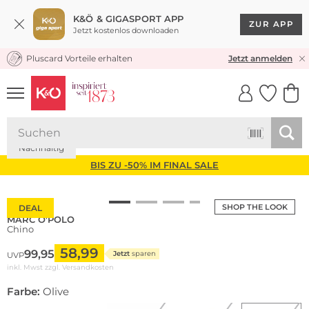
K&Ö & GIGASPORT APP
ZUR APP
Jetzt kostenlos downloaden
Pluscard Vorteile erhalten
KOSTENLOSER VERSAND* & RÜCKVERSAND
Jetzt anmelden
UNSERE APP
CLICK &
CLICK &
COLLECT
RESERVE
Nachhaltig
BIS ZU -50% IM FINAL SALE
SHOP THE LOOK
DEAL
MARC O'POLO
Chino
58,99
99,95
Jetzt
sparen
UVP
inkl. Mwst zzgl.
Versandkosten
Farbe:
Olive