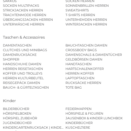
SAKKOS
SOCKEN HERREN
SOCKEN MULTIPACKS
SONNENBRILLEN HERREN
STRICKJACKEN HERREN
SWEATSHIRTS
TRACHTENMODE HERREN
T-SHIRTS HERREN
ÜBERGANGSJACKEN HERREN
UNTERHEMDEN HERREN
UNTERWÄSCHE HERREN
WINTERJACKEN HERREN
Taschen & Accessoires
DAMENTASCHEN
BAUCHTASCHEN DAMEN
CLUTCHES UND MINIBAGS
CROSSBODY BAGS
DAMENRUCKSÄCKE
DAMENSCHALS & DAMENTÜCHER
SHOPPER
GELDBÖRSEN DAMEN
HANDSCHUHE DAMEN
HANDTASCHEN
HERREN REISETASCHEN
HARTSCHALENKOFFER
KOFFER UND TROLLEYS
HERREN KOFFER
HERREN KULTURBEUTEL
LAPTOPTASCHEN
REISEGEPÄCK DAMEN
RUCKSÄCKE HERREN
BAUCH- & GÜRTELTASCHEN
TOTE BAG
Kinder
BILDERBÜCHER
FEDERMAPPEN
HÖRSPIELBOXEN
HÖRSPIELE & FIGUREN
HÖRSPIEL ZUBEHÖR
JAUSENBOX & KINDER LUNCHBOX
JUGENDBÜCHER
KINDERBÜCHER
KINDERGARTENRUCKSACK | KINDERGARTENBEUTEL
KUSCHELTIERE