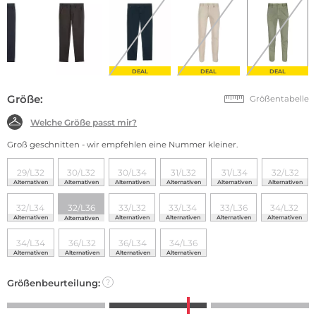
DEAL
DEAL
DEAL
Größe:
Größentabelle
Welche Größe passt mir?
Groß geschnitten - wir empfehlen eine Nummer kleiner.
29/L32
30/L32
30/L34
31/L32
31/L34
32/L32
Alternativen
Alternativen
Alternativen
Alternativen
Alternativen
Alternativen
32/L34
32/L36
33/L32
33/L34
33/L36
34/L32
Alternativen
Alternativen
Alternativen
Alternativen
Alternativen
Alternativen
34/L34
36/L32
36/L34
34/L36
Alternativen
Alternativen
Alternativen
Alternativen
Größenbeurteilung:
?