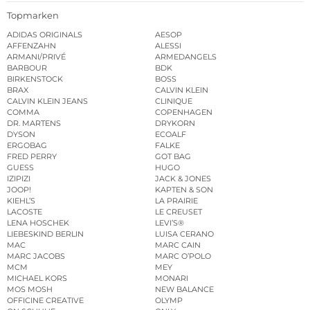
Topmarken
ADIDAS ORIGINALS
AESOP
AFFENZAHN
ALESSI
ARMANI/PRIVÉ
ARMEDANGELS
BARBOUR
BDK
BIRKENSTOCK
BOSS
BRAX
CALVIN KLEIN
CALVIN KLEIN JEANS
CLINIQUE
COMMA
COPENHAGEN
DR. MARTENS
DRYKORN
DYSON
ECOALF
ERGOBAG
FALKE
FRED PERRY
GOT BAG
GUESS
HUGO
IZIPIZI
JACK & JONES
JOOP!
KAPTEN & SON
KIEHL’S
LA PRAIRIE
LACOSTE
LE CREUSET
LENA HOSCHEK
LEVI’S®
LIEBESKIND BERLIN
LUISA CERANO
MAC
MARC CAIN
MARC JACOBS
MARC O’POLO
MCM
MEY
MICHAEL KORS
MONARI
MOS MOSH
NEW BALANCE
OFFICINE CREATIVE
OLYMP