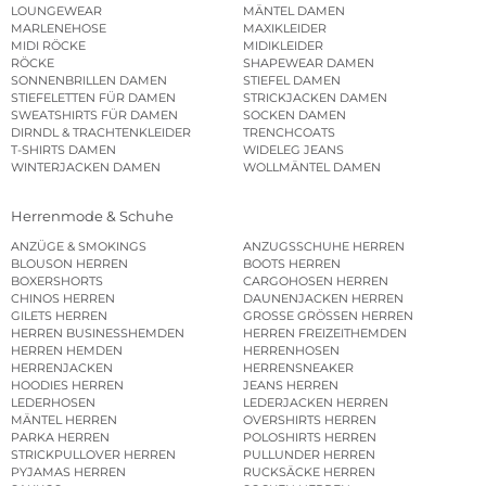
LOUNGEWEAR
MÄNTEL DAMEN
MARLENEHOSE
MAXIKLEIDER
MIDI RÖCKE
MIDIKLEIDER
RÖCKE
SHAPEWEAR DAMEN
SONNENBRILLEN DAMEN
STIEFEL DAMEN
STIEFELETTEN FÜR DAMEN
STRICKJACKEN DAMEN
SWEATSHIRTS FÜR DAMEN
SOCKEN DAMEN
DIRNDL & TRACHTENKLEIDER
TRENCHCOATS
T-SHIRTS DAMEN
WIDELEG JEANS
WINTERJACKEN DAMEN
WOLLMÄNTEL DAMEN
Herrenmode & Schuhe
ANZÜGE & SMOKINGS
ANZUGSSCHUHE HERREN
BLOUSON HERREN
BOOTS HERREN
BOXERSHORTS
CARGOHOSEN HERREN
CHINOS HERREN
DAUNENJACKEN HERREN
GILETS HERREN
GROSSE GRÖSSEN HERREN
HERREN BUSINESSHEMDEN
HERREN FREIZEITHEMDEN
HERREN HEMDEN
HERRENHOSEN
HERRENJACKEN
HERRENSNEAKER
HOODIES HERREN
JEANS HERREN
LEDERHOSEN
LEDERJACKEN HERREN
MÄNTEL HERREN
OVERSHIRTS HERREN
PARKA HERREN
POLOSHIRTS HERREN
STRICKPULLOVER HERREN
PULLUNDER HERREN
PYJAMAS HERREN
RUCKSÄCKE HERREN