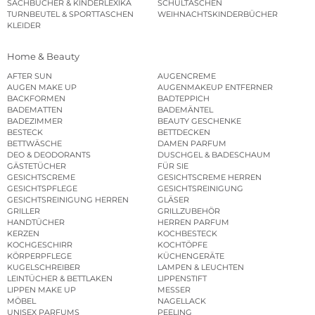
SACHBÜCHER & KINDERLEXIKA
SCHULTASCHEN
TURNBEUTEL & SPORTTASCHEN
WEIHNACHTSKINDERBÜCHER
KLEIDER
Home & Beauty
AFTER SUN
AUGENCREME
AUGEN MAKE UP
AUGENMAKEUP ENTFERNER
BACKFORMEN
BADTEPPICH
BADEMATTEN
BADEMÄNTEL
BADEZIMMER
BEAUTY GESCHENKE
BESTECK
BETTDECKEN
BETTWÄSCHE
DAMEN PARFUM
DEO & DEODORANTS
DUSCHGEL & BADESCHAUM
GÄSTETÜCHER
FÜR SIE
GESICHTSCREME
GESICHTSCREME HERREN
GESICHTSPFLEGE
GESICHTSREINIGUNG
GESICHTSREINIGUNG HERREN
GLÄSER
GRILLER
GRILLZUBEHÖR
HANDTÜCHER
HERREN PARFUM
KERZEN
KOCHBESTECK
KOCHGESCHIRR
KOCHTÖPFE
KÖRPERPFLEGE
KÜCHENGERÄTE
KUGELSCHREIBER
LAMPEN & LEUCHTEN
LEINTÜCHER & BETTLAKEN
LIPPENSTIFT
LIPPEN MAKE UP
MESSER
MÖBEL
NAGELLACK
UNISEX PARFUMS
PEELING