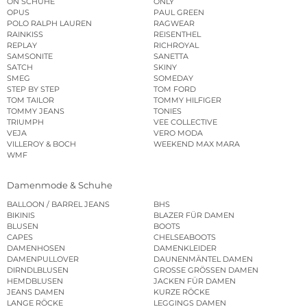
ON SCHUHE
ONLY
OPUS
PAUL GREEN
POLO RALPH LAUREN
RAGWEAR
RAINKISS
REISENTHEL
REPLAY
RICHROYAL
SAMSONITE
SANETTA
SATCH
SKINY
SMEG
SOMEDAY
STEP BY STEP
TOM FORD
TOM TAILOR
TOMMY HILFIGER
TOMMY JEANS
TONIES
TRIUMPH
VEE COLLECTIVE
VEJA
VERO MODA
VILLEROY & BOCH
WEEKEND MAX MARA
WMF
Damenmode & Schuhe
BALLOON / BARREL JEANS
BHS
BIKINIS
BLAZER FÜR DAMEN
BLUSEN
BOOTS
CAPES
CHELSEABOOTS
DAMENHOSEN
DAMENKLEIDER
DAMENPULLOVER
DAUNENMÄNTEL DAMEN
DIRNDLBLUSEN
GROSSE GRÖSSEN DAMEN
HEMDBLUSEN
JACKEN FÜR DAMEN
JEANS DAMEN
KURZE RÖCKE
LANGE RÖCKE
LEGGINGS DAMEN