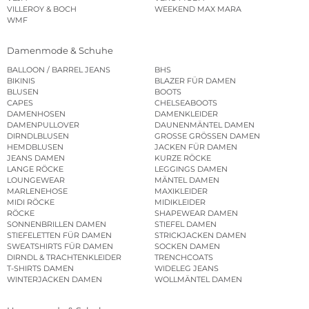
VILLEROY & BOCH
WEEKEND MAX MARA
WMF
Damenmode & Schuhe
BALLOON / BARREL JEANS
BHS
BIKINIS
BLAZER FÜR DAMEN
BLUSEN
BOOTS
CAPES
CHELSEABOOTS
DAMENHOSEN
DAMENKLEIDER
DAMENPULLOVER
DAUNENMÄNTEL DAMEN
DIRNDLBLUSEN
GROSSE GRÖSSEN DAMEN
HEMDBLUSEN
JACKEN FÜR DAMEN
JEANS DAMEN
KURZE RÖCKE
LANGE RÖCKE
LEGGINGS DAMEN
LOUNGEWEAR
MÄNTEL DAMEN
MARLENEHOSE
MAXIKLEIDER
MIDI RÖCKE
MIDIKLEIDER
RÖCKE
SHAPEWEAR DAMEN
SONNENBRILLEN DAMEN
STIEFEL DAMEN
STIEFELETTEN FÜR DAMEN
STRICKJACKEN DAMEN
SWEATSHIRTS FÜR DAMEN
SOCKEN DAMEN
DIRNDL & TRACHTENKLEIDER
TRENCHCOATS
T-SHIRTS DAMEN
WIDELEG JEANS
WINTERJACKEN DAMEN
WOLLMÄNTEL DAMEN