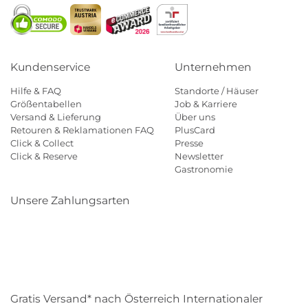
Kundenservice
Unternehmen
Hilfe & FAQ
Standorte / Häuser
Größentabellen
Job & Karriere
Versand & Lieferung
Über uns
Retouren & Reklamationen FAQ
PlusCard
Click & Collect
Presse
Click & Reserve
Newsletter
Gastronomie
Unsere Zahlungsarten
Klarna
Paypal
Mastercard
Visa
Diners
Eps
Shop
Applepay
Amazon
Gratis Versand* nach Österreich Internationaler