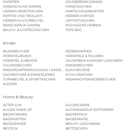
SHOPPER
GELDBÖRSEN DAMEN
HANDSCHUHE DAMEN
HANDTASCHEN
HERREN REISETASCHEN
HARTSCHALENKOFFER
KOFFER UND TROLLEYS
HERREN KOFFER
HERREN KULTURBEUTEL
LAPTOPTASCHEN
REISEGEPÄCK DAMEN
RUCKSÄCKE HERREN
BAUCH- & GÜRTELTASCHEN
TOTE BAG
Kinder
BILDERBÜCHER
FEDERMAPPEN
HÖRSPIELBOXEN
HÖRSPIELE & FIGUREN
HÖRSPIEL ZUBEHÖR
JAUSENBOX & KINDER LUNCHBOX
JUGENDBÜCHER
KINDERBÜCHER
KINDERGARTENRUCKSACK | KINDERGARTENBEUTEL
KUSCHELTIERE
SACHBÜCHER & KINDERLEXIKA
SCHULTASCHEN
TURNBEUTEL & SPORTTASCHEN
WEIHNACHTSKINDERBÜCHER
KLEIDER
Home & Beauty
AFTER SUN
AUGENCREME
AUGEN MAKE UP
AUGENMAKEUP ENTFERNER
BACKFORMEN
BADTEPPICH
BADEMATTEN
BADEMÄNTEL
BADEZIMMER
BEAUTY GESCHENKE
BESTECK
BETTDECKEN