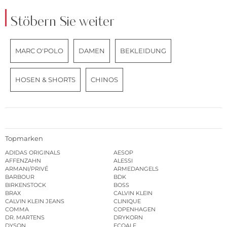
Stöbern Sie weiter
MARC O'POLO
DAMEN
BEKLEIDUNG
HOSEN & SHORTS
CHINOS
Topmarken
ADIDAS ORIGINALS
AESOP
AFFENZAHN
ALESSI
ARMANI/PRIVÉ
ARMEDANGELS
BARBOUR
BDK
BIRKENSTOCK
BOSS
BRAX
CALVIN KLEIN
CALVIN KLEIN JEANS
CLINIQUE
COMMA
COPENHAGEN
DR. MARTENS
DRYKORN
DYSON
ECOALF