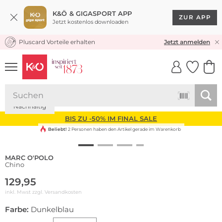
K&Ö & GIGASPORT APP
ZUR APP
Jetzt kostenlos downloaden
Pluscard Vorteile erhalten
KOSTENLOSER VERSAND* & RÜCKVERSAND
Jetzt anmelden
UNSERE APP
CLICK &
CLICK &
COLLECT
RESERVE
Nachhaltig
BIS ZU -50% IM FINAL SALE
Beliebt!
2 Personen haben den Artikel gerade im Warenkorb
MARC O'POLO
Chino
129,95
inkl. Mwst zzgl.
Versandkosten
Farbe:
Dunkelblau