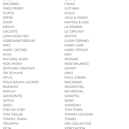
ERGOBAG
FALKE
FRED PERRY
GOT BAG
GUESS
HUGO
IZIPIZI
JACK & JONES
JOOP!
KAPTEN & SON
KIEHL’S
LA PRAIRIE
LACOSTE
LE CREUSET
LENA HOSCHEK
LEVI’S®
LIEBESKIND BERLIN
LUISA CERANO
MAC
MARC CAIN
MARC JACOBS
MARC O’POLO
MCM
MEY
MICHAEL KORS
MONARI
MOS MOSH
NEW BALANCE
OFFICINE CREATIVE
OLYMP
ON SCHUHE
ONLY
OPUS
PAUL GREEN
POLO RALPH LAUREN
RAGWEAR
RAINKISS
REISENTHEL
REPLAY
RICHROYAL
SAMSONITE
SANETTA
SATCH
SKINY
SMEG
SOMEDAY
STEP BY STEP
TOM FORD
TOM TAILOR
TOMMY HILFIGER
TOMMY JEANS
TONIES
TRIUMPH
VEE COLLECTIVE
VEJA
VERO MODA