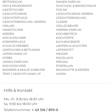
BETTWÄSCHE
DAMEN PARFUM
DEO & DEODORANTS
DUSCHGEL & BADESCHAUM
GÄSTETÜCHER
FÜR SIE
GESICHTSCREME
GESICHTSCREME HERREN
GESICHTSPFLEGE
GESICHTSREINIGUNG
GESICHTSREINIGUNG HERREN
GLÄSER
GRILLER
GRILLZUBEHÖR
HANDTÜCHER
HERREN PARFUM
KERZEN
KOCHBESTECK
KOCHGESCHIRR
KOCHTÖPFE
KÖRPERPFLEGE
KÜCHENGERÄTE
KUGELSCHREIBER
LAMPEN & LEUCHTEN
LEINTÜCHER & BETTLAKEN
LIPPENSTIFT
LIPPEN MAKE UP
MESSER
MÖBEL
NAGELLACK
UNISEX PARFUMS
PEELING
KOCHGESCHIRR
PORZELLAN
RASIERER & RASUR ZUBEHÖR
RAUMDÜFTE & KERZEN
TEINT | GESICHTS MAKE UP
VASEN
Hilfe & Kontakt
Mo.–Fr. 9:30 bis 18:30 Uhr
Sa. 9:30 bis 18:00 Uhr
Telefonnummer:
+ 43 316 / 870-0