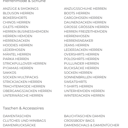
Herrenmode & Schuhe
ANZÜGE & SMOKINGS
ANZUGSSCHUHE HERREN
BLOUSON HERREN
BOOTS HERREN
BOXERSHORTS
CARGOHOSEN HERREN
CHINOS HERREN
DAUNENJACKEN HERREN
GILETS HERREN
GROSSE GRÖSSEN HERREN
HERREN BUSINESSHEMDEN
HERREN FREIZEITHEMDEN
HERREN HEMDEN
HERRENHOSEN
HERRENJACKEN
HERRENSNEAKER
HOODIES HERREN
JEANS HERREN
LEDERHOSEN
LEDERJACKEN HERREN
MÄNTEL HERREN
OVERSHIRTS HERREN
PARKA HERREN
POLOSHIRTS HERREN
STRICKPULLOVER HERREN
PULLUNDER HERREN
PYJAMAS HERREN
RUCKSÄCKE HERREN
SAKKOS
SOCKEN HERREN
SOCKEN MULTIPACKS
SONNENBRILLEN HERREN
STRICKJACKEN HERREN
SWEATSHIRTS
TRACHTENMODE HERREN
T-SHIRTS HERREN
ÜBERGANGSJACKEN HERREN
UNTERHEMDEN HERREN
UNTERWÄSCHE HERREN
WINTERJACKEN HERREN
Taschen & Accessoires
DAMENTASCHEN
BAUCHTASCHEN DAMEN
CLUTCHES UND MINIBAGS
CROSSBODY BAGS
DAMENRUCKSÄCKE
DAMENSCHALS & DAMENTÜCHER