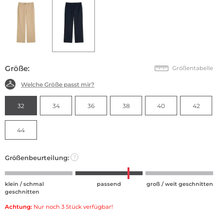
Größe:
Größentabelle
Welche Größe passt mir?
32
34
36
38
40
42
44
Größenbeurteilung:
?
klein / schmal
passend
groß / weit geschnitten
geschnitten
Achtung:
Nur noch 3 Stück verfügbar!