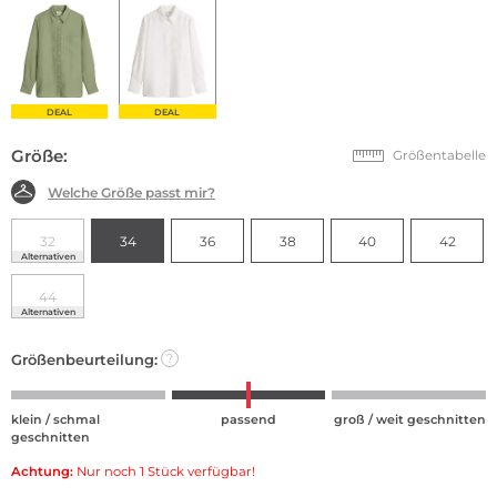
DEAL
DEAL
Größe:
Größentabelle
Welche Größe passt mir?
32
34
36
38
40
42
Alternativen
44
Alternativen
Größenbeurteilung:
?
klein / schmal
passend
groß / weit geschnitten
geschnitten
Achtung:
Nur noch 1 Stück verfügbar!