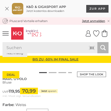
K&Ö & GIGASPORT APP
ZUR APP
Jetzt kostenlos downloaden
Pluscard Vorteile erhalten
KOSTENLOSER VERSAND* & RÜCKVERSAND
Jetzt anmelden
UNSERE APP
CLICK &
CLICK &
COLLECT
RESERVE
Nachhaltig
BIS ZU -50% IM FINAL SALE
SHOP THE LOOK
DEAL
MARC O'POLO
Bluse
70,99
119,95
Jetzt
sparen
UVP
inkl. Mwst zzgl.
Versandkosten
Farbe:
Weiss