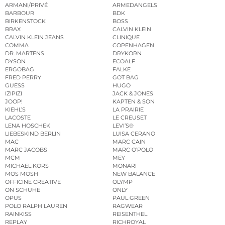
ARMANI/PRIVÉ
ARMEDANGELS
BARBOUR
BDK
BIRKENSTOCK
BOSS
BRAX
CALVIN KLEIN
CALVIN KLEIN JEANS
CLINIQUE
COMMA
COPENHAGEN
DR. MARTENS
DRYKORN
DYSON
ECOALF
ERGOBAG
FALKE
FRED PERRY
GOT BAG
GUESS
HUGO
IZIPIZI
JACK & JONES
JOOP!
KAPTEN & SON
KIEHL’S
LA PRAIRIE
LACOSTE
LE CREUSET
LENA HOSCHEK
LEVI’S®
LIEBESKIND BERLIN
LUISA CERANO
MAC
MARC CAIN
MARC JACOBS
MARC O’POLO
MCM
MEY
MICHAEL KORS
MONARI
MOS MOSH
NEW BALANCE
OFFICINE CREATIVE
OLYMP
ON SCHUHE
ONLY
OPUS
PAUL GREEN
POLO RALPH LAUREN
RAGWEAR
RAINKISS
REISENTHEL
REPLAY
RICHROYAL