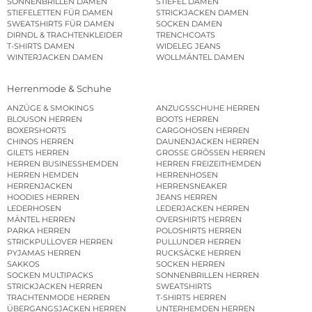
SONNENBRILLEN DAMEN
STIEFEL DAMEN
STIEFELETTEN FÜR DAMEN
STRICKJACKEN DAMEN
SWEATSHIRTS FÜR DAMEN
SOCKEN DAMEN
DIRNDL & TRACHTENKLEIDER
TRENCHCOATS
T-SHIRTS DAMEN
WIDELEG JEANS
WINTERJACKEN DAMEN
WOLLMÄNTEL DAMEN
Herrenmode & Schuhe
ANZÜGE & SMOKINGS
ANZUGSSCHUHE HERREN
BLOUSON HERREN
BOOTS HERREN
BOXERSHORTS
CARGOHOSEN HERREN
CHINOS HERREN
DAUNENJACKEN HERREN
GILETS HERREN
GROSSE GRÖSSEN HERREN
HERREN BUSINESSHEMDEN
HERREN FREIZEITHEMDEN
HERREN HEMDEN
HERRENHOSEN
HERRENJACKEN
HERRENSNEAKER
HOODIES HERREN
JEANS HERREN
LEDERHOSEN
LEDERJACKEN HERREN
MÄNTEL HERREN
OVERSHIRTS HERREN
PARKA HERREN
POLOSHIRTS HERREN
STRICKPULLOVER HERREN
PULLUNDER HERREN
PYJAMAS HERREN
RUCKSÄCKE HERREN
SAKKOS
SOCKEN HERREN
SOCKEN MULTIPACKS
SONNENBRILLEN HERREN
STRICKJACKEN HERREN
SWEATSHIRTS
TRACHTENMODE HERREN
T-SHIRTS HERREN
ÜBERGANGSJACKEN HERREN
UNTERHEMDEN HERREN