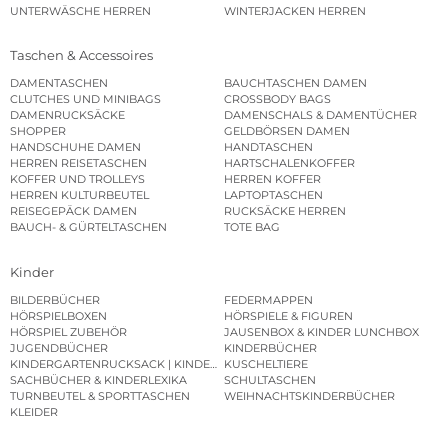
UNTERWÄSCHE HERREN
WINTERJACKEN HERREN
Taschen & Accessoires
DAMENTASCHEN
BAUCHTASCHEN DAMEN
CLUTCHES UND MINIBAGS
CROSSBODY BAGS
DAMENRUCKSÄCKE
DAMENSCHALS & DAMENTÜCHER
SHOPPER
GELDBÖRSEN DAMEN
HANDSCHUHE DAMEN
HANDTASCHEN
HERREN REISETASCHEN
HARTSCHALENKOFFER
KOFFER UND TROLLEYS
HERREN KOFFER
HERREN KULTURBEUTEL
LAPTOPTASCHEN
REISEGEPÄCK DAMEN
RUCKSÄCKE HERREN
BAUCH- & GÜRTELTASCHEN
TOTE BAG
Kinder
BILDERBÜCHER
FEDERMAPPEN
HÖRSPIELBOXEN
HÖRSPIELE & FIGUREN
HÖRSPIEL ZUBEHÖR
JAUSENBOX & KINDER LUNCHBOX
JUGENDBÜCHER
KINDERBÜCHER
KINDERGARTENRUCKSACK | KINDERGARTENBEUTEL
KUSCHELTIERE
SACHBÜCHER & KINDERLEXIKA
SCHULTASCHEN
TURNBEUTEL & SPORTTASCHEN
WEIHNACHTSKINDERBÜCHER
KLEIDER