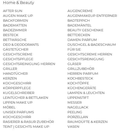
Home & Beauty
AFTER SUN
AUGENCREME
AUGEN MAKE UP
AUGENMAKEUP ENTFERNER
BACKFORMEN
BADTEPPICH
BADEMATTEN
BADEMÄNTEL
BADEZIMMER
BEAUTY GESCHENKE
BESTECK
BETTDECKEN
BETTWÄSCHE
DAMEN PARFUM
DEO & DEODORANTS
DUSCHGEL & BADESCHAUM
GÄSTETÜCHER
FÜR SIE
GESICHTSCREME
GESICHTSCREME HERREN
GESICHTSPFLEGE
GESICHTSREINIGUNG
GESICHTSREINIGUNG HERREN
GLÄSER
GRILLER
GRILLZUBEHÖR
HANDTÜCHER
HERREN PARFUM
KERZEN
KOCHBESTECK
KOCHGESCHIRR
KOCHTÖPFE
KÖRPERPFLEGE
KÜCHENGERÄTE
KUGELSCHREIBER
LAMPEN & LEUCHTEN
LEINTÜCHER & BETTLAKEN
LIPPENSTIFT
LIPPEN MAKE UP
MESSER
MÖBEL
NAGELLACK
UNISEX PARFUMS
PEELING
KOCHGESCHIRR
PORZELLAN
RASIERER & RASUR ZUBEHÖR
RAUMDÜFTE & KERZEN
TEINT | GESICHTS MAKE UP
VASEN