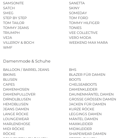
SAMSONITE
SANETTA
SATCH
SKINY
SMEG
SOMEDAY
STEP BY STEP
TOM FORD
TOM TAILOR
TOMMY HILFIGER
TOMMY JEANS
TONIES
TRIUMPH
VEE COLLECTIVE
VEJA
VERO MODA
VILLEROY & BOCH
WEEKEND MAX MARA
WMF
Damenmode & Schuhe
BALLOON / BARREL JEANS
BHS
BIKINIS
BLAZER FÜR DAMEN
BLUSEN
BOOTS
CAPES
CHELSEABOOTS
DAMENHOSEN
DAMENKLEIDER
DAMENPULLOVER
DAUNENMÄNTEL DAMEN
DIRNDLBLUSEN
GROSSE GRÖSSEN DAMEN
HEMDBLUSEN
JACKEN FÜR DAMEN
JEANS DAMEN
KURZE RÖCKE
LANGE RÖCKE
LEGGINGS DAMEN
LOUNGEWEAR
MÄNTEL DAMEN
MARLENEHOSE
MAXIKLEIDER
MIDI RÖCKE
MIDIKLEIDER
RÖCKE
SHAPEWEAR DAMEN