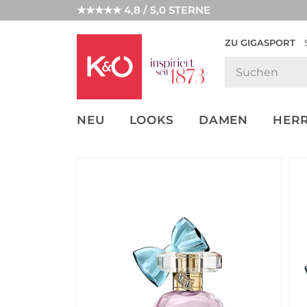
★★★★★ 4,8 / 5,0 STERNE
ZU GIGASPORT
FASHION-
UNSERE APP
CLICK &
CLICK &
TRENDS
COLLECT
RESERVE
NEU
LOOKS
DAMEN
HER