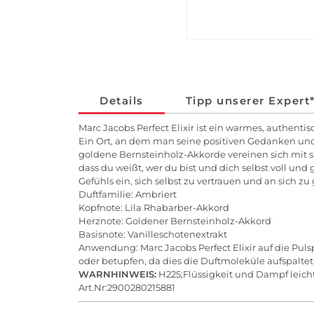
Details
Tipp unserer Expert
Marc Jacobs Perfect Elixir ist ein warmes, authenti
Ein Ort, an dem man seine positiven Gedanken und E
goldene Bernsteinholz-Akkorde vereinen sich mit s
dass du weißt, wer du bist und dich selbst voll und
Gefühls ein, sich selbst zu vertrauen und an sich zu
Duftfamilie: Ambriert
Kopfnote: Lila Rhabarber-Akkord
Herznote: Goldener Bernsteinholz-Akkord
Basisnote: Vanilleschotenextrakt
Anwendung: Marc Jacobs Perfect Elixir auf die Pul
oder betupfen, da dies die Duftmoleküle aufspaltet,
WARNHINWEIS:
H225;Flüssigkeit und Dampf leic
Art.Nr:2900280215881