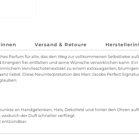
*innen
Versand & Retoure
Herstelleri
sches Parfum für alle, das den Weg zur vollkommenen Selbstliebe aufze
nergien frei entfalten und seine Wünsche verwirklichen kann. Ein kö
innlichem Vanilleschotenextrakt zu einem extravaganten, blumigen D
 ganz liebst. Diese Neuinterpretation des Marc Jacobs Perfect Signatu
 glauben.
spunkte an Handgelenken, Hals, Dekolleté und hinter den Ohren auf
 wodurch der Duft schneller verfliegt.
ht entzündbar.