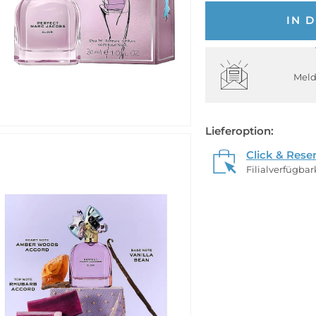
IN 
Meld
Lieferoption:
Click & Rese
Filialverfügba