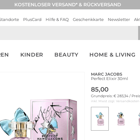
KOSTENLOSER VERSAND* & RÜCKVERSAND
Standorte
PlusCard
Hilfe & FAQ
Geschenkkarte
Newsletter
Ak
REN
KINDER
BEAUTY
HOME & LIVING
MARC JACOBS
Perfect Elixir 30ml
85,00
Grundpreis: € 283,34 / Prei
inkl. Mwst zzgl.
Versandkosten