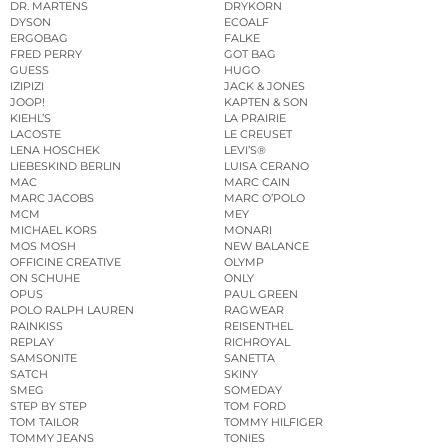
DR. MARTENS
DRYKORN
DYSON
ECOALF
ERGOBAG
FALKE
FRED PERRY
GOT BAG
GUESS
HUGO
IZIPIZI
JACK & JONES
JOOP!
KAPTEN & SON
KIEHL’S
LA PRAIRIE
LACOSTE
LE CREUSET
LENA HOSCHEK
LEVI’S®
LIEBESKIND BERLIN
LUISA CERANO
MAC
MARC CAIN
MARC JACOBS
MARC O’POLO
MCM
MEY
MICHAEL KORS
MONARI
MOS MOSH
NEW BALANCE
OFFICINE CREATIVE
OLYMP
ON SCHUHE
ONLY
OPUS
PAUL GREEN
POLO RALPH LAUREN
RAGWEAR
RAINKISS
REISENTHEL
REPLAY
RICHROYAL
SAMSONITE
SANETTA
SATCH
SKINY
SMEG
SOMEDAY
STEP BY STEP
TOM FORD
TOM TAILOR
TOMMY HILFIGER
TOMMY JEANS
TONIES