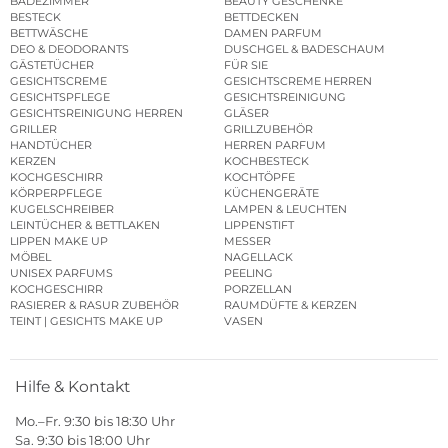
BADEZIMMER
BEAUTY GESCHENKE
BESTECK
BETTDECKEN
BETTWÄSCHE
DAMEN PARFUM
DEO & DEODORANTS
DUSCHGEL & BADESCHAUM
GÄSTETÜCHER
FÜR SIE
GESICHTSCREME
GESICHTSCREME HERREN
GESICHTSPFLEGE
GESICHTSREINIGUNG
GESICHTSREINIGUNG HERREN
GLÄSER
GRILLER
GRILLZUBEHÖR
HANDTÜCHER
HERREN PARFUM
KERZEN
KOCHBESTECK
KOCHGESCHIRR
KOCHTÖPFE
KÖRPERPFLEGE
KÜCHENGERÄTE
KUGELSCHREIBER
LAMPEN & LEUCHTEN
LEINTÜCHER & BETTLAKEN
LIPPENSTIFT
LIPPEN MAKE UP
MESSER
MÖBEL
NAGELLACK
UNISEX PARFUMS
PEELING
KOCHGESCHIRR
PORZELLAN
RASIERER & RASUR ZUBEHÖR
RAUMDÜFTE & KERZEN
TEINT | GESICHTS MAKE UP
VASEN
Hilfe & Kontakt
Mo.–Fr. 9:30 bis 18:30 Uhr
Sa. 9:30 bis 18:00 Uhr