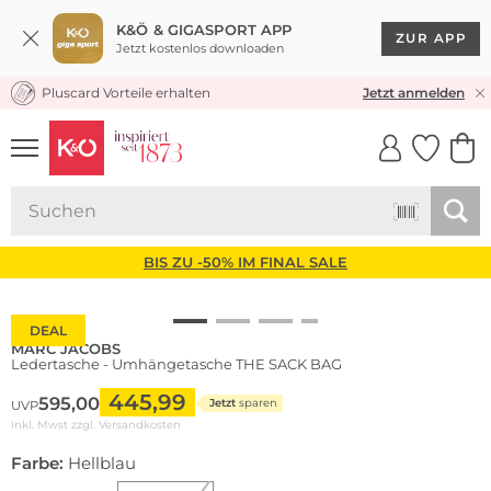
K&Ö & GIGASPORT APP
ZUR APP
Jetzt kostenlos downloaden
Pluscard Vorteile erhalten
KOSTENLOSER VERSAND* & RÜCKVERSAND
Jetzt anmelden
UNSERE APP
CLICK &
CLICK &
COLLECT
RESERVE
BIS ZU -50% IM FINAL SALE
DEAL
MARC JACOBS
Ledertasche - Umhängetasche THE SACK BAG
445,99
595,00
Jetzt
sparen
UVP
inkl. Mwst zzgl.
Versandkosten
Farbe:
Hellblau