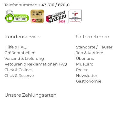
Telefonnummer:
+ 43 316 / 870-0
Kundenservice
Unternehmen
Hilfe & FAQ
Standorte / Häuser
Größentabellen
Job & Karriere
Versand & Lieferung
Über uns
Retouren & Reklamationen FAQ
PlusCard
Click & Collect
Presse
Click & Reserve
Newsletter
Gastronomie
Unsere Zahlungsarten
Klarna
Paypal
Mastercard
Visa
Diners
Eps
Shop
Applepay
Amazon