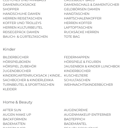
DAMENRUCKSÄCKE
DAMENSCHALS & DAMENTÜCHER
SHOPPER
GELDBÖRSEN DAMEN
HANDSCHUHE DAMEN
HANDTASCHEN
HERREN REISETASCHEN
HARTSCHALENKOFFER
KOFFER UND TROLLEYS
HERREN KOFFER
HERREN KULTURBEUTEL
LAPTOPTASCHEN
REISEGEPÄCK DAMEN
RUCKSÄCKE HERREN
BAUCH- & GÜRTELTASCHEN
TOTE BAG
Kinder
BILDERBÜCHER
FEDERMAPPEN
HÖRSPIELBOXEN
HÖRSPIELE & FIGUREN
HÖRSPIEL ZUBEHÖR
JAUSENBOX & KINDER LUNCHBOX
JUGENDBÜCHER
KINDERBÜCHER
KINDERGARTENRUCKSACK | KINDERGARTENBEUTEL
KUSCHELTIERE
SACHBÜCHER & KINDERLEXIKA
SCHULTASCHEN
TURNBEUTEL & SPORTTASCHEN
WEIHNACHTSKINDERBÜCHER
KLEIDER
Home & Beauty
AFTER SUN
AUGENCREME
AUGEN MAKE UP
AUGENMAKEUP ENTFERNER
BACKFORMEN
BADTEPPICH
BADEMATTEN
BADEMÄNTEL