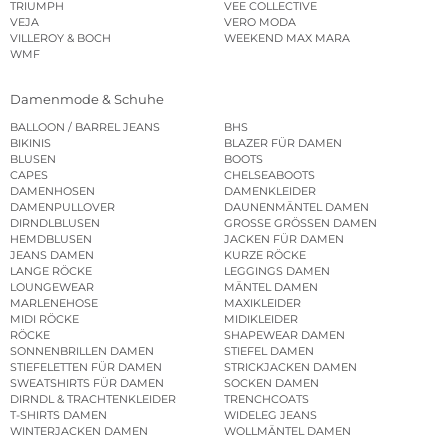
TRIUMPH
VEE COLLECTIVE
VEJA
VERO MODA
VILLEROY & BOCH
WEEKEND MAX MARA
WMF
Damenmode & Schuhe
BALLOON / BARREL JEANS
BHS
BIKINIS
BLAZER FÜR DAMEN
BLUSEN
BOOTS
CAPES
CHELSEABOOTS
DAMENHOSEN
DAMENKLEIDER
DAMENPULLOVER
DAUNENMÄNTEL DAMEN
DIRNDLBLUSEN
GROSSE GRÖSSEN DAMEN
HEMDBLUSEN
JACKEN FÜR DAMEN
JEANS DAMEN
KURZE RÖCKE
LANGE RÖCKE
LEGGINGS DAMEN
LOUNGEWEAR
MÄNTEL DAMEN
MARLENEHOSE
MAXIKLEIDER
MIDI RÖCKE
MIDIKLEIDER
RÖCKE
SHAPEWEAR DAMEN
SONNENBRILLEN DAMEN
STIEFEL DAMEN
STIEFELETTEN FÜR DAMEN
STRICKJACKEN DAMEN
SWEATSHIRTS FÜR DAMEN
SOCKEN DAMEN
DIRNDL & TRACHTENKLEIDER
TRENCHCOATS
T-SHIRTS DAMEN
WIDELEG JEANS
WINTERJACKEN DAMEN
WOLLMÄNTEL DAMEN