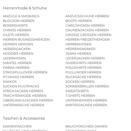
Herrenmode & Schuhe
ANZÜGE & SMOKINGS
ANZUGSSCHUHE HERREN
BLOUSON HERREN
BOOTS HERREN
BOXERSHORTS
CARGOHOSEN HERREN
CHINOS HERREN
DAUNENJACKEN HERREN
GILETS HERREN
GROSSE GRÖSSEN HERREN
HERREN BUSINESSHEMDEN
HERREN FREIZEITHEMDEN
HERREN HEMDEN
HERRENHOSEN
HERRENJACKEN
HERRENSNEAKER
HOODIES HERREN
JEANS HERREN
LEDERHOSEN
LEDERJACKEN HERREN
MÄNTEL HERREN
OVERSHIRTS HERREN
PARKA HERREN
POLOSHIRTS HERREN
STRICKPULLOVER HERREN
PULLUNDER HERREN
PYJAMAS HERREN
RUCKSÄCKE HERREN
SAKKOS
SOCKEN HERREN
SOCKEN MULTIPACKS
SONNENBRILLEN HERREN
STRICKJACKEN HERREN
SWEATSHIRTS
TRACHTENMODE HERREN
T-SHIRTS HERREN
ÜBERGANGSJACKEN HERREN
UNTERHEMDEN HERREN
UNTERWÄSCHE HERREN
WINTERJACKEN HERREN
Taschen & Accessoires
DAMENTASCHEN
BAUCHTASCHEN DAMEN
CLUTCHES UND MINIBAGS
CROSSBODY BAGS