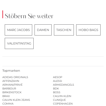
Stöbern Sie weiter
MARC JACOBS
DAMEN
TASCHEN
HOBO BAGS
VALENTINSTAG
Topmarken
ADIDAS ORIGINALS
AESOP
AFFENZAHN
ALESSI
ARMANI/PRIVÉ
ARMEDANGELS
BARBOUR
BDK
BIRKENSTOCK
BOSS
BRAX
CALVIN KLEIN
CALVIN KLEIN JEANS
CLINIQUE
COMMA
COPENHAGEN