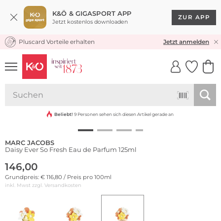
K&Ö & GIGASPORT APP
ZUR APP
Jetzt kostenlos downloaden
Pluscard Vorteile erhalten
KOSTENLOSER VERSAND* & RÜCKVERSAND
Jetzt anmelden
UNSERE APP
CLICK &
CLICK &
COLLECT
RESERVE
Beliebt!
9 Personen sehen sich diesen Artikel gerade an
MARC JACOBS
Daisy Ever So Fresh Eau de Parfum 125ml
146,00
Grundpreis: € 116,80 / Preis pro 100ml
inkl. Mwst zzgl.
Versandkosten