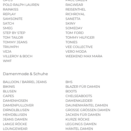
POLO RALPH LAUREN
RAGWEAR
RAINKISS
REISENTHEL
REPLAY
RICHROYAL
SAMSONITE
SANETTA
SATCH
SKINY
SMEG
SOMEDAY
STEP BY STEP
TOM FORD
TOM TAILOR
TOMMY HILFIGER
TOMMY JEANS
TONIES
TRIUMPH
VEE COLLECTIVE
VEJA
VERO MODA
VILLEROY & BOCH
WEEKEND MAX MARA
WMF
Damenmode & Schuhe
BALLOON / BARREL JEANS
BHS
BIKINIS
BLAZER FÜR DAMEN
BLUSEN
BOOTS
CAPES
CHELSEABOOTS
DAMENHOSEN
DAMENKLEIDER
DAMENPULLOVER
DAUNENMÄNTEL DAMEN
DIRNDLBLUSEN
GROSSE GRÖSSEN DAMEN
HEMDBLUSEN
JACKEN FÜR DAMEN
JEANS DAMEN
KURZE RÖCKE
LANGE RÖCKE
LEGGINGS DAMEN
LOUNGEWEAR
MÄNTEL DAMEN