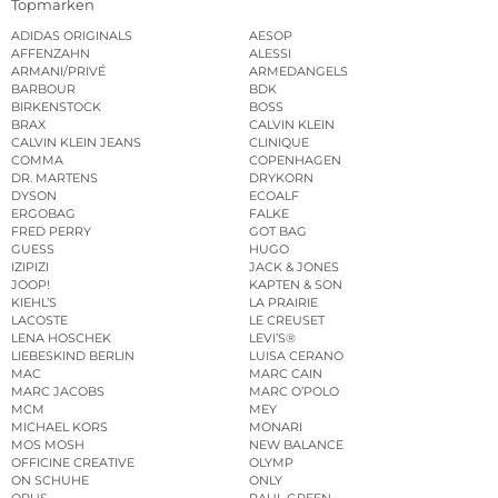
Topmarken
ADIDAS ORIGINALS
AESOP
AFFENZAHN
ALESSI
ARMANI/PRIVÉ
ARMEDANGELS
BARBOUR
BDK
BIRKENSTOCK
BOSS
BRAX
CALVIN KLEIN
CALVIN KLEIN JEANS
CLINIQUE
COMMA
COPENHAGEN
DR. MARTENS
DRYKORN
DYSON
ECOALF
ERGOBAG
FALKE
FRED PERRY
GOT BAG
GUESS
HUGO
IZIPIZI
JACK & JONES
JOOP!
KAPTEN & SON
KIEHL’S
LA PRAIRIE
LACOSTE
LE CREUSET
LENA HOSCHEK
LEVI’S®
LIEBESKIND BERLIN
LUISA CERANO
MAC
MARC CAIN
MARC JACOBS
MARC O’POLO
MCM
MEY
MICHAEL KORS
MONARI
MOS MOSH
NEW BALANCE
OFFICINE CREATIVE
OLYMP
ON SCHUHE
ONLY
OPUS
PAUL GREEN