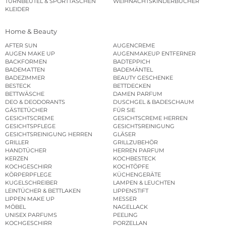
TURNBEUTEL & SPORTTASCHEN
WEIHNACHTSKINDERBÜCHER
KLEIDER
Home & Beauty
AFTER SUN
AUGENCREME
AUGEN MAKE UP
AUGENMAKEUP ENTFERNER
BACKFORMEN
BADTEPPICH
BADEMATTEN
BADEMÄNTEL
BADEZIMMER
BEAUTY GESCHENKE
BESTECK
BETTDECKEN
BETTWÄSCHE
DAMEN PARFUM
DEO & DEODORANTS
DUSCHGEL & BADESCHAUM
GÄSTETÜCHER
FÜR SIE
GESICHTSCREME
GESICHTSCREME HERREN
GESICHTSPFLEGE
GESICHTSREINIGUNG
GESICHTSREINIGUNG HERREN
GLÄSER
GRILLER
GRILLZUBEHÖR
HANDTÜCHER
HERREN PARFUM
KERZEN
KOCHBESTECK
KOCHGESCHIRR
KOCHTÖPFE
KÖRPERPFLEGE
KÜCHENGERÄTE
KUGELSCHREIBER
LAMPEN & LEUCHTEN
LEINTÜCHER & BETTLAKEN
LIPPENSTIFT
LIPPEN MAKE UP
MESSER
MÖBEL
NAGELLACK
UNISEX PARFUMS
PEELING
KOCHGESCHIRR
PORZELLAN