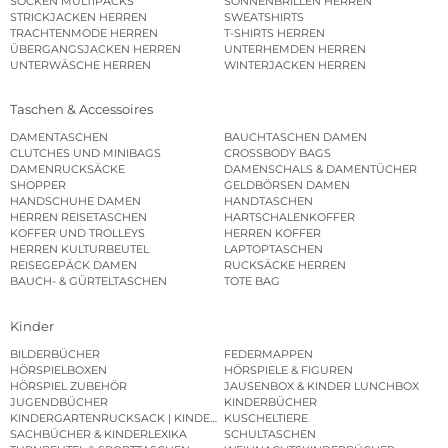
SOCKEN MULTIPACKS
SONNENBRILLEN HERREN
STRICKJACKEN HERREN
SWEATSHIRTS
TRACHTENMODE HERREN
T-SHIRTS HERREN
ÜBERGANGSJACKEN HERREN
UNTERHEMDEN HERREN
UNTERWÄSCHE HERREN
WINTERJACKEN HERREN
Taschen & Accessoires
DAMENTASCHEN
BAUCHTASCHEN DAMEN
CLUTCHES UND MINIBAGS
CROSSBODY BAGS
DAMENRUCKSÄCKE
DAMENSCHALS & DAMENTÜCHER
SHOPPER
GELDBÖRSEN DAMEN
HANDSCHUHE DAMEN
HANDTASCHEN
HERREN REISETASCHEN
HARTSCHALENKOFFER
KOFFER UND TROLLEYS
HERREN KOFFER
HERREN KULTURBEUTEL
LAPTOPTASCHEN
REISEGEPÄCK DAMEN
RUCKSÄCKE HERREN
BAUCH- & GÜRTELTASCHEN
TOTE BAG
Kinder
BILDERBÜCHER
FEDERMAPPEN
HÖRSPIELBOXEN
HÖRSPIELE & FIGUREN
HÖRSPIEL ZUBEHÖR
JAUSENBOX & KINDER LUNCHBOX
JUGENDBÜCHER
KINDERBÜCHER
KINDERGARTENRUCKSACK | KINDERGARTENBEUTEL
KUSCHELTIERE
SACHBÜCHER & KINDERLEXIKA
SCHULTASCHEN