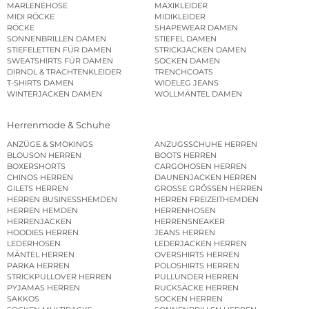
MARLENEHOSE
MAXIKLEIDER
MIDI RÖCKE
MIDIKLEIDER
RÖCKE
SHAPEWEAR DAMEN
SONNENBRILLEN DAMEN
STIEFEL DAMEN
STIEFELETTEN FÜR DAMEN
STRICKJACKEN DAMEN
SWEATSHIRTS FÜR DAMEN
SOCKEN DAMEN
DIRNDL & TRACHTENKLEIDER
TRENCHCOATS
T-SHIRTS DAMEN
WIDELEG JEANS
WINTERJACKEN DAMEN
WOLLMÄNTEL DAMEN
Herrenmode & Schuhe
ANZÜGE & SMOKINGS
ANZUGSSCHUHE HERREN
BLOUSON HERREN
BOOTS HERREN
BOXERSHORTS
CARGOHOSEN HERREN
CHINOS HERREN
DAUNENJACKEN HERREN
GILETS HERREN
GROSSE GRÖSSEN HERREN
HERREN BUSINESSHEMDEN
HERREN FREIZEITHEMDEN
HERREN HEMDEN
HERRENHOSEN
HERRENJACKEN
HERRENSNEAKER
HOODIES HERREN
JEANS HERREN
LEDERHOSEN
LEDERJACKEN HERREN
MÄNTEL HERREN
OVERSHIRTS HERREN
PARKA HERREN
POLOSHIRTS HERREN
STRICKPULLOVER HERREN
PULLUNDER HERREN
PYJAMAS HERREN
RUCKSÄCKE HERREN
SAKKOS
SOCKEN HERREN