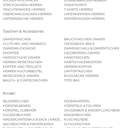
SOCKEN MULTIPACKS
SONNENBRILLEN HERREN
STRICKJACKEN HERREN
SWEATSHIRTS
TRACHTENMODE HERREN
T-SHIRTS HERREN
ÜBERGANGSJACKEN HERREN
UNTERHEMDEN HERREN
UNTERWÄSCHE HERREN
WINTERJACKEN HERREN
Taschen & Accessoires
DAMENTASCHEN
BAUCHTASCHEN DAMEN
CLUTCHES UND MINIBAGS
CROSSBODY BAGS
DAMENRUCKSÄCKE
DAMENSCHALS & DAMENTÜCHER
SHOPPER
GELDBÖRSEN DAMEN
HANDSCHUHE DAMEN
HANDTASCHEN
HERREN REISETASCHEN
HARTSCHALENKOFFER
KOFFER UND TROLLEYS
HERREN KOFFER
HERREN KULTURBEUTEL
LAPTOPTASCHEN
REISEGEPÄCK DAMEN
RUCKSÄCKE HERREN
BAUCH- & GÜRTELTASCHEN
TOTE BAG
Kinder
BILDERBÜCHER
FEDERMAPPEN
HÖRSPIELBOXEN
HÖRSPIELE & FIGUREN
HÖRSPIEL ZUBEHÖR
JAUSENBOX & KINDER LUNCHBOX
JUGENDBÜCHER
KINDERBÜCHER
KINDERGARTENRUCKSACK | KINDERGARTENBEUTEL
KUSCHELTIERE
SACHBÜCHER & KINDERLEXIKA
SCHULTASCHEN