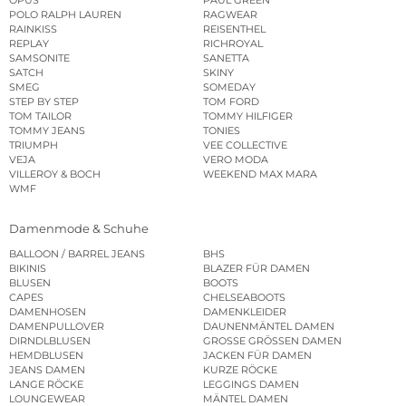
POLO RALPH LAUREN
RAGWEAR
RAINKISS
REISENTHEL
REPLAY
RICHROYAL
SAMSONITE
SANETTA
SATCH
SKINY
SMEG
SOMEDAY
STEP BY STEP
TOM FORD
TOM TAILOR
TOMMY HILFIGER
TOMMY JEANS
TONIES
TRIUMPH
VEE COLLECTIVE
VEJA
VERO MODA
VILLEROY & BOCH
WEEKEND MAX MARA
WMF
Damenmode & Schuhe
BALLOON / BARREL JEANS
BHS
BIKINIS
BLAZER FÜR DAMEN
BLUSEN
BOOTS
CAPES
CHELSEABOOTS
DAMENHOSEN
DAMENKLEIDER
DAMENPULLOVER
DAUNENMÄNTEL DAMEN
DIRNDLBLUSEN
GROSSE GRÖSSEN DAMEN
HEMDBLUSEN
JACKEN FÜR DAMEN
JEANS DAMEN
KURZE RÖCKE
LANGE RÖCKE
LEGGINGS DAMEN
LOUNGEWEAR
MÄNTEL DAMEN