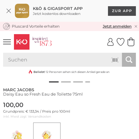
K&Ö & GIGASPORT APP
ZUR APP
Jetzt kostenlos downloaden
Pluscard Vorteile erhalten
KOSTENLOSER VERSAND* & RÜCKVERSAND
Jetzt anmelden
UNSERE APP
CLICK &
CLICK &
COLLECT
RESERVE
Beliebt!
12 Personen sehen sich diesen Artikel gerade an
MARC JACOBS
Daisy Eau so Fresh Eau de Toilette 75ml
100,00
Grundpreis: € 133,34 / Preis pro 100ml
inkl. Mwst zzgl.
Versandkosten