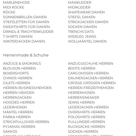
MARLENEHOSE
MAXIKLEIDER
MIDI RÖCKE
MIDIKLEIDER
RÖCKE
SHAPEWEAR DAMEN
SONNENBRILLEN DAMEN
STIEFEL DAMEN
STIEFELETTEN FÜR DAMEN
STRICKJACKEN DAMEN
SWEATSHIRTS FÜR DAMEN
SOCKEN DAMEN
DIRNDL & TRACHTENKLEIDER
TRENCHCOATS
T-SHIRTS DAMEN
WIDELEG JEANS
WINTERJACKEN DAMEN
WOLLMÄNTEL DAMEN
Herrenmode & Schuhe
ANZÜGE & SMOKINGS
ANZUGSSCHUHE HERREN
BLOUSON HERREN
BOOTS HERREN
BOXERSHORTS
CARGOHOSEN HERREN
CHINOS HERREN
DAUNENJACKEN HERREN
GILETS HERREN
GROSSE GRÖSSEN HERREN
HERREN BUSINESSHEMDEN
HERREN FREIZEITHEMDEN
HERREN HEMDEN
HERRENHOSEN
HERRENJACKEN
HERRENSNEAKER
HOODIES HERREN
JEANS HERREN
LEDERHOSEN
LEDERJACKEN HERREN
MÄNTEL HERREN
OVERSHIRTS HERREN
PARKA HERREN
POLOSHIRTS HERREN
STRICKPULLOVER HERREN
PULLUNDER HERREN
PYJAMAS HERREN
RUCKSÄCKE HERREN
SAKKOS
SOCKEN HERREN