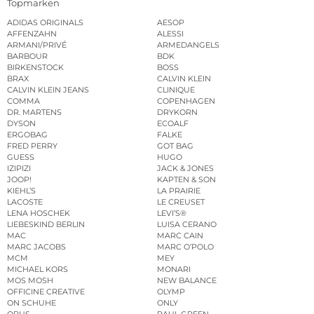
Topmarken
ADIDAS ORIGINALS
AESOP
AFFENZAHN
ALESSI
ARMANI/PRIVÉ
ARMEDANGELS
BARBOUR
BDK
BIRKENSTOCK
BOSS
BRAX
CALVIN KLEIN
CALVIN KLEIN JEANS
CLINIQUE
COMMA
COPENHAGEN
DR. MARTENS
DRYKORN
DYSON
ECOALF
ERGOBAG
FALKE
FRED PERRY
GOT BAG
GUESS
HUGO
IZIPIZI
JACK & JONES
JOOP!
KAPTEN & SON
KIEHL’S
LA PRAIRIE
LACOSTE
LE CREUSET
LENA HOSCHEK
LEVI’S®
LIEBESKIND BERLIN
LUISA CERANO
MAC
MARC CAIN
MARC JACOBS
MARC O’POLO
MCM
MEY
MICHAEL KORS
MONARI
MOS MOSH
NEW BALANCE
OFFICINE CREATIVE
OLYMP
ON SCHUHE
ONLY
OPUS
PAUL GREEN