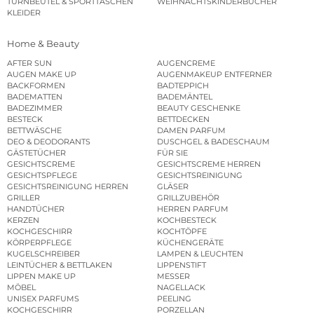
TURNBEUTEL & SPORTTASCHEN
WEIHNACHTSKINDERBÜCHER
KLEIDER
Home & Beauty
AFTER SUN
AUGENCREME
AUGEN MAKE UP
AUGENMAKEUP ENTFERNER
BACKFORMEN
BADTEPPICH
BADEMATTEN
BADEMÄNTEL
BADEZIMMER
BEAUTY GESCHENKE
BESTECK
BETTDECKEN
BETTWÄSCHE
DAMEN PARFUM
DEO & DEODORANTS
DUSCHGEL & BADESCHAUM
GÄSTETÜCHER
FÜR SIE
GESICHTSCREME
GESICHTSCREME HERREN
GESICHTSPFLEGE
GESICHTSREINIGUNG
GESICHTSREINIGUNG HERREN
GLÄSER
GRILLER
GRILLZUBEHÖR
HANDTÜCHER
HERREN PARFUM
KERZEN
KOCHBESTECK
KOCHGESCHIRR
KOCHTÖPFE
KÖRPERPFLEGE
KÜCHENGERÄTE
KUGELSCHREIBER
LAMPEN & LEUCHTEN
LEINTÜCHER & BETTLAKEN
LIPPENSTIFT
LIPPEN MAKE UP
MESSER
MÖBEL
NAGELLACK
UNISEX PARFUMS
PEELING
KOCHGESCHIRR
PORZELLAN