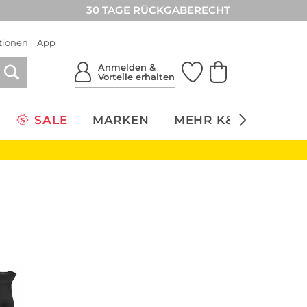
30 TAGE RÜCKGABERECHT
tionen
App
Anmelden &
Vorteile erhalten
SALE
MARKEN
MEHR K&Ö
NACH