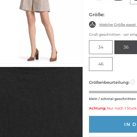
Größe:
Welche Größe passt
Groß geschnitten - wir em
34
36
46
Größenbeurteilung:
?
klein / schmal geschnitten
Achtung:
Nur noch 1 Stück
IN 