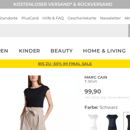
KOSTENLOSER VERSAND* & RÜCKVERSAND
Standorte
PlusCard
Hilfe & FAQ
Geschenkkarte
Newsletter
Ak
REN
KINDER
BEAUTY
HOME & LIVING
BIS ZU -50% IM FINAL SALE
MARC CAIN
T-Shirt
99,90
inkl. Mwst zzgl.
Versandkosten
Farbe:
Schwarz