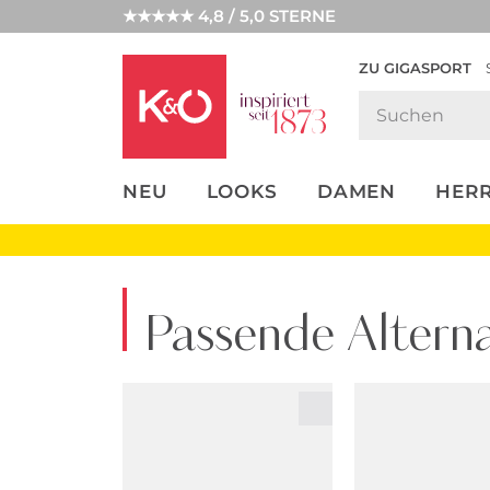
★★★★★ 4,8 / 5,0 STERNE
ZU GIGASPORT
FASHION-
UNSERE APP
CLICK &
CLICK &
TRENDS
COLLECT
RESERVE
NEU
LOOKS
DAMEN
HER
Passende Alterna