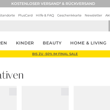
KOSTENLOSER VERSAND* & RÜCKVERSAND
Standorte
PlusCard
Hilfe & FAQ
Geschenkkarte
Newsletter
Ak
REN
KINDER
BEAUTY
HOME & LIVING
BIS ZU -50% IM FINAL SALE
tiven