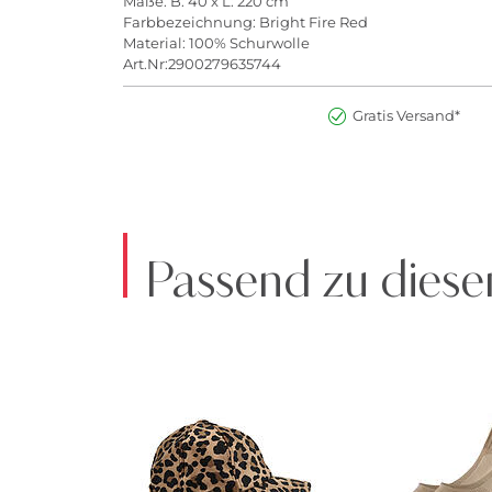
Maße: B: 40 x L: 220 cm
Farbbezeichnung: Bright Fire Red
Material: 100% Schurwolle
Art.Nr:2900279635744
Gratis Versand*
Passend zu diese