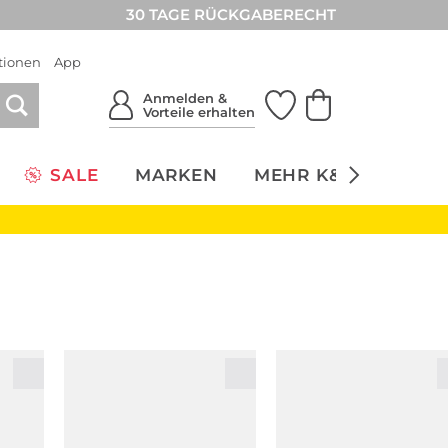
30 TAGE RÜCKGABERECHT
tionen
App
Anmelden &
Vorteile erhalten
SALE
MARKEN
MEHR K&Ö
NACH