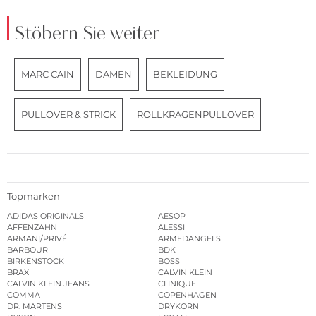
Stöbern Sie weiter
MARC CAIN
DAMEN
BEKLEIDUNG
PULLOVER & STRICK
ROLLKRAGENPULLOVER
Topmarken
ADIDAS ORIGINALS
AESOP
AFFENZAHN
ALESSI
ARMANI/PRIVÉ
ARMEDANGELS
BARBOUR
BDK
BIRKENSTOCK
BOSS
BRAX
CALVIN KLEIN
CALVIN KLEIN JEANS
CLINIQUE
COMMA
COPENHAGEN
DR. MARTENS
DRYKORN