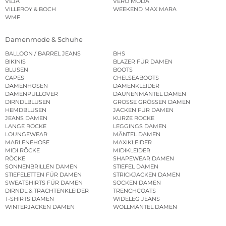
VEJA
VERO MODA
VILLEROY & BOCH
WEEKEND MAX MARA
WMF
Damenmode & Schuhe
BALLOON / BARREL JEANS
BHS
BIKINIS
BLAZER FÜR DAMEN
BLUSEN
BOOTS
CAPES
CHELSEABOOTS
DAMENHOSEN
DAMENKLEIDER
DAMENPULLOVER
DAUNENMÄNTEL DAMEN
DIRNDLBLUSEN
GROSSE GRÖSSEN DAMEN
HEMDBLUSEN
JACKEN FÜR DAMEN
JEANS DAMEN
KURZE RÖCKE
LANGE RÖCKE
LEGGINGS DAMEN
LOUNGEWEAR
MÄNTEL DAMEN
MARLENEHOSE
MAXIKLEIDER
MIDI RÖCKE
MIDIKLEIDER
RÖCKE
SHAPEWEAR DAMEN
SONNENBRILLEN DAMEN
STIEFEL DAMEN
STIEFELETTEN FÜR DAMEN
STRICKJACKEN DAMEN
SWEATSHIRTS FÜR DAMEN
SOCKEN DAMEN
DIRNDL & TRACHTENKLEIDER
TRENCHCOATS
T-SHIRTS DAMEN
WIDELEG JEANS
WINTERJACKEN DAMEN
WOLLMÄNTEL DAMEN