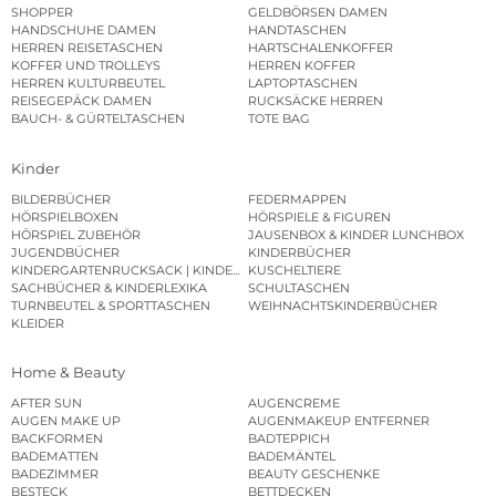
SHOPPER
GELDBÖRSEN DAMEN
HANDSCHUHE DAMEN
HANDTASCHEN
HERREN REISETASCHEN
HARTSCHALENKOFFER
KOFFER UND TROLLEYS
HERREN KOFFER
HERREN KULTURBEUTEL
LAPTOPTASCHEN
REISEGEPÄCK DAMEN
RUCKSÄCKE HERREN
BAUCH- & GÜRTELTASCHEN
TOTE BAG
Kinder
BILDERBÜCHER
FEDERMAPPEN
HÖRSPIELBOXEN
HÖRSPIELE & FIGUREN
HÖRSPIEL ZUBEHÖR
JAUSENBOX & KINDER LUNCHBOX
JUGENDBÜCHER
KINDERBÜCHER
KINDERGARTENRUCKSACK | KINDERGARTENBEUTEL
KUSCHELTIERE
SACHBÜCHER & KINDERLEXIKA
SCHULTASCHEN
TURNBEUTEL & SPORTTASCHEN
WEIHNACHTSKINDERBÜCHER
KLEIDER
Home & Beauty
AFTER SUN
AUGENCREME
AUGEN MAKE UP
AUGENMAKEUP ENTFERNER
BACKFORMEN
BADTEPPICH
BADEMATTEN
BADEMÄNTEL
BADEZIMMER
BEAUTY GESCHENKE
BESTECK
BETTDECKEN