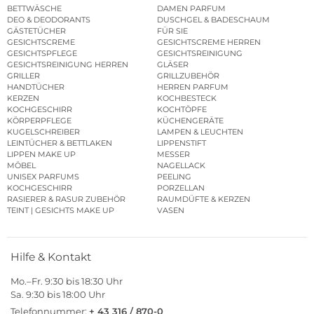
BETTWÄSCHE
DAMEN PARFUM
DEO & DEODORANTS
DUSCHGEL & BADESCHAUM
GÄSTETÜCHER
FÜR SIE
GESICHTSCREME
GESICHTSCREME HERREN
GESICHTSPFLEGE
GESICHTSREINIGUNG
GESICHTSREINIGUNG HERREN
GLÄSER
GRILLER
GRILLZUBEHÖR
HANDTÜCHER
HERREN PARFUM
KERZEN
KOCHBESTECK
KOCHGESCHIRR
KOCHTÖPFE
KÖRPERPFLEGE
KÜCHENGERÄTE
KUGELSCHREIBER
LAMPEN & LEUCHTEN
LEINTÜCHER & BETTLAKEN
LIPPENSTIFT
LIPPEN MAKE UP
MESSER
MÖBEL
NAGELLACK
UNISEX PARFUMS
PEELING
KOCHGESCHIRR
PORZELLAN
RASIERER & RASUR ZUBEHÖR
RAUMDÜFTE & KERZEN
TEINT | GESICHTS MAKE UP
VASEN
Hilfe & Kontakt
Mo.–Fr. 9:30 bis 18:30 Uhr
Sa. 9:30 bis 18:00 Uhr
Telefonnummer:
+ 43 316 / 870-0