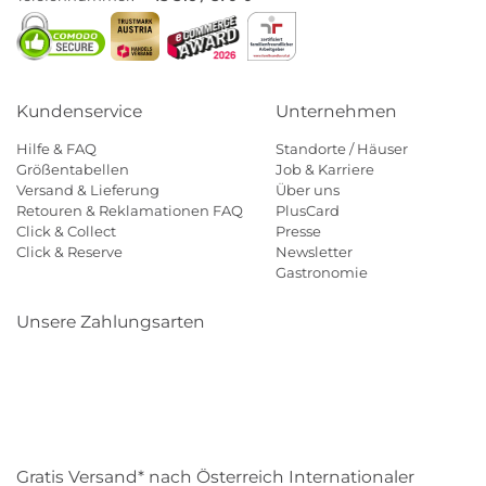
Kundenservice
Unternehmen
Hilfe & FAQ
Standorte / Häuser
Größentabellen
Job & Karriere
Versand & Lieferung
Über uns
Retouren & Reklamationen FAQ
PlusCard
Click & Collect
Presse
Click & Reserve
Newsletter
Gastronomie
Unsere Zahlungsarten
Klarna
Paypal
Mastercard
Visa
Diners
Eps
Shop
Applepay
Amazon
Gratis Versand* nach Österreich Internationaler