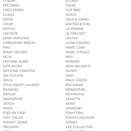
DYSON
ECOALF
ERGOBAG
FALKE
FRED PERRY
GOT BAG
GUESS
HUGO
IZIPIZI
JACK & JONES
JOOP!
KAPTEN & SON
KIEHL’S
LA PRAIRIE
LACOSTE
LE CREUSET
LENA HOSCHEK
LEVI’S®
LIEBESKIND BERLIN
LUISA CERANO
MAC
MARC CAIN
MARC JACOBS
MARC O’POLO
MCM
MEY
MICHAEL KORS
MONARI
MOS MOSH
NEW BALANCE
OFFICINE CREATIVE
OLYMP
ON SCHUHE
ONLY
OPUS
PAUL GREEN
POLO RALPH LAUREN
RAGWEAR
RAINKISS
REISENTHEL
REPLAY
RICHROYAL
SAMSONITE
SANETTA
SATCH
SKINY
SMEG
SOMEDAY
STEP BY STEP
TOM FORD
TOM TAILOR
TOMMY HILFIGER
TOMMY JEANS
TONIES
TRIUMPH
VEE COLLECTIVE