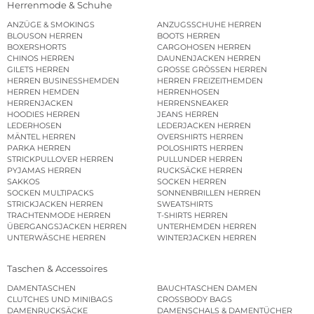
Herrenmode & Schuhe
ANZÜGE & SMOKINGS
ANZUGSSCHUHE HERREN
BLOUSON HERREN
BOOTS HERREN
BOXERSHORTS
CARGOHOSEN HERREN
CHINOS HERREN
DAUNENJACKEN HERREN
GILETS HERREN
GROSSE GRÖSSEN HERREN
HERREN BUSINESSHEMDEN
HERREN FREIZEITHEMDEN
HERREN HEMDEN
HERRENHOSEN
HERRENJACKEN
HERRENSNEAKER
HOODIES HERREN
JEANS HERREN
LEDERHOSEN
LEDERJACKEN HERREN
MÄNTEL HERREN
OVERSHIRTS HERREN
PARKA HERREN
POLOSHIRTS HERREN
STRICKPULLOVER HERREN
PULLUNDER HERREN
PYJAMAS HERREN
RUCKSÄCKE HERREN
SAKKOS
SOCKEN HERREN
SOCKEN MULTIPACKS
SONNENBRILLEN HERREN
STRICKJACKEN HERREN
SWEATSHIRTS
TRACHTENMODE HERREN
T-SHIRTS HERREN
ÜBERGANGSJACKEN HERREN
UNTERHEMDEN HERREN
UNTERWÄSCHE HERREN
WINTERJACKEN HERREN
Taschen & Accessoires
DAMENTASCHEN
BAUCHTASCHEN DAMEN
CLUTCHES UND MINIBAGS
CROSSBODY BAGS
DAMENRUCKSÄCKE
DAMENSCHALS & DAMENTÜCHER