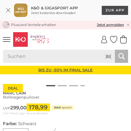
K&Ö & GIGASPORT APP
ZUR APP
Jetzt kostenlos downloaden
Pluscard Vorteile erhalten
KOSTENLOSER VERSAND* & RÜCKVERSAND
Jetzt anmelden
UNSERE APP
CLICK &
CLICK &
COLLECT
RESERVE
BIS ZU -50% IM FINAL SALE
DEAL
MARC CAIN
Rollkragenpullover
178,99
299,00
Jetzt
sparen
UVP
inkl. Mwst zzgl.
Versandkosten
Farbe:
Schwarz