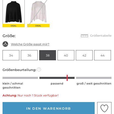
DEAL
DEAL
Größe:
Größentabelle
Welche Größe passt mir?
34
36
38
40
42
44
Größenbeurteilung:
?
klein / schmal
passend
groß / weit geschnitten
geschnitten
Achtung:
Nur noch 1 Stück verfügbar!
IN DEN WARENKORB