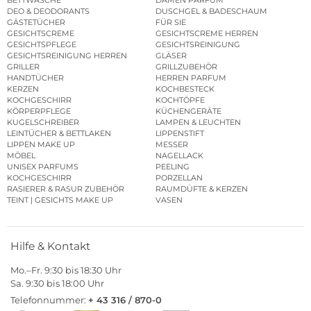
BETTWÄSCHE
DAMEN PARFUM
DEO & DEODORANTS
DUSCHGEL & BADESCHAUM
GÄSTETÜCHER
FÜR SIE
GESICHTSCREME
GESICHTSCREME HERREN
GESICHTSPFLEGE
GESICHTSREINIGUNG
GESICHTSREINIGUNG HERREN
GLÄSER
GRILLER
GRILLZUBEHÖR
HANDTÜCHER
HERREN PARFUM
KERZEN
KOCHBESTECK
KOCHGESCHIRR
KOCHTÖPFE
KÖRPERPFLEGE
KÜCHENGERÄTE
KUGELSCHREIBER
LAMPEN & LEUCHTEN
LEINTÜCHER & BETTLAKEN
LIPPENSTIFT
LIPPEN MAKE UP
MESSER
MÖBEL
NAGELLACK
UNISEX PARFUMS
PEELING
KOCHGESCHIRR
PORZELLAN
RASIERER & RASUR ZUBEHÖR
RAUMDÜFTE & KERZEN
TEINT | GESICHTS MAKE UP
VASEN
Hilfe & Kontakt
Mo.–Fr. 9:30 bis 18:30 Uhr
Sa. 9:30 bis 18:00 Uhr
Telefonnummer:
+ 43 316 / 870-0