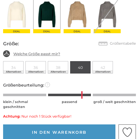
DEAL
DEAL
DEAL
DEAL
Größe:
Größentabelle
Welche Größe passt mir?
34
36
38
40
42
Alternativen
Alternativen
Alternativen
Alternativen
Größenbeurteilung:
?
klein / schmal
passend
groß / weit geschnitten
geschnitten
Achtung:
Nur noch 1 Stück verfügbar!
IN DEN WARENKORB