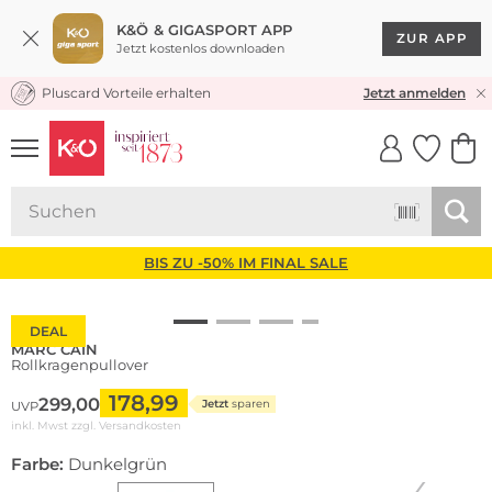
K&Ö & GIGASPORT APP
ZUR APP
Jetzt kostenlos downloaden
Pluscard Vorteile erhalten
KOSTENLOSER VERSAND* & RÜCKVERSAND
Jetzt anmelden
UNSERE APP
CLICK &
CLICK &
COLLECT
RESERVE
BIS ZU -50% IM FINAL SALE
DEAL
MARC CAIN
Rollkragenpullover
178,99
299,00
Jetzt
sparen
UVP
inkl. Mwst zzgl.
Versandkosten
Farbe:
Dunkelgrün