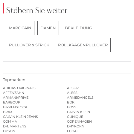
Stöbern Sie weiter
MARC CAIN
DAMEN
BEKLEIDUNG
PULLOVER & STRICK
ROLLKRAGENPULLOVER
Topmarken
ADIDAS ORIGINALS
AESOP
AFFENZAHN
ALESSI
ARMANI/PRIVÉ
ARMEDANGELS
BARBOUR
BDK
BIRKENSTOCK
BOSS
BRAX
CALVIN KLEIN
CALVIN KLEIN JEANS
CLINIQUE
COMMA
COPENHAGEN
DR. MARTENS
DRYKORN
DYSON
ECOALF