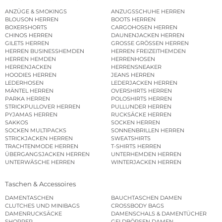
ANZÜGE & SMOKINGS
ANZUGSSCHUHE HERREN
BLOUSON HERREN
BOOTS HERREN
BOXERSHORTS
CARGOHOSEN HERREN
CHINOS HERREN
DAUNENJACKEN HERREN
GILETS HERREN
GROSSE GRÖSSEN HERREN
HERREN BUSINESSHEMDEN
HERREN FREIZEITHEMDEN
HERREN HEMDEN
HERRENHOSEN
HERRENJACKEN
HERRENSNEAKER
HOODIES HERREN
JEANS HERREN
LEDERHOSEN
LEDERJACKEN HERREN
MÄNTEL HERREN
OVERSHIRTS HERREN
PARKA HERREN
POLOSHIRTS HERREN
STRICKPULLOVER HERREN
PULLUNDER HERREN
PYJAMAS HERREN
RUCKSÄCKE HERREN
SAKKOS
SOCKEN HERREN
SOCKEN MULTIPACKS
SONNENBRILLEN HERREN
STRICKJACKEN HERREN
SWEATSHIRTS
TRACHTENMODE HERREN
T-SHIRTS HERREN
ÜBERGANGSJACKEN HERREN
UNTERHEMDEN HERREN
UNTERWÄSCHE HERREN
WINTERJACKEN HERREN
Taschen & Accessoires
DAMENTASCHEN
BAUCHTASCHEN DAMEN
CLUTCHES UND MINIBAGS
CROSSBODY BAGS
DAMENRUCKSÄCKE
DAMENSCHALS & DAMENTÜCHER
SHOPPER
GELDBÖRSEN DAMEN