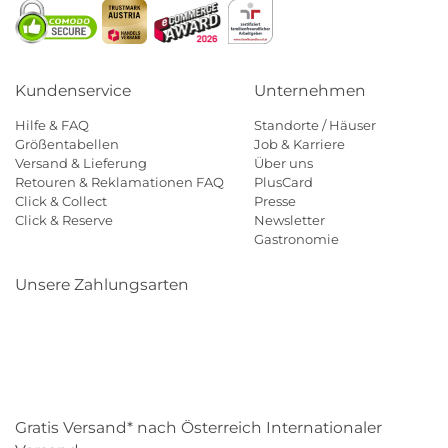
Kundenservice
Unternehmen
Hilfe & FAQ
Standorte / Häuser
Größentabellen
Job & Karriere
Versand & Lieferung
Über uns
Retouren & Reklamationen FAQ
PlusCard
Click & Collect
Presse
Click & Reserve
Newsletter
Gastronomie
Unsere Zahlungsarten
Klarna
Paypal
Mastercard
Visa
Diners
Eps
Shop
Applepay
Amazon
Gratis Versand* nach Österreich Internationaler