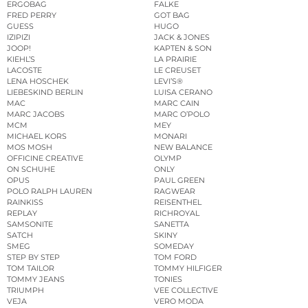
ERGOBAG
FALKE
FRED PERRY
GOT BAG
GUESS
HUGO
IZIPIZI
JACK & JONES
JOOP!
KAPTEN & SON
KIEHL’S
LA PRAIRIE
LACOSTE
LE CREUSET
LENA HOSCHEK
LEVI’S®
LIEBESKIND BERLIN
LUISA CERANO
MAC
MARC CAIN
MARC JACOBS
MARC O’POLO
MCM
MEY
MICHAEL KORS
MONARI
MOS MOSH
NEW BALANCE
OFFICINE CREATIVE
OLYMP
ON SCHUHE
ONLY
OPUS
PAUL GREEN
POLO RALPH LAUREN
RAGWEAR
RAINKISS
REISENTHEL
REPLAY
RICHROYAL
SAMSONITE
SANETTA
SATCH
SKINY
SMEG
SOMEDAY
STEP BY STEP
TOM FORD
TOM TAILOR
TOMMY HILFIGER
TOMMY JEANS
TONIES
TRIUMPH
VEE COLLECTIVE
VEJA
VERO MODA