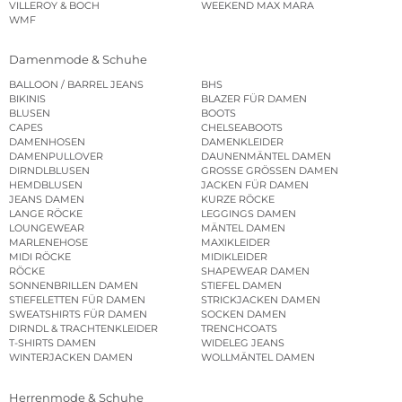
VILLEROY & BOCH
WEEKEND MAX MARA
WMF
Damenmode & Schuhe
BALLOON / BARREL JEANS
BHS
BIKINIS
BLAZER FÜR DAMEN
BLUSEN
BOOTS
CAPES
CHELSEABOOTS
DAMENHOSEN
DAMENKLEIDER
DAMENPULLOVER
DAUNENMÄNTEL DAMEN
DIRNDLBLUSEN
GROSSE GRÖSSEN DAMEN
HEMDBLUSEN
JACKEN FÜR DAMEN
JEANS DAMEN
KURZE RÖCKE
LANGE RÖCKE
LEGGINGS DAMEN
LOUNGEWEAR
MÄNTEL DAMEN
MARLENEHOSE
MAXIKLEIDER
MIDI RÖCKE
MIDIKLEIDER
RÖCKE
SHAPEWEAR DAMEN
SONNENBRILLEN DAMEN
STIEFEL DAMEN
STIEFELETTEN FÜR DAMEN
STRICKJACKEN DAMEN
SWEATSHIRTS FÜR DAMEN
SOCKEN DAMEN
DIRNDL & TRACHTENKLEIDER
TRENCHCOATS
T-SHIRTS DAMEN
WIDELEG JEANS
WINTERJACKEN DAMEN
WOLLMÄNTEL DAMEN
Herrenmode & Schuhe