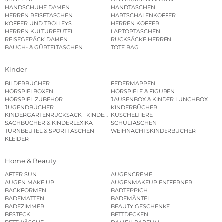
HANDSCHUHE DAMEN
HANDTASCHEN
HERREN REISETASCHEN
HARTSCHALENKOFFER
KOFFER UND TROLLEYS
HERREN KOFFER
HERREN KULTURBEUTEL
LAPTOPTASCHEN
REISEGEPÄCK DAMEN
RUCKSÄCKE HERREN
BAUCH- & GÜRTELTASCHEN
TOTE BAG
Kinder
BILDERBÜCHER
FEDERMAPPEN
HÖRSPIELBOXEN
HÖRSPIELE & FIGUREN
HÖRSPIEL ZUBEHÖR
JAUSENBOX & KINDER LUNCHBOX
JUGENDBÜCHER
KINDERBÜCHER
KINDERGARTENRUCKSACK | KINDERGARTENBEUTEL
KUSCHELTIERE
SACHBÜCHER & KINDERLEXIKA
SCHULTASCHEN
TURNBEUTEL & SPORTTASCHEN
WEIHNACHTSKINDERBÜCHER
KLEIDER
Home & Beauty
AFTER SUN
AUGENCREME
AUGEN MAKE UP
AUGENMAKEUP ENTFERNER
BACKFORMEN
BADTEPPICH
BADEMATTEN
BADEMÄNTEL
BADEZIMMER
BEAUTY GESCHENKE
BESTECK
BETTDECKEN