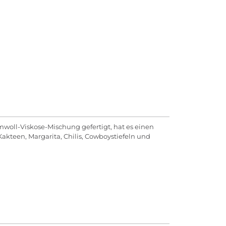
woll-Viskose-Mischung gefertigt, hat es einen
Kakteen, Margarita, Chilis, Cowboystiefeln und