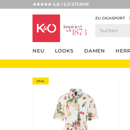
★★★★★ 4,8 / 5,0 STERNE
ZU GIGASPORT
FASHION-
UNSERE APP
CLICK &
CLICK &
TRENDS
COLLECT
RESERVE
NEU
LOOKS
DAMEN
HER
DEAL