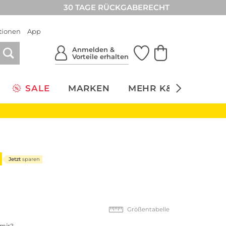
30 TAGE RÜCKGABERECHT
tionen
App
Anmelden &
Vorteile erhalten
SALE
MARKEN
MEHR K&Ö
NACH
Jetzt
sparen
Größentabelle
 mir?