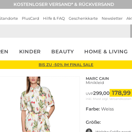
KOSTENLOSER VERSAND* & RÜCKVERSAND
Standorte
PlusCard
Hilfe & FAQ
Geschenkkarte
Newsletter
Ak
REN
KINDER
BEAUTY
HOME & LIVING
BIS ZU -50% IM FINAL SALE
MARC CAIN
Minikleid
178,99
299,00
UVP
inkl. Mwst zzgl.
Versandkosten
Farbe:
Weiss
Größe:
Welche Größe passt