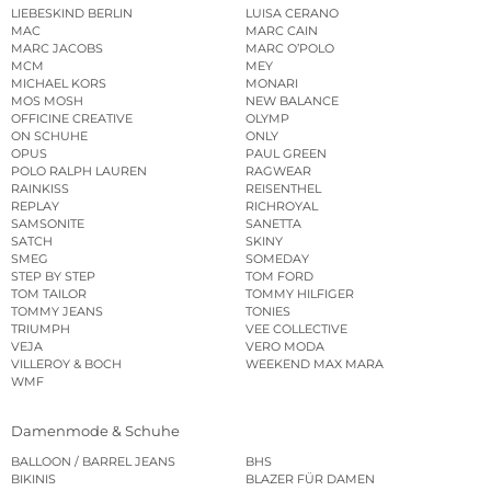
LIEBESKIND BERLIN
LUISA CERANO
MAC
MARC CAIN
MARC JACOBS
MARC O’POLO
MCM
MEY
MICHAEL KORS
MONARI
MOS MOSH
NEW BALANCE
OFFICINE CREATIVE
OLYMP
ON SCHUHE
ONLY
OPUS
PAUL GREEN
POLO RALPH LAUREN
RAGWEAR
RAINKISS
REISENTHEL
REPLAY
RICHROYAL
SAMSONITE
SANETTA
SATCH
SKINY
SMEG
SOMEDAY
STEP BY STEP
TOM FORD
TOM TAILOR
TOMMY HILFIGER
TOMMY JEANS
TONIES
TRIUMPH
VEE COLLECTIVE
VEJA
VERO MODA
VILLEROY & BOCH
WEEKEND MAX MARA
WMF
Damenmode & Schuhe
BALLOON / BARREL JEANS
BHS
BIKINIS
BLAZER FÜR DAMEN