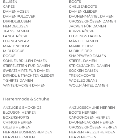
BLUSEN
BOOTS
CAPES
CHELSEABOOTS
DAMENHOSEN
DAMENKLEIDER
DAMENPULLOVER
DAUNENMÄNTEL DAMEN
DIRNDLBLUSEN
GROSSE GRÖSSEN DAMEN
HEMDBLUSEN
JACKEN FÜR DAMEN
JEANS DAMEN
KURZE RÖCKE
LANGE RÖCKE
LEGGINGS DAMEN
LOUNGEWEAR
MÄNTEL DAMEN
MARLENEHOSE
MAXIKLEIDER
MIDI RÖCKE
MIDIKLEIDER
RÖCKE
SHAPEWEAR DAMEN
SONNENBRILLEN DAMEN
STIEFEL DAMEN
STIEFELETTEN FÜR DAMEN
STRICKJACKEN DAMEN
SWEATSHIRTS FÜR DAMEN
SOCKEN DAMEN
DIRNDL & TRACHTENKLEIDER
TRENCHCOATS
T-SHIRTS DAMEN
WIDELEG JEANS
WINTERJACKEN DAMEN
WOLLMÄNTEL DAMEN
Herrenmode & Schuhe
ANZÜGE & SMOKINGS
ANZUGSSCHUHE HERREN
BLOUSON HERREN
BOOTS HERREN
BOXERSHORTS
CARGOHOSEN HERREN
CHINOS HERREN
DAUNENJACKEN HERREN
GILETS HERREN
GROSSE GRÖSSEN HERREN
HERREN BUSINESSHEMDEN
HERREN FREIZEITHEMDEN
HERREN HEMDEN
HERRENHOSEN