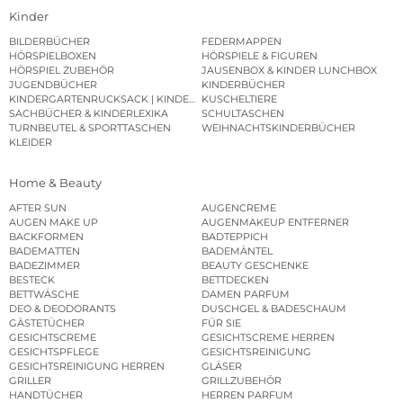
Kinder
BILDERBÜCHER
FEDERMAPPEN
HÖRSPIELBOXEN
HÖRSPIELE & FIGUREN
HÖRSPIEL ZUBEHÖR
JAUSENBOX & KINDER LUNCHBOX
JUGENDBÜCHER
KINDERBÜCHER
KINDERGARTENRUCKSACK | KINDERGARTENBEUTEL
KUSCHELTIERE
SACHBÜCHER & KINDERLEXIKA
SCHULTASCHEN
TURNBEUTEL & SPORTTASCHEN
WEIHNACHTSKINDERBÜCHER
KLEIDER
Home & Beauty
AFTER SUN
AUGENCREME
AUGEN MAKE UP
AUGENMAKEUP ENTFERNER
BACKFORMEN
BADTEPPICH
BADEMATTEN
BADEMÄNTEL
BADEZIMMER
BEAUTY GESCHENKE
BESTECK
BETTDECKEN
BETTWÄSCHE
DAMEN PARFUM
DEO & DEODORANTS
DUSCHGEL & BADESCHAUM
GÄSTETÜCHER
FÜR SIE
GESICHTSCREME
GESICHTSCREME HERREN
GESICHTSPFLEGE
GESICHTSREINIGUNG
GESICHTSREINIGUNG HERREN
GLÄSER
GRILLER
GRILLZUBEHÖR
HANDTÜCHER
HERREN PARFUM