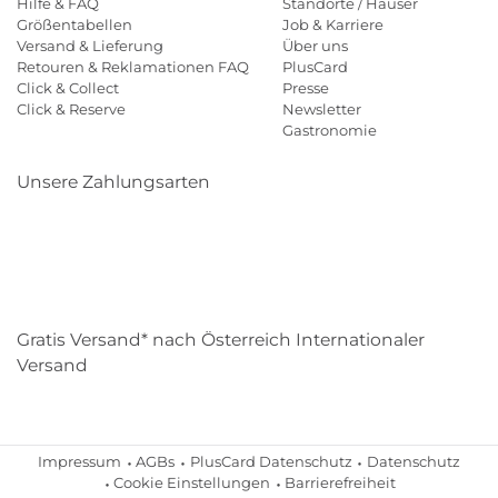
Hilfe & FAQ
Standorte / Häuser
Größentabellen
Job & Karriere
Versand & Lieferung
Über uns
Retouren & Reklamationen FAQ
PlusCard
Click & Collect
Presse
Click & Reserve
Newsletter
Gastronomie
Unsere Zahlungsarten
Klarna
Paypal
Mastercard
Visa
Diners
Eps
Shop
Applepay
Amazon
Gratis Versand* nach Österreich Internationaler
Versand
Impressum
AGBs
PlusCard Datenschutz
Datenschutz
Cookie Einstellungen
Barrierefreiheit