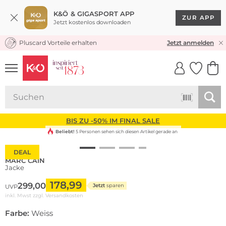
K&Ö & GIGASPORT APP
ZUR APP
Jetzt kostenlos downloaden
Pluscard Vorteile erhalten
KOSTENLOSER VERSAND* & RÜCKVERSAND
Jetzt anmelden
UNSERE APP
CLICK &
CLICK &
COLLECT
RESERVE
BIS ZU -50% IM FINAL SALE
Beliebt!
5 Personen sehen sich diesen Artikel gerade an
DEAL
MARC CAIN
Jacke
178,99
299,00
Jetzt
sparen
UVP
inkl. Mwst zzgl.
Versandkosten
Farbe:
Weiss