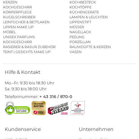
KERZEN
KOCHBESTECK
KOCHGESCHIRR
KOCHTÖPFE
KÖRPERPFLEGE
KÜCHENGERÄTE
KUGELSCHREIBER
LAMPEN & LEUCHTEN
LEINTÜCHER & BETTLAKEN
LIPPENSTIFT
LIPPEN MAKE UP
MESSER
MÖBEL
NAGELLACK
UNISEX PARFUMS
PEELING
KOCHGESCHIRR
PORZELLAN
RASIERER & RASUR ZUBEHÖR
RAUMDÜFTE & KERZEN
TEINT | GESICHTS MAKE UP
VASEN
Hilfe & Kontakt
Mo.–Fr. 9:30 bis 18:30 Uhr
Sa. 9:30 bis 18:00 Uhr
Telefonnummer:
+ 43 316 / 870-0
Kundenservice
Unternehmen