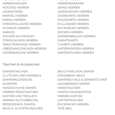
HERRENJACKEN
HERRENSNEAKER
HOODIES HERREN
JEANS HERREN
LEDERHOSEN
LEDERJACKEN HERREN
MÄNTEL HERREN
OVERSHIRTS HERREN
PARKA HERREN
POLOSHIRTS HERREN
STRICKPULLOVER HERREN
PULLUNDER HERREN
PYJAMAS HERREN
RUCKSÄCKE HERREN
SAKKOS
SOCKEN HERREN
SOCKEN MULTIPACKS
SONNENBRILLEN HERREN
STRICKJACKEN HERREN
SWEATSHIRTS
TRACHTENMODE HERREN
T-SHIRTS HERREN
ÜBERGANGSJACKEN HERREN
UNTERHEMDEN HERREN
UNTERWÄSCHE HERREN
WINTERJACKEN HERREN
Taschen & Accessoires
DAMENTASCHEN
BAUCHTASCHEN DAMEN
CLUTCHES UND MINIBAGS
CROSSBODY BAGS
DAMENRUCKSÄCKE
DAMENSCHALS & DAMENTÜCHER
SHOPPER
GELDBÖRSEN DAMEN
HANDSCHUHE DAMEN
HANDTASCHEN
HERREN REISETASCHEN
HARTSCHALENKOFFER
KOFFER UND TROLLEYS
HERREN KOFFER
HERREN KULTURBEUTEL
LAPTOPTASCHEN
REISEGEPÄCK DAMEN
RUCKSÄCKE HERREN
BAUCH- & GÜRTELTASCHEN
TOTE BAG