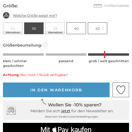
Größe:
Größentabelle
Welche Größe passt mir?
34
36
38
40
42
Alternativen
Alternativen
Größenbeurteilung:
?
klein / schmal
passend
groß / weit geschnitten
geschnitten
Achtung:
Nur noch 1 Stück verfügbar!
IN DEN WARENKORB
Wollen Sie -10% sparen?
Melden Sie sich
jetzt
für den Newsletter an.
Beachten Sie die Gutscheinbedingungen.