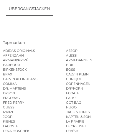
ÜBERGANGSJACKEN
Topmarken
ADIDAS ORIGINALS
AESOP
AFFENZAHN
ALESSI
ARMANI/PRIVÉ
ARMEDANGELS
BARBOUR
BDK
BIRKENSTOCK
BOSS
BRAX
CALVIN KLEIN
CALVIN KLEIN JEANS
CLINIQUE
COMMA
COPENHAGEN
DR. MARTENS
DRYKORN
DYSON
ECOALF
ERGOBAG
FALKE
FRED PERRY
GOT BAG
GUESS
HUGO
IZIPIZI
JACK & JONES
JOOP!
KAPTEN & SON
KIEHL’S
LA PRAIRIE
LACOSTE
LE CREUSET
LENA HOSCHEK
LEVI’S®