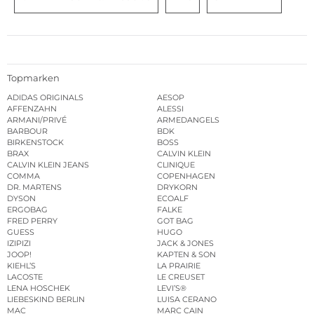
Topmarken
ADIDAS ORIGINALS
AESOP
AFFENZAHN
ALESSI
ARMANI/PRIVÉ
ARMEDANGELS
BARBOUR
BDK
BIRKENSTOCK
BOSS
BRAX
CALVIN KLEIN
CALVIN KLEIN JEANS
CLINIQUE
COMMA
COPENHAGEN
DR. MARTENS
DRYKORN
DYSON
ECOALF
ERGOBAG
FALKE
FRED PERRY
GOT BAG
GUESS
HUGO
IZIPIZI
JACK & JONES
JOOP!
KAPTEN & SON
KIEHL’S
LA PRAIRIE
LACOSTE
LE CREUSET
LENA HOSCHEK
LEVI’S®
LIEBESKIND BERLIN
LUISA CERANO
MAC
MARC CAIN