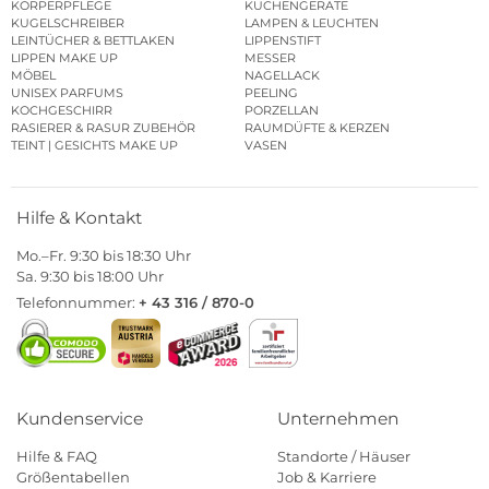
KÖRPERPFLEGE
KÜCHENGERÄTE
KUGELSCHREIBER
LAMPEN & LEUCHTEN
LEINTÜCHER & BETTLAKEN
LIPPENSTIFT
LIPPEN MAKE UP
MESSER
MÖBEL
NAGELLACK
UNISEX PARFUMS
PEELING
KOCHGESCHIRR
PORZELLAN
RASIERER & RASUR ZUBEHÖR
RAUMDÜFTE & KERZEN
TEINT | GESICHTS MAKE UP
VASEN
Hilfe & Kontakt
Mo.–Fr. 9:30 bis 18:30 Uhr
Sa. 9:30 bis 18:00 Uhr
Telefonnummer:
+ 43 316 / 870-0
Kundenservice
Unternehmen
Hilfe & FAQ
Standorte / Häuser
Größentabellen
Job & Karriere