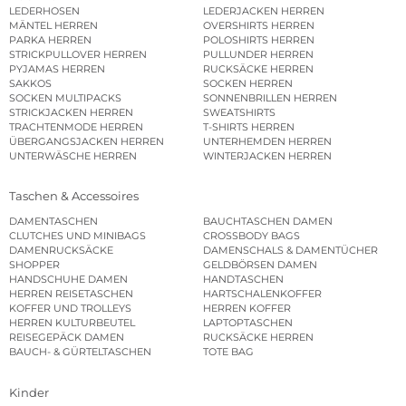
LEDERHOSEN
LEDERJACKEN HERREN
MÄNTEL HERREN
OVERSHIRTS HERREN
PARKA HERREN
POLOSHIRTS HERREN
STRICKPULLOVER HERREN
PULLUNDER HERREN
PYJAMAS HERREN
RUCKSÄCKE HERREN
SAKKOS
SOCKEN HERREN
SOCKEN MULTIPACKS
SONNENBRILLEN HERREN
STRICKJACKEN HERREN
SWEATSHIRTS
TRACHTENMODE HERREN
T-SHIRTS HERREN
ÜBERGANGSJACKEN HERREN
UNTERHEMDEN HERREN
UNTERWÄSCHE HERREN
WINTERJACKEN HERREN
Taschen & Accessoires
DAMENTASCHEN
BAUCHTASCHEN DAMEN
CLUTCHES UND MINIBAGS
CROSSBODY BAGS
DAMENRUCKSÄCKE
DAMENSCHALS & DAMENTÜCHER
SHOPPER
GELDBÖRSEN DAMEN
HANDSCHUHE DAMEN
HANDTASCHEN
HERREN REISETASCHEN
HARTSCHALENKOFFER
KOFFER UND TROLLEYS
HERREN KOFFER
HERREN KULTURBEUTEL
LAPTOPTASCHEN
REISEGEPÄCK DAMEN
RUCKSÄCKE HERREN
BAUCH- & GÜRTELTASCHEN
TOTE BAG
Kinder