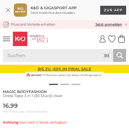
K&Ö & GIGASPORT APP
ZUR APP
Jetzt kostenlos downloaden
Pluscard Vorteile erhalten
KOSTENLOSER VERSAND* & RÜCKVERSAND
Jetzt anmelden
UNSERE APP
CLICK &
CLICK &
COLLECT
RESERVE
BIS ZU -50% IM FINAL SALE
Beliebt!
15 Personen sehen sich diesen Artikel gerade an
MAGIC BODYFASHION
Dress Tape 3 in 1 (30 Stück) clear
16,99
inkl. Mwst zzgl.
Versandkosten
Achtung:
Nur noch 2 Stück verfügbar!