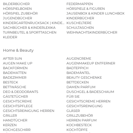
BILDERBÜCHER
FEDERMAPPEN
HÖRSPIELBOXEN
HÖRSPIELE & FIGUREN
HÖRSPIEL ZUBEHÖR
JAUSENBOX & KINDER LUNCHBOX
JUGENDBÜCHER
KINDERBÜCHER
KINDERGARTENRUCKSACK | KINDERGARTENBEUTEL
KUSCHELTIERE
SACHBÜCHER & KINDERLEXIKA
SCHULTASCHEN
TURNBEUTEL & SPORTTASCHEN
WEIHNACHTSKINDERBÜCHER
KLEIDER
Home & Beauty
AFTER SUN
AUGENCREME
AUGEN MAKE UP
AUGENMAKEUP ENTFERNER
BACKFORMEN
BADTEPPICH
BADEMATTEN
BADEMÄNTEL
BADEZIMMER
BEAUTY GESCHENKE
BESTECK
BETTDECKEN
BETTWÄSCHE
DAMEN PARFUM
DEO & DEODORANTS
DUSCHGEL & BADESCHAUM
GÄSTETÜCHER
FÜR SIE
GESICHTSCREME
GESICHTSCREME HERREN
GESICHTSPFLEGE
GESICHTSREINIGUNG
GESICHTSREINIGUNG HERREN
GLÄSER
GRILLER
GRILLZUBEHÖR
HANDTÜCHER
HERREN PARFUM
KERZEN
KOCHBESTECK
KOCHGESCHIRR
KOCHTÖPFE