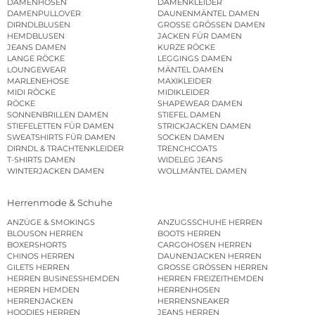
DAMENHOSEN
DAMENKLEIDER
DAMENPULLOVER
DAUNENMÄNTEL DAMEN
DIRNDLBLUSEN
GROSSE GRÖSSEN DAMEN
HEMDBLUSEN
JACKEN FÜR DAMEN
JEANS DAMEN
KURZE RÖCKE
LANGE RÖCKE
LEGGINGS DAMEN
LOUNGEWEAR
MÄNTEL DAMEN
MARLENEHOSE
MAXIKLEIDER
MIDI RÖCKE
MIDIKLEIDER
RÖCKE
SHAPEWEAR DAMEN
SONNENBRILLEN DAMEN
STIEFEL DAMEN
STIEFELETTEN FÜR DAMEN
STRICKJACKEN DAMEN
SWEATSHIRTS FÜR DAMEN
SOCKEN DAMEN
DIRNDL & TRACHTENKLEIDER
TRENCHCOATS
T-SHIRTS DAMEN
WIDELEG JEANS
WINTERJACKEN DAMEN
WOLLMÄNTEL DAMEN
Herrenmode & Schuhe
ANZÜGE & SMOKINGS
ANZUGSSCHUHE HERREN
BLOUSON HERREN
BOOTS HERREN
BOXERSHORTS
CARGOHOSEN HERREN
CHINOS HERREN
DAUNENJACKEN HERREN
GILETS HERREN
GROSSE GRÖSSEN HERREN
HERREN BUSINESSHEMDEN
HERREN FREIZEITHEMDEN
HERREN HEMDEN
HERRENHOSEN
HERRENJACKEN
HERRENSNEAKER
HOODIES HERREN
JEANS HERREN