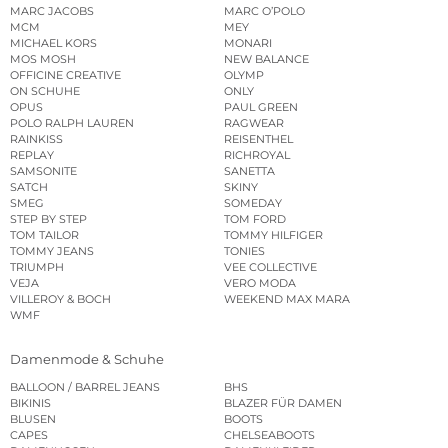
MARC JACOBS
MARC O’POLO
MCM
MEY
MICHAEL KORS
MONARI
MOS MOSH
NEW BALANCE
OFFICINE CREATIVE
OLYMP
ON SCHUHE
ONLY
OPUS
PAUL GREEN
POLO RALPH LAUREN
RAGWEAR
RAINKISS
REISENTHEL
REPLAY
RICHROYAL
SAMSONITE
SANETTA
SATCH
SKINY
SMEG
SOMEDAY
STEP BY STEP
TOM FORD
TOM TAILOR
TOMMY HILFIGER
TOMMY JEANS
TONIES
TRIUMPH
VEE COLLECTIVE
VEJA
VERO MODA
VILLEROY & BOCH
WEEKEND MAX MARA
WMF
Damenmode & Schuhe
BALLOON / BARREL JEANS
BHS
BIKINIS
BLAZER FÜR DAMEN
BLUSEN
BOOTS
CAPES
CHELSEABOOTS