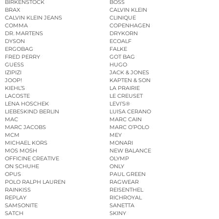
BIRKENSTOCK
BOSS
BRAX
CALVIN KLEIN
CALVIN KLEIN JEANS
CLINIQUE
COMMA
COPENHAGEN
DR. MARTENS
DRYKORN
DYSON
ECOALF
ERGOBAG
FALKE
FRED PERRY
GOT BAG
GUESS
HUGO
IZIPIZI
JACK & JONES
JOOP!
KAPTEN & SON
KIEHL’S
LA PRAIRIE
LACOSTE
LE CREUSET
LENA HOSCHEK
LEVI’S®
LIEBESKIND BERLIN
LUISA CERANO
MAC
MARC CAIN
MARC JACOBS
MARC O’POLO
MCM
MEY
MICHAEL KORS
MONARI
MOS MOSH
NEW BALANCE
OFFICINE CREATIVE
OLYMP
ON SCHUHE
ONLY
OPUS
PAUL GREEN
POLO RALPH LAUREN
RAGWEAR
RAINKISS
REISENTHEL
REPLAY
RICHROYAL
SAMSONITE
SANETTA
SATCH
SKINY