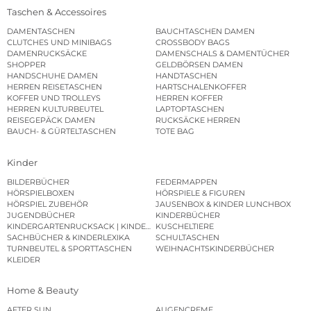
Taschen & Accessoires
DAMENTASCHEN
BAUCHTASCHEN DAMEN
CLUTCHES UND MINIBAGS
CROSSBODY BAGS
DAMENRUCKSÄCKE
DAMENSCHALS & DAMENTÜCHER
SHOPPER
GELDBÖRSEN DAMEN
HANDSCHUHE DAMEN
HANDTASCHEN
HERREN REISETASCHEN
HARTSCHALENKOFFER
KOFFER UND TROLLEYS
HERREN KOFFER
HERREN KULTURBEUTEL
LAPTOPTASCHEN
REISEGEPÄCK DAMEN
RUCKSÄCKE HERREN
BAUCH- & GÜRTELTASCHEN
TOTE BAG
Kinder
BILDERBÜCHER
FEDERMAPPEN
HÖRSPIELBOXEN
HÖRSPIELE & FIGUREN
HÖRSPIEL ZUBEHÖR
JAUSENBOX & KINDER LUNCHBOX
JUGENDBÜCHER
KINDERBÜCHER
KINDERGARTENRUCKSACK | KINDERGARTENBEUTEL
KUSCHELTIERE
SACHBÜCHER & KINDERLEXIKA
SCHULTASCHEN
TURNBEUTEL & SPORTTASCHEN
WEIHNACHTSKINDERBÜCHER
KLEIDER
Home & Beauty
AFTER SUN
AUGENCREME