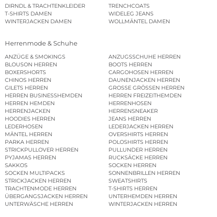
DIRNDL & TRACHTENKLEIDER
TRENCHCOATS
T-SHIRTS DAMEN
WIDELEG JEANS
WINTERJACKEN DAMEN
WOLLMÄNTEL DAMEN
Herrenmode & Schuhe
ANZÜGE & SMOKINGS
ANZUGSSCHUHE HERREN
BLOUSON HERREN
BOOTS HERREN
BOXERSHORTS
CARGOHOSEN HERREN
CHINOS HERREN
DAUNENJACKEN HERREN
GILETS HERREN
GROSSE GRÖSSEN HERREN
HERREN BUSINESSHEMDEN
HERREN FREIZEITHEMDEN
HERREN HEMDEN
HERRENHOSEN
HERRENJACKEN
HERRENSNEAKER
HOODIES HERREN
JEANS HERREN
LEDERHOSEN
LEDERJACKEN HERREN
MÄNTEL HERREN
OVERSHIRTS HERREN
PARKA HERREN
POLOSHIRTS HERREN
STRICKPULLOVER HERREN
PULLUNDER HERREN
PYJAMAS HERREN
RUCKSÄCKE HERREN
SAKKOS
SOCKEN HERREN
SOCKEN MULTIPACKS
SONNENBRILLEN HERREN
STRICKJACKEN HERREN
SWEATSHIRTS
TRACHTENMODE HERREN
T-SHIRTS HERREN
ÜBERGANGSJACKEN HERREN
UNTERHEMDEN HERREN
UNTERWÄSCHE HERREN
WINTERJACKEN HERREN