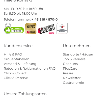
Hilfe & Kontakt
Mo.–Fr. 9:30 bis 18:30 Uhr
Sa. 9:30 bis 18:00 Uhr
Telefonnummer:
+ 43 316 / 870-0
Kundenservice
Unternehmen
Hilfe & FAQ
Standorte / Häuser
Größentabellen
Job & Karriere
Versand & Lieferung
Über uns
Retouren & Reklamationen FAQ
PlusCard
Click & Collect
Presse
Click & Reserve
Newsletter
Gastronomie
Unsere Zahlungsarten
Klarna
Paypal
Mastercard
Visa
Diners
Eps
Shop