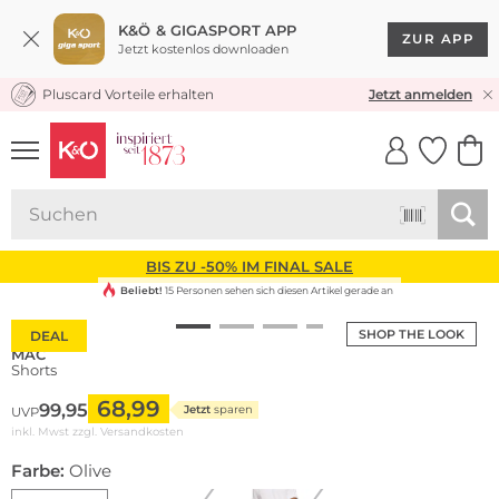
K&Ö & GIGASPORT APP
ZUR APP
Jetzt kostenlos downloaden
Pluscard Vorteile erhalten
KOSTENLOSER VERSAND* & RÜCKVERSAND
Jetzt anmelden
UNSERE APP
CLICK &
CLICK &
COLLECT
RESERVE
BIS ZU -50% IM FINAL SALE
Beliebt!
15 Personen sehen sich diesen Artikel gerade an
SHOP THE LOOK
DEAL
MAC
Shorts
68,99
99,95
Jetzt
sparen
UVP
inkl. Mwst zzgl.
Versandkosten
Farbe:
Olive