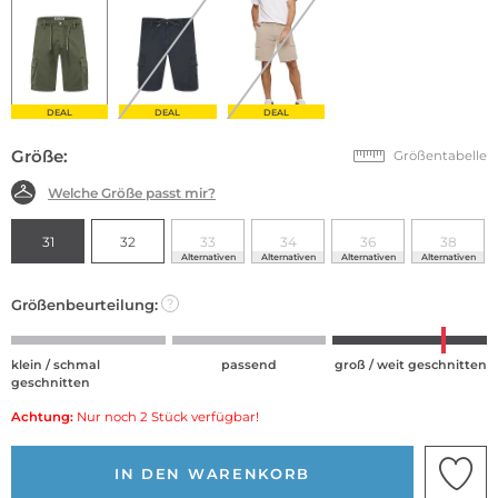
DEAL
DEAL
DEAL
Größe:
Größentabelle
Welche Größe passt mir?
31
32
33
34
36
38
Alternativen
Alternativen
Alternativen
Alternativen
Größenbeurteilung:
?
klein / schmal
passend
groß / weit geschnitten
geschnitten
Achtung:
Nur noch 2 Stück verfügbar!
IN DEN WARENKORB