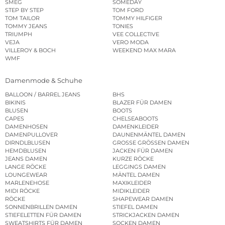
SMEG
SOMEDAY
STEP BY STEP
TOM FORD
TOM TAILOR
TOMMY HILFIGER
TOMMY JEANS
TONIES
TRIUMPH
VEE COLLECTIVE
VEJA
VERO MODA
VILLEROY & BOCH
WEEKEND MAX MARA
WMF
Damenmode & Schuhe
BALLOON / BARREL JEANS
BHS
BIKINIS
BLAZER FÜR DAMEN
BLUSEN
BOOTS
CAPES
CHELSEABOOTS
DAMENHOSEN
DAMENKLEIDER
DAMENPULLOVER
DAUNENMÄNTEL DAMEN
DIRNDLBLUSEN
GROSSE GRÖSSEN DAMEN
HEMDBLUSEN
JACKEN FÜR DAMEN
JEANS DAMEN
KURZE RÖCKE
LANGE RÖCKE
LEGGINGS DAMEN
LOUNGEWEAR
MÄNTEL DAMEN
MARLENEHOSE
MAXIKLEIDER
MIDI RÖCKE
MIDIKLEIDER
RÖCKE
SHAPEWEAR DAMEN
SONNENBRILLEN DAMEN
STIEFEL DAMEN
STIEFELETTEN FÜR DAMEN
STRICKJACKEN DAMEN
SWEATSHIRTS FÜR DAMEN
SOCKEN DAMEN