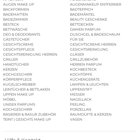
AUGEN MAKE UP
AUGENMAKEUP ENTFERNER
BACKFORMEN
BADTEPPICH
BADEMATTEN
BADEMÄNTEL
BADEZIMMER
BEAUTY GESCHENKE
BESTECK
BETTDECKEN
BETTWÄSCHE
DAMEN PARFUM
DEO & DEODORANTS
DUSCHGEL & BADESCHAUM
GÄSTETÜCHER
FÜR SIE
GESICHTSCREME
GESICHTSCREME HERREN
GESICHTSPFLEGE
GESICHTSREINIGUNG
GESICHTSREINIGUNG HERREN
GLÄSER
GRILLER
GRILLZUBEHÖR
HANDTÜCHER
HERREN PARFUM
KERZEN
KOCHBESTECK
KOCHGESCHIRR
KOCHTÖPFE
KÖRPERPFLEGE
KÜCHENGERÄTE
KUGELSCHREIBER
LAMPEN & LEUCHTEN
LEINTÜCHER & BETTLAKEN
LIPPENSTIFT
LIPPEN MAKE UP
MESSER
MÖBEL
NAGELLACK
UNISEX PARFUMS
PEELING
KOCHGESCHIRR
PORZELLAN
RASIERER & RASUR ZUBEHÖR
RAUMDÜFTE & KERZEN
TEINT | GESICHTS MAKE UP
VASEN