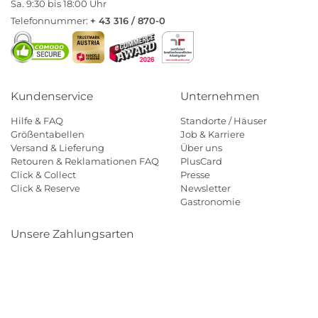
Sa. 9:30 bis 18:00 Uhr
Telefonnummer:
+ 43 316 / 870-0
Kundenservice
Unternehmen
Hilfe & FAQ
Standorte / Häuser
Größentabellen
Job & Karriere
Versand & Lieferung
Über uns
Retouren & Reklamationen FAQ
PlusCard
Click & Collect
Presse
Click & Reserve
Newsletter
Gastronomie
Unsere Zahlungsarten
Klarna
Paypal
Mastercard
Visa
Diners
Eps
Shop
Applepay
Amazon