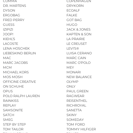
COMMA
COPENHAGEN
DR. MARTENS
DRYKORN
DYSON
ECOALF
ERGOBAG
FALKE
FRED PERRY
GOT BAG
GUESS
HUGO
IZIPIZI
JACK & JONES
JOOP!
KAPTEN & SON
KIEHL’S
LA PRAIRIE
LACOSTE
LE CREUSET
LENA HOSCHEK
LEVI’S®
LIEBESKIND BERLIN
LUISA CERANO
MAC
MARC CAIN
MARC JACOBS
MARC O’POLO
MCM
MEY
MICHAEL KORS
MONARI
MOS MOSH
NEW BALANCE
OFFICINE CREATIVE
OLYMP
ON SCHUHE
ONLY
OPUS
PAUL GREEN
POLO RALPH LAUREN
RAGWEAR
RAINKISS
REISENTHEL
REPLAY
RICHROYAL
SAMSONITE
SANETTA
SATCH
SKINY
SMEG
SOMEDAY
STEP BY STEP
TOM FORD
TOM TAILOR
TOMMY HILFIGER