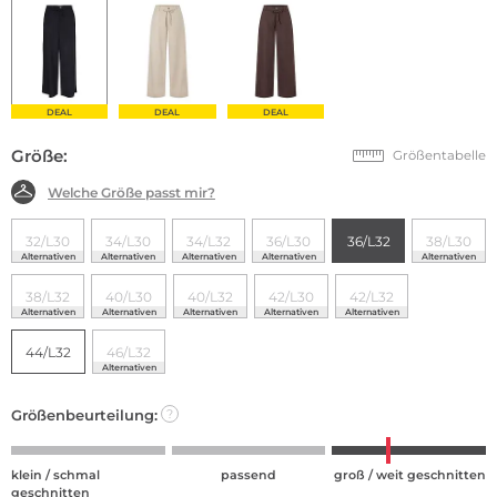
DEAL
DEAL
DEAL
Größe:
Größentabelle
Welche Größe passt mir?
32/L30
34/L30
34/L32
36/L30
36/L32
38/L30
Alternativen
Alternativen
Alternativen
Alternativen
Alternativen
38/L32
40/L30
40/L32
42/L30
42/L32
Alternativen
Alternativen
Alternativen
Alternativen
Alternativen
44/L32
46/L32
Alternativen
Größenbeurteilung:
?
klein / schmal
passend
groß / weit geschnitten
geschnitten