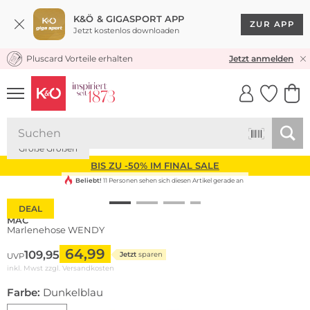
K&Ö & GIGASPORT APP
ZUR APP
Jetzt kostenlos downloaden
Pluscard Vorteile erhalten
KOSTENLOSER VERSAND* & RÜCKVERSAND
Jetzt anmelden
UNSERE APP
CLICK &
CLICK &
COLLECT
RESERVE
Große Größen
BIS ZU -50% IM FINAL SALE
Beliebt!
11 Personen sehen sich diesen Artikel gerade an
DEAL
MAC
Marlenehose WENDY
64,99
109,95
Jetzt
sparen
UVP
inkl. Mwst zzgl.
Versandkosten
Farbe:
Dunkelblau