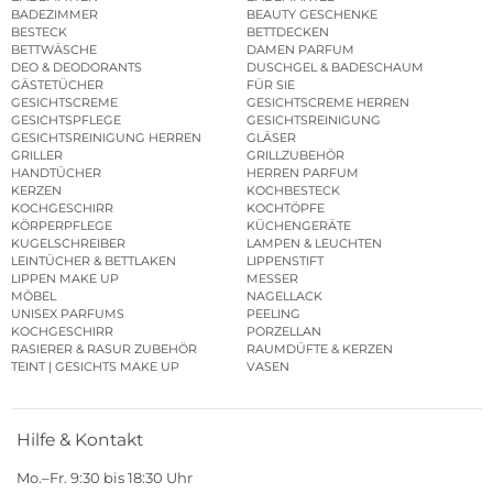
BADEZIMMER
BEAUTY GESCHENKE
BESTECK
BETTDECKEN
BETTWÄSCHE
DAMEN PARFUM
DEO & DEODORANTS
DUSCHGEL & BADESCHAUM
GÄSTETÜCHER
FÜR SIE
GESICHTSCREME
GESICHTSCREME HERREN
GESICHTSPFLEGE
GESICHTSREINIGUNG
GESICHTSREINIGUNG HERREN
GLÄSER
GRILLER
GRILLZUBEHÖR
HANDTÜCHER
HERREN PARFUM
KERZEN
KOCHBESTECK
KOCHGESCHIRR
KOCHTÖPFE
KÖRPERPFLEGE
KÜCHENGERÄTE
KUGELSCHREIBER
LAMPEN & LEUCHTEN
LEINTÜCHER & BETTLAKEN
LIPPENSTIFT
LIPPEN MAKE UP
MESSER
MÖBEL
NAGELLACK
UNISEX PARFUMS
PEELING
KOCHGESCHIRR
PORZELLAN
RASIERER & RASUR ZUBEHÖR
RAUMDÜFTE & KERZEN
TEINT | GESICHTS MAKE UP
VASEN
Hilfe & Kontakt
Mo.–Fr. 9:30 bis 18:30 Uhr