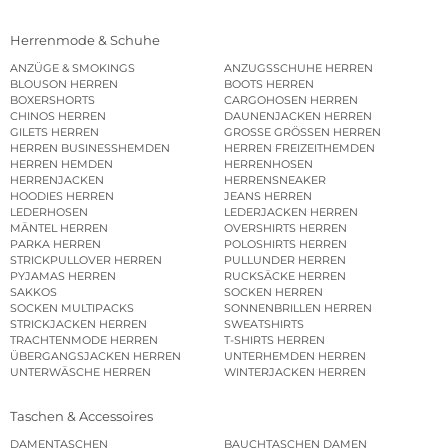
Herrenmode & Schuhe
ANZÜGE & SMOKINGS
ANZUGSSCHUHE HERREN
BLOUSON HERREN
BOOTS HERREN
BOXERSHORTS
CARGOHOSEN HERREN
CHINOS HERREN
DAUNENJACKEN HERREN
GILETS HERREN
GROSSE GRÖSSEN HERREN
HERREN BUSINESSHEMDEN
HERREN FREIZEITHEMDEN
HERREN HEMDEN
HERRENHOSEN
HERRENJACKEN
HERRENSNEAKER
HOODIES HERREN
JEANS HERREN
LEDERHOSEN
LEDERJACKEN HERREN
MÄNTEL HERREN
OVERSHIRTS HERREN
PARKA HERREN
POLOSHIRTS HERREN
STRICKPULLOVER HERREN
PULLUNDER HERREN
PYJAMAS HERREN
RUCKSÄCKE HERREN
SAKKOS
SOCKEN HERREN
SOCKEN MULTIPACKS
SONNENBRILLEN HERREN
STRICKJACKEN HERREN
SWEATSHIRTS
TRACHTENMODE HERREN
T-SHIRTS HERREN
ÜBERGANGSJACKEN HERREN
UNTERHEMDEN HERREN
UNTERWÄSCHE HERREN
WINTERJACKEN HERREN
Taschen & Accessoires
DAMENTASCHEN
BAUCHTASCHEN DAMEN