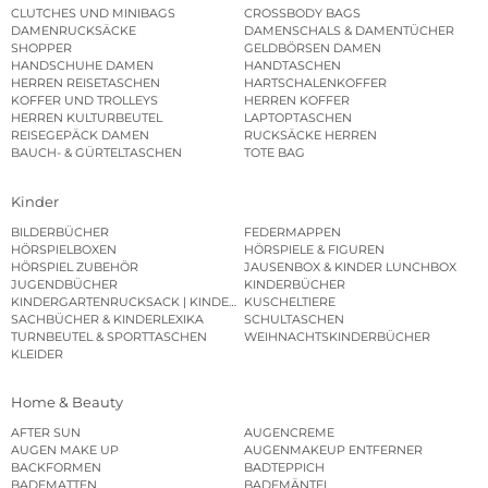
CLUTCHES UND MINIBAGS
CROSSBODY BAGS
DAMENRUCKSÄCKE
DAMENSCHALS & DAMENTÜCHER
SHOPPER
GELDBÖRSEN DAMEN
HANDSCHUHE DAMEN
HANDTASCHEN
HERREN REISETASCHEN
HARTSCHALENKOFFER
KOFFER UND TROLLEYS
HERREN KOFFER
HERREN KULTURBEUTEL
LAPTOPTASCHEN
REISEGEPÄCK DAMEN
RUCKSÄCKE HERREN
BAUCH- & GÜRTELTASCHEN
TOTE BAG
Kinder
BILDERBÜCHER
FEDERMAPPEN
HÖRSPIELBOXEN
HÖRSPIELE & FIGUREN
HÖRSPIEL ZUBEHÖR
JAUSENBOX & KINDER LUNCHBOX
JUGENDBÜCHER
KINDERBÜCHER
KINDERGARTENRUCKSACK | KINDERGARTENBEUTEL
KUSCHELTIERE
SACHBÜCHER & KINDERLEXIKA
SCHULTASCHEN
TURNBEUTEL & SPORTTASCHEN
WEIHNACHTSKINDERBÜCHER
KLEIDER
Home & Beauty
AFTER SUN
AUGENCREME
AUGEN MAKE UP
AUGENMAKEUP ENTFERNER
BACKFORMEN
BADTEPPICH
BADEMATTEN
BADEMÄNTEL