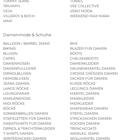
TOMMY JEANS
TONIES
TRIUMPH
VEE COLLECTIVE
VEJA
VERO MODA
VILLEROY & BOCH
WEEKEND MAX MARA
WMF
Damenmode & Schuhe
BALLOON / BARREL JEANS
BHS
BIKINIS
BLAZER FÜR DAMEN
BLUSEN
BOOTS
CAPES
CHELSEABOOTS
DAMENHOSEN
DAMENKLEIDER
DAMENPULLOVER
DAUNENMÄNTEL DAMEN
DIRNDLBLUSEN
GROSSE GRÖSSEN DAMEN
HEMDBLUSEN
JACKEN FÜR DAMEN
JEANS DAMEN
KURZE RÖCKE
LANGE RÖCKE
LEGGINGS DAMEN
LOUNGEWEAR
MÄNTEL DAMEN
MARLENEHOSE
MAXIKLEIDER
MIDI RÖCKE
MIDIKLEIDER
RÖCKE
SHAPEWEAR DAMEN
SONNENBRILLEN DAMEN
STIEFEL DAMEN
STIEFELETTEN FÜR DAMEN
STRICKJACKEN DAMEN
SWEATSHIRTS FÜR DAMEN
SOCKEN DAMEN
DIRNDL & TRACHTENKLEIDER
TRENCHCOATS
T-SHIRTS DAMEN
WIDELEG JEANS
WINTERJACKEN DAMEN
WOLLMÄNTEL DAMEN