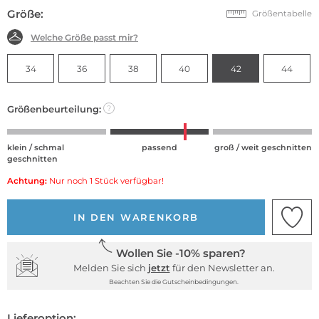
Größe:
Größentabelle
Welche Größe passt mir?
34
36
38
40
42
44
Größenbeurteilung:
?
klein / schmal
passend
groß / weit geschnitten
geschnitten
Achtung:
Nur noch 1 Stück verfügbar!
IN DEN WARENKORB
Wollen Sie -10% sparen?
Melden Sie sich
jetzt
für den Newsletter an.
Beachten Sie die Gutscheinbedingungen.
Lieferoption: