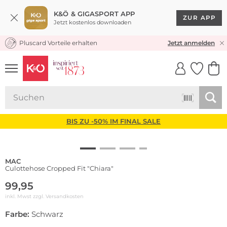
K&Ö & GIGASPORT APP
ZUR APP
Jetzt kostenlos downloaden
Pluscard Vorteile erhalten
KOSTENLOSER VERSAND* & RÜCKVERSAND
Jetzt anmelden
UNSERE APP
CLICK &
CLICK &
COLLECT
RESERVE
BIS ZU -50% IM FINAL SALE
MAC
Culottehose Cropped Fit "Chiara"
99,95
inkl. Mwst zzgl.
Versandkosten
Farbe:
Schwarz