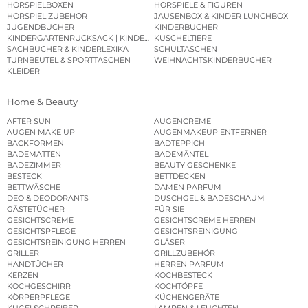
HÖRSPIELBOXEN
HÖRSPIELE & FIGUREN
HÖRSPIEL ZUBEHÖR
JAUSENBOX & KINDER LUNCHBOX
JUGENDBÜCHER
KINDERBÜCHER
KINDERGARTENRUCKSACK | KINDERGARTENBEUTEL
KUSCHELTIERE
SACHBÜCHER & KINDERLEXIKA
SCHULTASCHEN
TURNBEUTEL & SPORTTASCHEN
WEIHNACHTSKINDERBÜCHER
KLEIDER
Home & Beauty
AFTER SUN
AUGENCREME
AUGEN MAKE UP
AUGENMAKEUP ENTFERNER
BACKFORMEN
BADTEPPICH
BADEMATTEN
BADEMÄNTEL
BADEZIMMER
BEAUTY GESCHENKE
BESTECK
BETTDECKEN
BETTWÄSCHE
DAMEN PARFUM
DEO & DEODORANTS
DUSCHGEL & BADESCHAUM
GÄSTETÜCHER
FÜR SIE
GESICHTSCREME
GESICHTSCREME HERREN
GESICHTSPFLEGE
GESICHTSREINIGUNG
GESICHTSREINIGUNG HERREN
GLÄSER
GRILLER
GRILLZUBEHÖR
HANDTÜCHER
HERREN PARFUM
KERZEN
KOCHBESTECK
KOCHGESCHIRR
KOCHTÖPFE
KÖRPERPFLEGE
KÜCHENGERÄTE
KUGELSCHREIBER
LAMPEN & LEUCHTEN