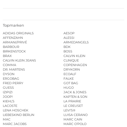
Topmarken
ADIDAS ORIGINALS
AESOP
AFFENZAHN
ALESSI
ARMANI/PRIVÉ
ARMEDANGELS
BARBOUR
BDK
BIRKENSTOCK
BOSS
BRAX
CALVIN KLEIN
CALVIN KLEIN JEANS
CLINIQUE
COMMA
COPENHAGEN
DR. MARTENS
DRYKORN
DYSON
ECOALF
ERGOBAG
FALKE
FRED PERRY
GOT BAG
GUESS
HUGO
IZIPIZI
JACK & JONES
JOOP!
KAPTEN & SON
KIEHL’S
LA PRAIRIE
LACOSTE
LE CREUSET
LENA HOSCHEK
LEVI’S®
LIEBESKIND BERLIN
LUISA CERANO
MAC
MARC CAIN
MARC JACOBS
MARC O’POLO