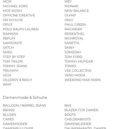
MCM
MEY
MICHAEL KORS
MONARI
MOS MOSH
NEW BALANCE
OFFICINE CREATIVE
OLYMP
ON SCHUHE
ONLY
OPUS
PAUL GREEN
POLO RALPH LAUREN
RAGWEAR
RAINKISS
REISENTHEL
REPLAY
RICHROYAL
SAMSONITE
SANETTA
SATCH
SKINY
SMEG
SOMEDAY
STEP BY STEP
TOM FORD
TOM TAILOR
TOMMY HILFIGER
TOMMY JEANS
TONIES
TRIUMPH
VEE COLLECTIVE
VEJA
VERO MODA
VILLEROY & BOCH
WEEKEND MAX MARA
WMF
Damenmode & Schuhe
BALLOON / BARREL JEANS
BHS
BIKINIS
BLAZER FÜR DAMEN
BLUSEN
BOOTS
CAPES
CHELSEABOOTS
DAMENHOSEN
DAMENKLEIDER
DAMENPULLOVER
DAUNENMÄNTEL DAMEN