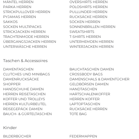
MÄNTEL HERREN
OVERSHIRTS HERREN
PARKA HERREN
POLOSHIRTS HERREN
STRICKPULLOVER HERREN
PULLUNDER HERREN
PYJAMAS HERREN
RUCKSÄCKE HERREN
SAKKOS
SOCKEN HERREN
SOCKEN MULTIPACKS
SONNENBRILLEN HERREN
STRICKJACKEN HERREN
SWEATSHIRTS
TRACHTENMODE HERREN
T-SHIRTS HERREN
ÜBERGANGSJACKEN HERREN
UNTERHEMDEN HERREN
UNTERWÄSCHE HERREN
WINTERJACKEN HERREN
Taschen & Accessoires
DAMENTASCHEN
BAUCHTASCHEN DAMEN
CLUTCHES UND MINIBAGS
CROSSBODY BAGS
DAMENRUCKSÄCKE
DAMENSCHALS & DAMENTÜCHER
SHOPPER
GELDBÖRSEN DAMEN
HANDSCHUHE DAMEN
HANDTASCHEN
HERREN REISETASCHEN
HARTSCHALENKOFFER
KOFFER UND TROLLEYS
HERREN KOFFER
HERREN KULTURBEUTEL
LAPTOPTASCHEN
REISEGEPÄCK DAMEN
RUCKSÄCKE HERREN
BAUCH- & GÜRTELTASCHEN
TOTE BAG
Kinder
BILDERBÜCHER
FEDERMAPPEN