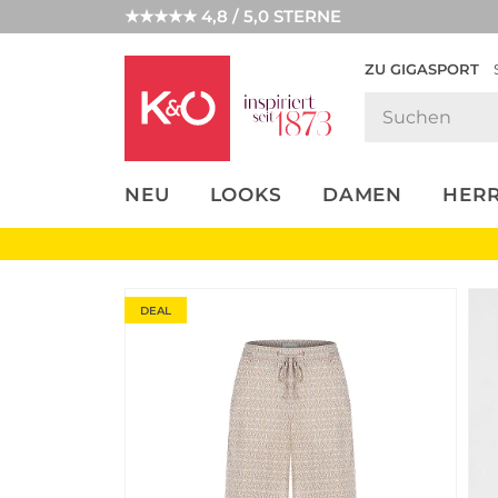
★★★★★ 4,8 / 5,0 STERNE
ZU GIGASPORT
FASHION-
UNSERE APP
CLICK &
CLICK &
TRENDS
COLLECT
RESERVE
NEU
LOOKS
DAMEN
HER
DEAL