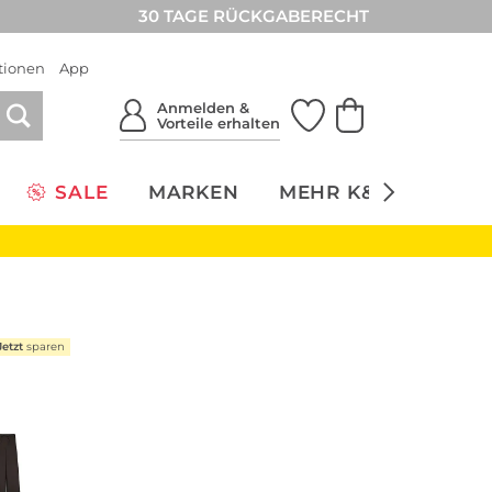
30 TAGE RÜCKGABERECHT
tionen
App
Anmelden &
Vorteile erhalten
SALE
MARKEN
MEHR K&Ö
NACH
Jetzt
sparen