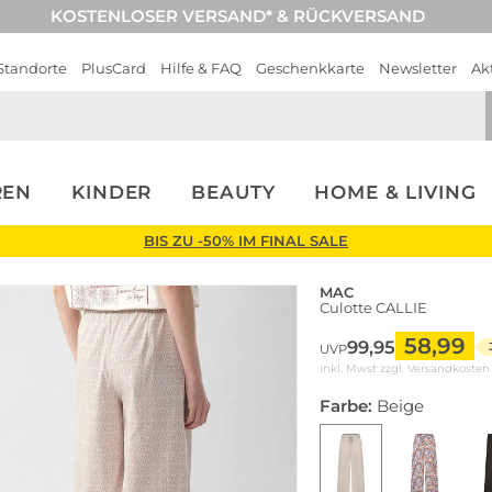
KOSTENLOSER VERSAND* & RÜCKVERSAND
Standorte
PlusCard
Hilfe & FAQ
Geschenkkarte
Newsletter
Ak
REN
KINDER
BEAUTY
HOME & LIVING
BIS ZU -50% IM FINAL SALE
MAC
Culotte CALLIE
58,99
99,95
UVP
inkl. Mwst zzgl.
Versandkosten
Farbe:
Beige