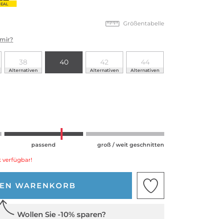
EAL
Größentabelle
 mir?
38
40
42
44
Alternativen
Alternativen
Alternativen
passend
groß / weit geschnitten
 verfügbar!
DEN WARENKORB
Wollen Sie -10% sparen?