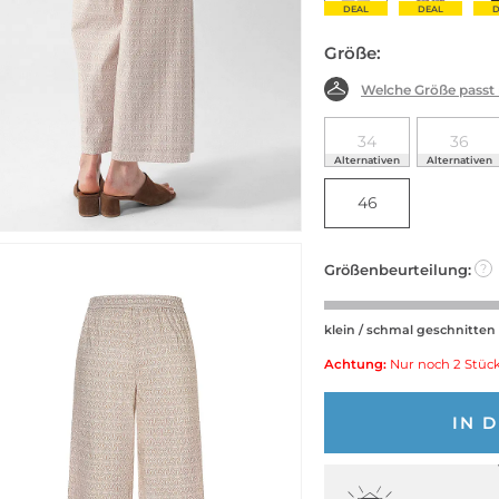
DEAL
DEAL
D
Größe:
Welche Größe passt
34
36
Alternativen
Alternativen
46
Größenbeurteilung:
?
klein / schmal geschnitten
Achtung:
Nur noch 2 Stück
IN 