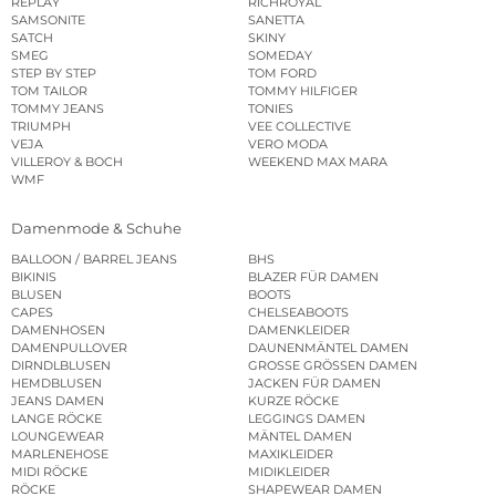
REPLAY
RICHROYAL
SAMSONITE
SANETTA
SATCH
SKINY
SMEG
SOMEDAY
STEP BY STEP
TOM FORD
TOM TAILOR
TOMMY HILFIGER
TOMMY JEANS
TONIES
TRIUMPH
VEE COLLECTIVE
VEJA
VERO MODA
VILLEROY & BOCH
WEEKEND MAX MARA
WMF
Damenmode & Schuhe
BALLOON / BARREL JEANS
BHS
BIKINIS
BLAZER FÜR DAMEN
BLUSEN
BOOTS
CAPES
CHELSEABOOTS
DAMENHOSEN
DAMENKLEIDER
DAMENPULLOVER
DAUNENMÄNTEL DAMEN
DIRNDLBLUSEN
GROSSE GRÖSSEN DAMEN
HEMDBLUSEN
JACKEN FÜR DAMEN
JEANS DAMEN
KURZE RÖCKE
LANGE RÖCKE
LEGGINGS DAMEN
LOUNGEWEAR
MÄNTEL DAMEN
MARLENEHOSE
MAXIKLEIDER
MIDI RÖCKE
MIDIKLEIDER
RÖCKE
SHAPEWEAR DAMEN