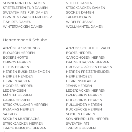
SONNENBRILLEN DAMEN
STIEFEL DAMEN
STIEFELETTEN FÜR DAMEN
STRICKJACKEN DAMEN
SWEATSHIRTS FÜR DAMEN
SOCKEN DAMEN
DIRNDL & TRACHTENKLEIDER
TRENCHCOATS
T-SHIRTS DAMEN
WIDELEG JEANS
WINTERJACKEN DAMEN
WOLLMÄNTEL DAMEN
Herrenmode & Schuhe
ANZÜGE & SMOKINGS
ANZUGSSCHUHE HERREN
BLOUSON HERREN
BOOTS HERREN
BOXERSHORTS
CARGOHOSEN HERREN
CHINOS HERREN
DAUNENJACKEN HERREN
GILETS HERREN
GROSSE GRÖSSEN HERREN
HERREN BUSINESSHEMDEN
HERREN FREIZEITHEMDEN
HERREN HEMDEN
HERRENHOSEN
HERRENJACKEN
HERRENSNEAKER
HOODIES HERREN
JEANS HERREN
LEDERHOSEN
LEDERJACKEN HERREN
MÄNTEL HERREN
OVERSHIRTS HERREN
PARKA HERREN
POLOSHIRTS HERREN
STRICKPULLOVER HERREN
PULLUNDER HERREN
PYJAMAS HERREN
RUCKSÄCKE HERREN
SAKKOS
SOCKEN HERREN
SOCKEN MULTIPACKS
SONNENBRILLEN HERREN
STRICKJACKEN HERREN
SWEATSHIRTS
TRACHTENMODE HERREN
T-SHIRTS HERREN