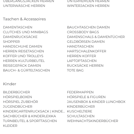
ÜBERGANGSJACKEN HERREN
UNTERHEMDEN HERREN
UNTERWÄSCHE HERREN
WINTERJACKEN HERREN
Taschen & Accessoires
DAMENTASCHEN
BAUCHTASCHEN DAMEN
CLUTCHES UND MINIBAGS
CROSSBODY BAGS
DAMENRUCKSÄCKE
DAMENSCHALS & DAMENTÜCHER
SHOPPER
GELDBÖRSEN DAMEN
HANDSCHUHE DAMEN
HANDTASCHEN
HERREN REISETASCHEN
HARTSCHALENKOFFER
KOFFER UND TROLLEYS
HERREN KOFFER
HERREN KULTURBEUTEL
LAPTOPTASCHEN
REISEGEPÄCK DAMEN
RUCKSÄCKE HERREN
BAUCH- & GÜRTELTASCHEN
TOTE BAG
Kinder
BILDERBÜCHER
FEDERMAPPEN
HÖRSPIELBOXEN
HÖRSPIELE & FIGUREN
HÖRSPIEL ZUBEHÖR
JAUSENBOX & KINDER LUNCHBOX
JUGENDBÜCHER
KINDERBÜCHER
KINDERGARTENRUCKSACK | KINDERGARTENBEUTEL
KUSCHELTIERE
SACHBÜCHER & KINDERLEXIKA
SCHULTASCHEN
TURNBEUTEL & SPORTTASCHEN
WEIHNACHTSKINDERBÜCHER
KLEIDER