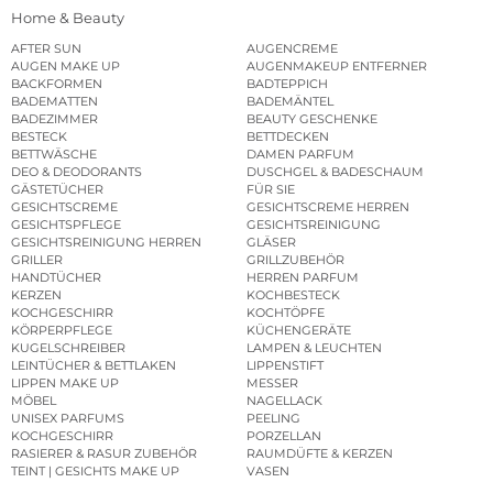
Home & Beauty
AFTER SUN
AUGENCREME
AUGEN MAKE UP
AUGENMAKEUP ENTFERNER
BACKFORMEN
BADTEPPICH
BADEMATTEN
BADEMÄNTEL
BADEZIMMER
BEAUTY GESCHENKE
BESTECK
BETTDECKEN
BETTWÄSCHE
DAMEN PARFUM
DEO & DEODORANTS
DUSCHGEL & BADESCHAUM
GÄSTETÜCHER
FÜR SIE
GESICHTSCREME
GESICHTSCREME HERREN
GESICHTSPFLEGE
GESICHTSREINIGUNG
GESICHTSREINIGUNG HERREN
GLÄSER
GRILLER
GRILLZUBEHÖR
HANDTÜCHER
HERREN PARFUM
KERZEN
KOCHBESTECK
KOCHGESCHIRR
KOCHTÖPFE
KÖRPERPFLEGE
KÜCHENGERÄTE
KUGELSCHREIBER
LAMPEN & LEUCHTEN
LEINTÜCHER & BETTLAKEN
LIPPENSTIFT
LIPPEN MAKE UP
MESSER
MÖBEL
NAGELLACK
UNISEX PARFUMS
PEELING
KOCHGESCHIRR
PORZELLAN
RASIERER & RASUR ZUBEHÖR
RAUMDÜFTE & KERZEN
TEINT | GESICHTS MAKE UP
VASEN