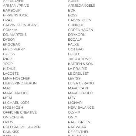
AFFENZAHN
ALESSI
ARMANI/PRIVÉ
ARMEDANGELS
BARBOUR
BDK
BIRKENSTOCK
BOSS
BRAX
CALVIN KLEIN
CALVIN KLEIN JEANS
CLINIQUE
COMMA
COPENHAGEN
DR. MARTENS
DRYKORN
DYSON
ECOALF
ERGOBAG
FALKE
FRED PERRY
GOT BAG
GUESS
HUGO
IZIPIZI
JACK & JONES
JOOP!
KAPTEN & SON
KIEHL’S
LA PRAIRIE
LACOSTE
LE CREUSET
LENA HOSCHEK
LEVI’S®
LIEBESKIND BERLIN
LUISA CERANO
MAC
MARC CAIN
MARC JACOBS
MARC O’POLO
MCM
MEY
MICHAEL KORS
MONARI
MOS MOSH
NEW BALANCE
OFFICINE CREATIVE
OLYMP
ON SCHUHE
ONLY
OPUS
PAUL GREEN
POLO RALPH LAUREN
RAGWEAR
RAINKISS
REISENTHEL