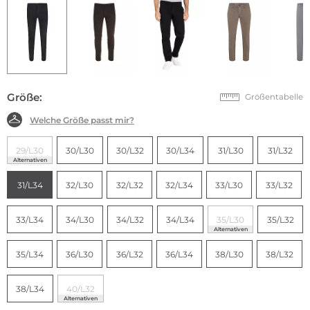
Größe:
Größentabelle
Welche Größe passt mir?
29/L30
30/L30
30/L32
30/L34
31/L30
31/L32
Alternativen
31/L34
32/L30
32/L32
32/L34
33/L30
33/L32
33/L34
34/L30
34/L32
34/L34
35/L30
35/L32
Alternativen
35/L34
36/L30
36/L32
36/L34
38/L30
38/L32
38/L34
40/L32
Alternativen