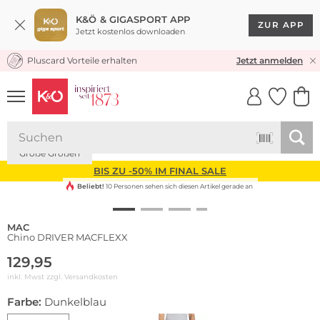
K&Ö & GIGASPORT APP
ZUR APP
Jetzt kostenlos downloaden
Pluscard Vorteile erhalten
KOSTENLOSER VERSAND* & RÜCKVERSAND
Jetzt anmelden
UNSERE APP
CLICK &
CLICK &
COLLECT
RESERVE
Große Größen
BIS ZU -50% IM FINAL SALE
Beliebt!
10 Personen sehen sich diesen Artikel gerade an
MAC
Chino DRIVER MACFLEXX
129,95
inkl. Mwst zzgl.
Versandkosten
Farbe:
Dunkelblau