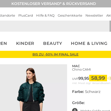
KOSTENLOSER VERSAND* & RÜCKVERSAND
Standorte
PlusCard
Hilfe & FAQ
Geschenkkarte
Newsletter
Ak
REN
KINDER
BEAUTY
HOME & LIVING
BIS ZU -50% IM FINAL SALE
MAC
Chino CAMI
58,99
99,95
UVP
inkl. Mwst zzgl.
Versandkosten
Farbe:
Schwarz
Größe:
Welche Größe passt