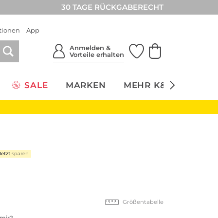
30 TAGE RÜCKGABERECHT
tionen
App
Anmelden &
Vorteile erhalten
SALE
MARKEN
MEHR K&Ö
NACH
Jetzt
sparen
Größentabelle
 mir?