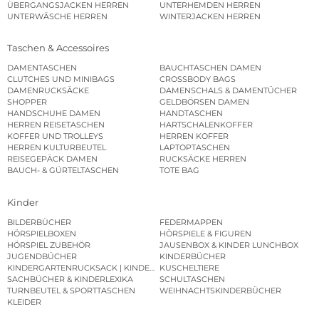
ÜBERGANGSJACKEN HERREN
UNTERHEMDEN HERREN
UNTERWÄSCHE HERREN
WINTERJACKEN HERREN
Taschen & Accessoires
DAMENTASCHEN
BAUCHTASCHEN DAMEN
CLUTCHES UND MINIBAGS
CROSSBODY BAGS
DAMENRUCKSÄCKE
DAMENSCHALS & DAMENTÜCHER
SHOPPER
GELDBÖRSEN DAMEN
HANDSCHUHE DAMEN
HANDTASCHEN
HERREN REISETASCHEN
HARTSCHALENKOFFER
KOFFER UND TROLLEYS
HERREN KOFFER
HERREN KULTURBEUTEL
LAPTOPTASCHEN
REISEGEPÄCK DAMEN
RUCKSÄCKE HERREN
BAUCH- & GÜRTELTASCHEN
TOTE BAG
Kinder
BILDERBÜCHER
FEDERMAPPEN
HÖRSPIELBOXEN
HÖRSPIELE & FIGUREN
HÖRSPIEL ZUBEHÖR
JAUSENBOX & KINDER LUNCHBOX
JUGENDBÜCHER
KINDERBÜCHER
KINDERGARTENRUCKSACK | KINDERGARTENBEUTEL
KUSCHELTIERE
SACHBÜCHER & KINDERLEXIKA
SCHULTASCHEN
TURNBEUTEL & SPORTTASCHEN
WEIHNACHTSKINDERBÜCHER
KLEIDER