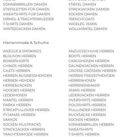
SONNENBRILLEN DAMEN
STIEFEL DAMEN
STIEFELETTEN FÜR DAMEN
STRICKJACKEN DAMEN
SWEATSHIRTS FÜR DAMEN
SOCKEN DAMEN
DIRNDL & TRACHTENKLEIDER
TRENCHCOATS
T-SHIRTS DAMEN
WIDELEG JEANS
WINTERJACKEN DAMEN
WOLLMÄNTEL DAMEN
Herrenmode & Schuhe
ANZÜGE & SMOKINGS
ANZUGSSCHUHE HERREN
BLOUSON HERREN
BOOTS HERREN
BOXERSHORTS
CARGOHOSEN HERREN
CHINOS HERREN
DAUNENJACKEN HERREN
GILETS HERREN
GROSSE GRÖSSEN HERREN
HERREN BUSINESSHEMDEN
HERREN FREIZEITHEMDEN
HERREN HEMDEN
HERRENHOSEN
HERRENJACKEN
HERRENSNEAKER
HOODIES HERREN
JEANS HERREN
LEDERHOSEN
LEDERJACKEN HERREN
MÄNTEL HERREN
OVERSHIRTS HERREN
PARKA HERREN
POLOSHIRTS HERREN
STRICKPULLOVER HERREN
PULLUNDER HERREN
PYJAMAS HERREN
RUCKSÄCKE HERREN
SAKKOS
SOCKEN HERREN
SOCKEN MULTIPACKS
SONNENBRILLEN HERREN
STRICKJACKEN HERREN
SWEATSHIRTS
TRACHTENMODE HERREN
T-SHIRTS HERREN