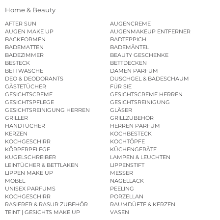
Home & Beauty
AFTER SUN
AUGENCREME
AUGEN MAKE UP
AUGENMAKEUP ENTFERNER
BACKFORMEN
BADTEPPICH
BADEMATTEN
BADEMÄNTEL
BADEZIMMER
BEAUTY GESCHENKE
BESTECK
BETTDECKEN
BETTWÄSCHE
DAMEN PARFUM
DEO & DEODORANTS
DUSCHGEL & BADESCHAUM
GÄSTETÜCHER
FÜR SIE
GESICHTSCREME
GESICHTSCREME HERREN
GESICHTSPFLEGE
GESICHTSREINIGUNG
GESICHTSREINIGUNG HERREN
GLÄSER
GRILLER
GRILLZUBEHÖR
HANDTÜCHER
HERREN PARFUM
KERZEN
KOCHBESTECK
KOCHGESCHIRR
KOCHTÖPFE
KÖRPERPFLEGE
KÜCHENGERÄTE
KUGELSCHREIBER
LAMPEN & LEUCHTEN
LEINTÜCHER & BETTLAKEN
LIPPENSTIFT
LIPPEN MAKE UP
MESSER
MÖBEL
NAGELLACK
UNISEX PARFUMS
PEELING
KOCHGESCHIRR
PORZELLAN
RASIERER & RASUR ZUBEHÖR
RAUMDÜFTE & KERZEN
TEINT | GESICHTS MAKE UP
VASEN