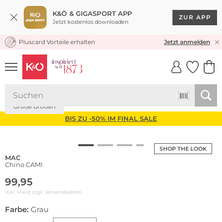
K&Ö & GIGASPORT APP
ZUR APP
Jetzt kostenlos downloaden
Pluscard Vorteile erhalten
KOSTENLOSER VERSAND* & RÜCKVERSAND
Jetzt anmelden
UNSERE APP
CLICK &
CLICK &
COLLECT
RESERVE
Große Größen
BIS ZU -50% IM FINAL SALE
SHOP THE LOOK
MAC
Chino CAMI
99,95
inkl. Mwst zzgl.
Versandkosten
Farbe:
Grau