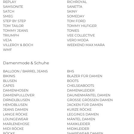
REPLAY
RICHROYAL
SAMSONITE
SANETTA
SATCH
SKINY
SMEG
SOMEDAY
STEP BY STEP
TOM FORD
TOM TAILOR
TOMMY HILFIGER
TOMMY JEANS
TONIES
TRIUMPH
VEE COLLECTIVE
VEJA
VERO MODA
VILLEROY & BOCH
WEEKEND MAX MARA
WMF
Damenmode & Schuhe
BALLOON / BARREL JEANS
BHS
BIKINIS
BLAZER FÜR DAMEN
BLUSEN
BOOTS
CAPES
CHELSEABOOTS
DAMENHOSEN
DAMENKLEIDER
DAMENPULLOVER
DAUNENMÄNTEL DAMEN
DIRNDLBLUSEN
GROSSE GRÖSSEN DAMEN
HEMDBLUSEN
JACKEN FÜR DAMEN
JEANS DAMEN
KURZE RÖCKE
LANGE RÖCKE
LEGGINGS DAMEN
LOUNGEWEAR
MÄNTEL DAMEN
MARLENEHOSE
MAXIKLEIDER
MIDI RÖCKE
MIDIKLEIDER
RÖCKE
SHAPEWEAR DAMEN