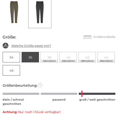
Größe:
Größentabelle
Welche Größe passt mir?
34
36
38
40
42
44
Alternativen
Alternativen
Alternativen
Alternativen
46
Größenbeurteilung:
?
klein / schmal
passend
groß / weit geschnitten
geschnitten
Achtung:
Nur noch 1 Stück verfügbar!