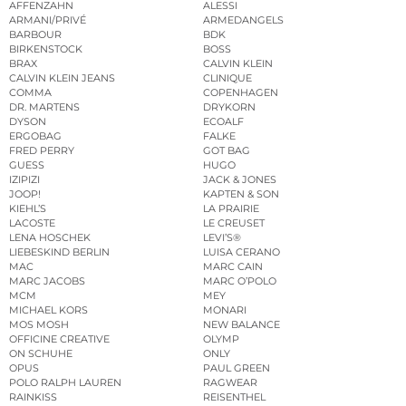
AFFENZAHN
ALESSI
ARMANI/PRIVÉ
ARMEDANGELS
BARBOUR
BDK
BIRKENSTOCK
BOSS
BRAX
CALVIN KLEIN
CALVIN KLEIN JEANS
CLINIQUE
COMMA
COPENHAGEN
DR. MARTENS
DRYKORN
DYSON
ECOALF
ERGOBAG
FALKE
FRED PERRY
GOT BAG
GUESS
HUGO
IZIPIZI
JACK & JONES
JOOP!
KAPTEN & SON
KIEHL’S
LA PRAIRIE
LACOSTE
LE CREUSET
LENA HOSCHEK
LEVI’S®
LIEBESKIND BERLIN
LUISA CERANO
MAC
MARC CAIN
MARC JACOBS
MARC O’POLO
MCM
MEY
MICHAEL KORS
MONARI
MOS MOSH
NEW BALANCE
OFFICINE CREATIVE
OLYMP
ON SCHUHE
ONLY
OPUS
PAUL GREEN
POLO RALPH LAUREN
RAGWEAR
RAINKISS
REISENTHEL