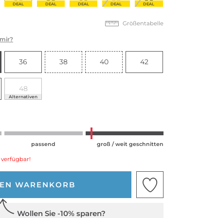
DEAL
DEAL
DEAL
DEAL
DEAL
Größentabelle
 mir?
36
38
40
42
48
Alternativen
passend
groß / weit geschnitten
 verfügbar!
DEN WARENKORB
Wollen Sie -10% sparen?