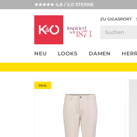
★★★★★ 4,8 / 5,0 STERNE
ZU GIGASPORT
FASHION-
UNSERE APP
CLICK &
CLICK &
TRENDS
COLLECT
RESERVE
NEU
LOOKS
DAMEN
HER
DEAL