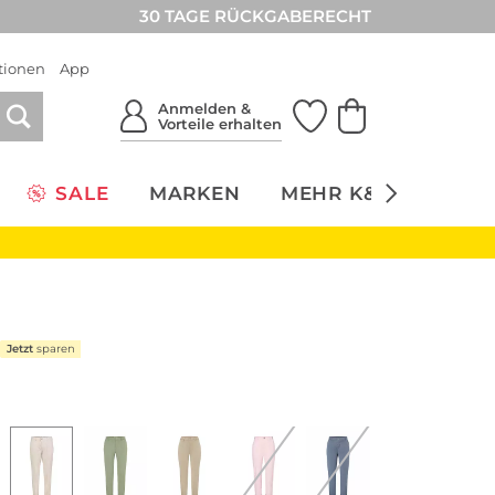
30 TAGE RÜCKGABERECHT
tionen
App
Anmelden &
Vorteile erhalten
SALE
MARKEN
MEHR K&Ö
NACH
Jetzt
sparen