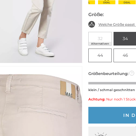
DEAL
DEAL
DEAL
Größe:
Welche Größe passt
32
34
Alternativen
44
46
Größenbeurteilung:
?
klein / schmal geschnitten
Achtung:
Nur noch 1 Stück
IN 