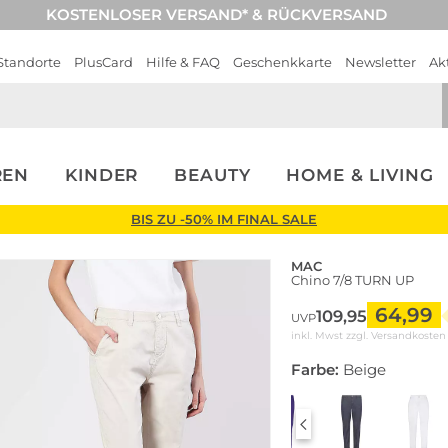
KOSTENLOSER VERSAND* & RÜCKVERSAND
Standorte
PlusCard
Hilfe & FAQ
Geschenkkarte
Newsletter
Ak
REN
KINDER
BEAUTY
HOME & LIVING
BIS ZU -50% IM FINAL SALE
MAC
Chino 7/8 TURN UP
64,99
109,95
UVP
inkl. Mwst zzgl.
Versandkosten
Farbe:
Beige