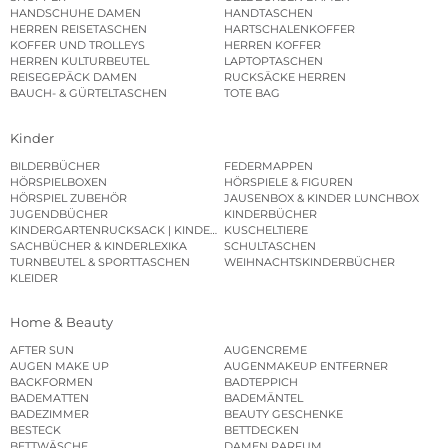
HANDSCHUHE DAMEN
HANDTASCHEN
HERREN REISETASCHEN
HARTSCHALENKOFFER
KOFFER UND TROLLEYS
HERREN KOFFER
HERREN KULTURBEUTEL
LAPTOPTASCHEN
REISEGEPÄCK DAMEN
RUCKSÄCKE HERREN
BAUCH- & GÜRTELTASCHEN
TOTE BAG
Kinder
BILDERBÜCHER
FEDERMAPPEN
HÖRSPIELBOXEN
HÖRSPIELE & FIGUREN
HÖRSPIEL ZUBEHÖR
JAUSENBOX & KINDER LUNCHBOX
JUGENDBÜCHER
KINDERBÜCHER
KINDERGARTENRUCKSACK | KINDERGARTENBEUTEL
KUSCHELTIERE
SACHBÜCHER & KINDERLEXIKA
SCHULTASCHEN
TURNBEUTEL & SPORTTASCHEN
WEIHNACHTSKINDERBÜCHER
KLEIDER
Home & Beauty
AFTER SUN
AUGENCREME
AUGEN MAKE UP
AUGENMAKEUP ENTFERNER
BACKFORMEN
BADTEPPICH
BADEMATTEN
BADEMÄNTEL
BADEZIMMER
BEAUTY GESCHENKE
BESTECK
BETTDECKEN
BETTWÄSCHE
DAMEN PARFUM