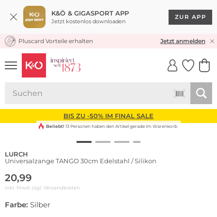
K&Ö & GIGASPORT APP
ZUR APP
Jetzt kostenlos downloaden
Pluscard Vorteile erhalten
KOSTENLOSER VERSAND* & RÜCKVERSAND
Jetzt anmelden
UNSERE APP
CLICK &
CLICK &
COLLECT
RESERVE
BIS ZU -50% IM FINAL SALE
Beliebt!
13 Personen haben den Artikel gerade im Warenkorb
LURCH
Universalzange TANGO 30cm Edelstahl / Silikon
20,99
inkl. Mwst zzgl.
Versandkosten
Farbe:
Silber