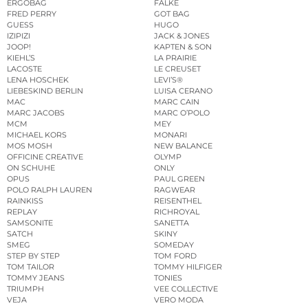
ERGOBAG
FALKE
FRED PERRY
GOT BAG
GUESS
HUGO
IZIPIZI
JACK & JONES
JOOP!
KAPTEN & SON
KIEHL’S
LA PRAIRIE
LACOSTE
LE CREUSET
LENA HOSCHEK
LEVI’S®
LIEBESKIND BERLIN
LUISA CERANO
MAC
MARC CAIN
MARC JACOBS
MARC O’POLO
MCM
MEY
MICHAEL KORS
MONARI
MOS MOSH
NEW BALANCE
OFFICINE CREATIVE
OLYMP
ON SCHUHE
ONLY
OPUS
PAUL GREEN
POLO RALPH LAUREN
RAGWEAR
RAINKISS
REISENTHEL
REPLAY
RICHROYAL
SAMSONITE
SANETTA
SATCH
SKINY
SMEG
SOMEDAY
STEP BY STEP
TOM FORD
TOM TAILOR
TOMMY HILFIGER
TOMMY JEANS
TONIES
TRIUMPH
VEE COLLECTIVE
VEJA
VERO MODA