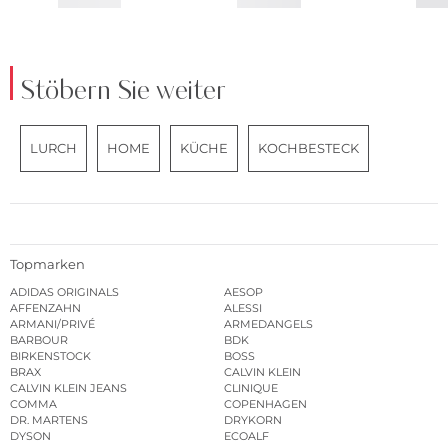
Stöbern Sie weiter
LURCH
HOME
KÜCHE
KOCHBESTECK
Topmarken
ADIDAS ORIGINALS
AESOP
AFFENZAHN
ALESSI
ARMANI/PRIVÉ
ARMEDANGELS
BARBOUR
BDK
BIRKENSTOCK
BOSS
BRAX
CALVIN KLEIN
CALVIN KLEIN JEANS
CLINIQUE
COMMA
COPENHAGEN
DR. MARTENS
DRYKORN
DYSON
ECOALF