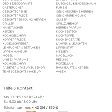
DEO & DEODORANTS
DUSCHGEL & BADESCHAUM
GÄSTETÜCHER
FÜR SIE
GESICHTSCREME
GESICHTSCREME HERREN
GESICHTSPFLEGE
GESICHTSREINIGUNG
GESICHTSREINIGUNG HERREN
GLÄSER
GRILLER
GRILLZUBEHÖR
HANDTÜCHER
HERREN PARFUM
KERZEN
KOCHBESTECK
KOCHGESCHIRR
KOCHTÖPFE
KÖRPERPFLEGE
KÜCHENGERÄTE
KUGELSCHREIBER
LAMPEN & LEUCHTEN
LEINTÜCHER & BETTLAKEN
LIPPENSTIFT
LIPPEN MAKE UP
MESSER
MÖBEL
NAGELLACK
UNISEX PARFUMS
PEELING
KOCHGESCHIRR
PORZELLAN
RASIERER & RASUR ZUBEHÖR
RAUMDÜFTE & KERZEN
TEINT | GESICHTS MAKE UP
VASEN
Hilfe & Kontakt
Mo.–Fr. 9:30 bis 18:30 Uhr
Sa. 9:30 bis 18:00 Uhr
Telefonnummer:
+ 43 316 / 870-0