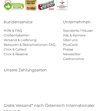
Kundenservice
Unternehmen
Hilfe & FAQ
Standorte / Häuser
Größentabellen
Job & Karriere
Versand & Lieferung
Über uns
Retouren & Reklamationen FAQ
PlusCard
Click & Collect
Presse
Click & Reserve
Newsletter
Gastronomie
Unsere Zahlungsarten
Klarna
Paypal
Mastercard
Visa
Diners
Eps
Shop
Applepay
Amazon
Gratis Versand* nach Österreich Internationaler