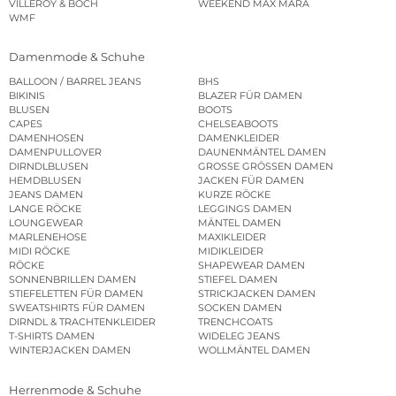
VILLEROY & BOCH
WEEKEND MAX MARA
WMF
Damenmode & Schuhe
BALLOON / BARREL JEANS
BHS
BIKINIS
BLAZER FÜR DAMEN
BLUSEN
BOOTS
CAPES
CHELSEABOOTS
DAMENHOSEN
DAMENKLEIDER
DAMENPULLOVER
DAUNENMÄNTEL DAMEN
DIRNDLBLUSEN
GROSSE GRÖSSEN DAMEN
HEMDBLUSEN
JACKEN FÜR DAMEN
JEANS DAMEN
KURZE RÖCKE
LANGE RÖCKE
LEGGINGS DAMEN
LOUNGEWEAR
MÄNTEL DAMEN
MARLENEHOSE
MAXIKLEIDER
MIDI RÖCKE
MIDIKLEIDER
RÖCKE
SHAPEWEAR DAMEN
SONNENBRILLEN DAMEN
STIEFEL DAMEN
STIEFELETTEN FÜR DAMEN
STRICKJACKEN DAMEN
SWEATSHIRTS FÜR DAMEN
SOCKEN DAMEN
DIRNDL & TRACHTENKLEIDER
TRENCHCOATS
T-SHIRTS DAMEN
WIDELEG JEANS
WINTERJACKEN DAMEN
WOLLMÄNTEL DAMEN
Herrenmode & Schuhe