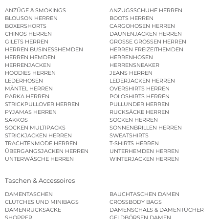
ANZÜGE & SMOKINGS
ANZUGSSCHUHE HERREN
BLOUSON HERREN
BOOTS HERREN
BOXERSHORTS
CARGOHOSEN HERREN
CHINOS HERREN
DAUNENJACKEN HERREN
GILETS HERREN
GROSSE GRÖSSEN HERREN
HERREN BUSINESSHEMDEN
HERREN FREIZEITHEMDEN
HERREN HEMDEN
HERRENHOSEN
HERRENJACKEN
HERRENSNEAKER
HOODIES HERREN
JEANS HERREN
LEDERHOSEN
LEDERJACKEN HERREN
MÄNTEL HERREN
OVERSHIRTS HERREN
PARKA HERREN
POLOSHIRTS HERREN
STRICKPULLOVER HERREN
PULLUNDER HERREN
PYJAMAS HERREN
RUCKSÄCKE HERREN
SAKKOS
SOCKEN HERREN
SOCKEN MULTIPACKS
SONNENBRILLEN HERREN
STRICKJACKEN HERREN
SWEATSHIRTS
TRACHTENMODE HERREN
T-SHIRTS HERREN
ÜBERGANGSJACKEN HERREN
UNTERHEMDEN HERREN
UNTERWÄSCHE HERREN
WINTERJACKEN HERREN
Taschen & Accessoires
DAMENTASCHEN
BAUCHTASCHEN DAMEN
CLUTCHES UND MINIBAGS
CROSSBODY BAGS
DAMENRUCKSÄCKE
DAMENSCHALS & DAMENTÜCHER
SHOPPER
GELDBÖRSEN DAMEN