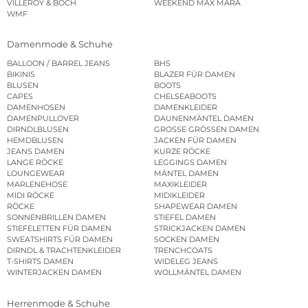
VILLEROY & BOCH
WEEKEND MAX MARA
WMF
Damenmode & Schuhe
BALLOON / BARREL JEANS
BHS
BIKINIS
BLAZER FÜR DAMEN
BLUSEN
BOOTS
CAPES
CHELSEABOOTS
DAMENHOSEN
DAMENKLEIDER
DAMENPULLOVER
DAUNENMÄNTEL DAMEN
DIRNDLBLUSEN
GROSSE GRÖSSEN DAMEN
HEMDBLUSEN
JACKEN FÜR DAMEN
JEANS DAMEN
KURZE RÖCKE
LANGE RÖCKE
LEGGINGS DAMEN
LOUNGEWEAR
MÄNTEL DAMEN
MARLENEHOSE
MAXIKLEIDER
MIDI RÖCKE
MIDIKLEIDER
RÖCKE
SHAPEWEAR DAMEN
SONNENBRILLEN DAMEN
STIEFEL DAMEN
STIEFELETTEN FÜR DAMEN
STRICKJACKEN DAMEN
SWEATSHIRTS FÜR DAMEN
SOCKEN DAMEN
DIRNDL & TRACHTENKLEIDER
TRENCHCOATS
T-SHIRTS DAMEN
WIDELEG JEANS
WINTERJACKEN DAMEN
WOLLMÄNTEL DAMEN
Herrenmode & Schuhe