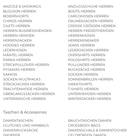
ANZÜGE & SMOKINGS
ANZUGSSCHUHE HERREN
BLOUSON HERREN
BOOTS HERREN
BOXERSHORTS
CARGOHOSEN HERREN
CHINOS HERREN
DAUNENJACKEN HERREN
GILETS HERREN
GROSSE GRÖSSEN HERREN
HERREN BUSINESSHEMDEN
HERREN FREIZEITHEMDEN
HERREN HEMDEN
HERRENHOSEN
HERRENJACKEN
HERRENSNEAKER
HOODIES HERREN
JEANS HERREN
LEDERHOSEN
LEDERJACKEN HERREN
MÄNTEL HERREN
OVERSHIRTS HERREN
PARKA HERREN
POLOSHIRTS HERREN
STRICKPULLOVER HERREN
PULLUNDER HERREN
PYJAMAS HERREN
RUCKSÄCKE HERREN
SAKKOS
SOCKEN HERREN
SOCKEN MULTIPACKS
SONNENBRILLEN HERREN
STRICKJACKEN HERREN
SWEATSHIRTS
TRACHTENMODE HERREN
T-SHIRTS HERREN
ÜBERGANGSJACKEN HERREN
UNTERHEMDEN HERREN
UNTERWÄSCHE HERREN
WINTERJACKEN HERREN
Taschen & Accessoires
DAMENTASCHEN
BAUCHTASCHEN DAMEN
CLUTCHES UND MINIBAGS
CROSSBODY BAGS
DAMENRUCKSÄCKE
DAMENSCHALS & DAMENTÜCHER
SHOPPER
GELDBÖRSEN DAMEN