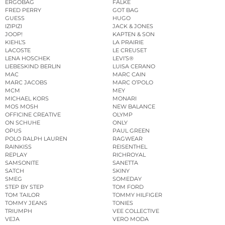
ERGOBAG
FALKE
FRED PERRY
GOT BAG
GUESS
HUGO
IZIPIZI
JACK & JONES
JOOP!
KAPTEN & SON
KIEHL’S
LA PRAIRIE
LACOSTE
LE CREUSET
LENA HOSCHEK
LEVI’S®
LIEBESKIND BERLIN
LUISA CERANO
MAC
MARC CAIN
MARC JACOBS
MARC O’POLO
MCM
MEY
MICHAEL KORS
MONARI
MOS MOSH
NEW BALANCE
OFFICINE CREATIVE
OLYMP
ON SCHUHE
ONLY
OPUS
PAUL GREEN
POLO RALPH LAUREN
RAGWEAR
RAINKISS
REISENTHEL
REPLAY
RICHROYAL
SAMSONITE
SANETTA
SATCH
SKINY
SMEG
SOMEDAY
STEP BY STEP
TOM FORD
TOM TAILOR
TOMMY HILFIGER
TOMMY JEANS
TONIES
TRIUMPH
VEE COLLECTIVE
VEJA
VERO MODA