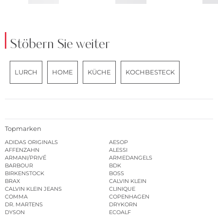
Stöbern Sie weiter
LURCH
HOME
KÜCHE
KOCHBESTECK
Topmarken
ADIDAS ORIGINALS
AESOP
AFFENZAHN
ALESSI
ARMANI/PRIVÉ
ARMEDANGELS
BARBOUR
BDK
BIRKENSTOCK
BOSS
BRAX
CALVIN KLEIN
CALVIN KLEIN JEANS
CLINIQUE
COMMA
COPENHAGEN
DR. MARTENS
DRYKORN
DYSON
ECOALF