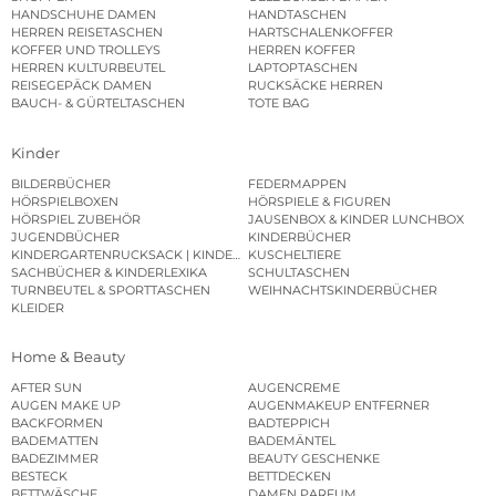
HANDSCHUHE DAMEN
HANDTASCHEN
HERREN REISETASCHEN
HARTSCHALENKOFFER
KOFFER UND TROLLEYS
HERREN KOFFER
HERREN KULTURBEUTEL
LAPTOPTASCHEN
REISEGEPÄCK DAMEN
RUCKSÄCKE HERREN
BAUCH- & GÜRTELTASCHEN
TOTE BAG
Kinder
BILDERBÜCHER
FEDERMAPPEN
HÖRSPIELBOXEN
HÖRSPIELE & FIGUREN
HÖRSPIEL ZUBEHÖR
JAUSENBOX & KINDER LUNCHBOX
JUGENDBÜCHER
KINDERBÜCHER
KINDERGARTENRUCKSACK | KINDERGARTENBEUTEL
KUSCHELTIERE
SACHBÜCHER & KINDERLEXIKA
SCHULTASCHEN
TURNBEUTEL & SPORTTASCHEN
WEIHNACHTSKINDERBÜCHER
KLEIDER
Home & Beauty
AFTER SUN
AUGENCREME
AUGEN MAKE UP
AUGENMAKEUP ENTFERNER
BACKFORMEN
BADTEPPICH
BADEMATTEN
BADEMÄNTEL
BADEZIMMER
BEAUTY GESCHENKE
BESTECK
BETTDECKEN
BETTWÄSCHE
DAMEN PARFUM