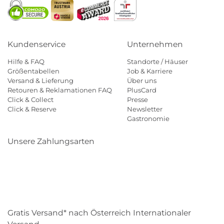
Kundenservice
Unternehmen
Hilfe & FAQ
Standorte / Häuser
Größentabellen
Job & Karriere
Versand & Lieferung
Über uns
Retouren & Reklamationen FAQ
PlusCard
Click & Collect
Presse
Click & Reserve
Newsletter
Gastronomie
Unsere Zahlungsarten
Klarna
Paypal
Mastercard
Visa
Diners
Eps
Shop
Applepay
Amazon
Gratis Versand* nach Österreich Internationaler