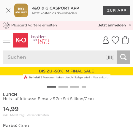
K&Ö & GIGASPORT APP
ZUR APP
Jetzt kostenlos downloaden
Pluscard Vorteile erhalten
KOSTENLOSER VERSAND* & RÜCKVERSAND
Jetzt anmelden
UNSERE APP
CLICK &
CLICK &
COLLECT
RESERVE
BIS ZU -50% IM FINAL SALE
Beliebt!
3 Personen haben den Artikel gerade im Warenkorb
LURCH
Heissluftfriteusse-Einsatz S 2er Set Silikon/Grau
14,99
inkl. Mwst zzgl.
Versandkosten
Farbe:
Grau