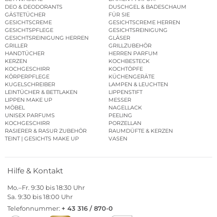
DEO & DEODORANTS
DUSCHGEL & BADESCHAUM
GÄSTETÜCHER
FÜR SIE
GESICHTSCREME
GESICHTSCREME HERREN
GESICHTSPFLEGE
GESICHTSREINIGUNG
GESICHTSREINIGUNG HERREN
GLÄSER
GRILLER
GRILLZUBEHÖR
HANDTÜCHER
HERREN PARFUM
KERZEN
KOCHBESTECK
KOCHGESCHIRR
KOCHTÖPFE
KÖRPERPFLEGE
KÜCHENGERÄTE
KUGELSCHREIBER
LAMPEN & LEUCHTEN
LEINTÜCHER & BETTLAKEN
LIPPENSTIFT
LIPPEN MAKE UP
MESSER
MÖBEL
NAGELLACK
UNISEX PARFUMS
PEELING
KOCHGESCHIRR
PORZELLAN
RASIERER & RASUR ZUBEHÖR
RAUMDÜFTE & KERZEN
TEINT | GESICHTS MAKE UP
VASEN
Hilfe & Kontakt
Mo.–Fr. 9:30 bis 18:30 Uhr
Sa. 9:30 bis 18:00 Uhr
Telefonnummer:
+ 43 316 / 870-0