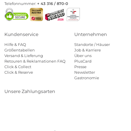
Telefonnummer:
+ 43 316 / 870-0
Kundenservice
Unternehmen
Hilfe & FAQ
Standorte / Häuser
Größentabellen
Job & Karriere
Versand & Lieferung
Über uns
Retouren & Reklamationen FAQ
PlusCard
Click & Collect
Presse
Click & Reserve
Newsletter
Gastronomie
Unsere Zahlungsarten
Klarna
Paypal
Mastercard
Visa
Diners
Eps
Shop
Applepay
Amazon