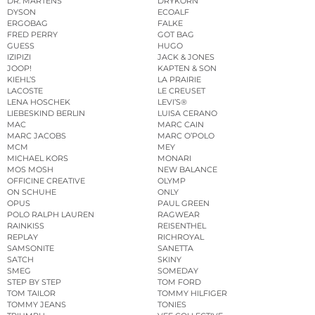
DR. MARTENS
DRYKORN
DYSON
ECOALF
ERGOBAG
FALKE
FRED PERRY
GOT BAG
GUESS
HUGO
IZIPIZI
JACK & JONES
JOOP!
KAPTEN & SON
KIEHL’S
LA PRAIRIE
LACOSTE
LE CREUSET
LENA HOSCHEK
LEVI’S®
LIEBESKIND BERLIN
LUISA CERANO
MAC
MARC CAIN
MARC JACOBS
MARC O’POLO
MCM
MEY
MICHAEL KORS
MONARI
MOS MOSH
NEW BALANCE
OFFICINE CREATIVE
OLYMP
ON SCHUHE
ONLY
OPUS
PAUL GREEN
POLO RALPH LAUREN
RAGWEAR
RAINKISS
REISENTHEL
REPLAY
RICHROYAL
SAMSONITE
SANETTA
SATCH
SKINY
SMEG
SOMEDAY
STEP BY STEP
TOM FORD
TOM TAILOR
TOMMY HILFIGER
TOMMY JEANS
TONIES