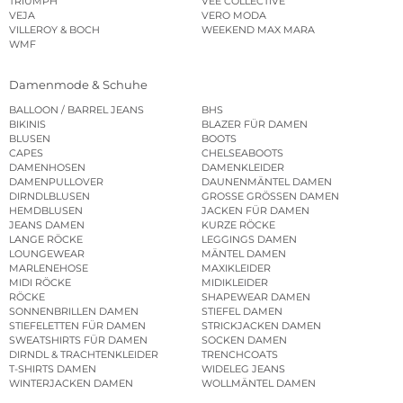
TRIUMPH
VEE COLLECTIVE
VEJA
VERO MODA
VILLEROY & BOCH
WEEKEND MAX MARA
WMF
Damenmode & Schuhe
BALLOON / BARREL JEANS
BHS
BIKINIS
BLAZER FÜR DAMEN
BLUSEN
BOOTS
CAPES
CHELSEABOOTS
DAMENHOSEN
DAMENKLEIDER
DAMENPULLOVER
DAUNENMÄNTEL DAMEN
DIRNDLBLUSEN
GROSSE GRÖSSEN DAMEN
HEMDBLUSEN
JACKEN FÜR DAMEN
JEANS DAMEN
KURZE RÖCKE
LANGE RÖCKE
LEGGINGS DAMEN
LOUNGEWEAR
MÄNTEL DAMEN
MARLENEHOSE
MAXIKLEIDER
MIDI RÖCKE
MIDIKLEIDER
RÖCKE
SHAPEWEAR DAMEN
SONNENBRILLEN DAMEN
STIEFEL DAMEN
STIEFELETTEN FÜR DAMEN
STRICKJACKEN DAMEN
SWEATSHIRTS FÜR DAMEN
SOCKEN DAMEN
DIRNDL & TRACHTENKLEIDER
TRENCHCOATS
T-SHIRTS DAMEN
WIDELEG JEANS
WINTERJACKEN DAMEN
WOLLMÄNTEL DAMEN