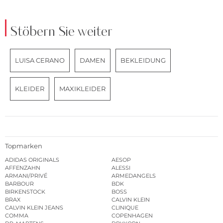
Stöbern Sie weiter
LUISA CERANO
DAMEN
BEKLEIDUNG
KLEIDER
MAXIKLEIDER
Topmarken
ADIDAS ORIGINALS
AESOP
AFFENZAHN
ALESSI
ARMANI/PRIVÉ
ARMEDANGELS
BARBOUR
BDK
BIRKENSTOCK
BOSS
BRAX
CALVIN KLEIN
CALVIN KLEIN JEANS
CLINIQUE
COMMA
COPENHAGEN