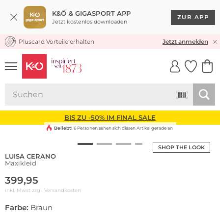
K&Ö & GIGASPORT APP
ZUR APP
Jetzt kostenlos downloaden
Pluscard Vorteile erhalten
KOSTENLOSER VERSAND* & RÜCKVERSAND
Jetzt anmelden
UNSERE APP
CLICK &
CLICK &
COLLECT
RESERVE
BIS ZU -50% IM FINAL SALE
Beliebt!
6 Personen sehen sich diesen Artikel gerade an
SHOP THE LOOK
LUISA CERANO
Maxikleid
399,95
inkl. Mwst zzgl.
Versandkosten
Farbe:
Braun