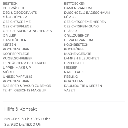
BESTECK
BETTDECKEN
BETTWÄSCHE
DAMEN PARFUM
DEO & DEODORANTS
DUSCHGEL & BADESCHAUM
GÄSTETÜCHER
FÜR SIE
GESICHTSCREME
GESICHTSCREME HERREN
GESICHTSPFLEGE
GESICHTSREINIGUNG
GESICHTSREINIGUNG HERREN
GLÄSER
GRILLER
GRILLZUBEHÖR
HANDTÜCHER
HERREN PARFUM
KERZEN
KOCHBESTECK
KOCHGESCHIRR
KOCHTÖPFE
KÖRPERPFLEGE
KÜCHENGERÄTE
KUGELSCHREIBER
LAMPEN & LEUCHTEN
LEINTÜCHER & BETTLAKEN
LIPPENSTIFT
LIPPEN MAKE UP
MESSER
MÖBEL
NAGELLACK
UNISEX PARFUMS
PEELING
KOCHGESCHIRR
PORZELLAN
RASIERER & RASUR ZUBEHÖR
RAUMDÜFTE & KERZEN
TEINT | GESICHTS MAKE UP
VASEN
Hilfe & Kontakt
Mo.–Fr. 9:30 bis 18:30 Uhr
Sa. 9:30 bis 18:00 Uhr