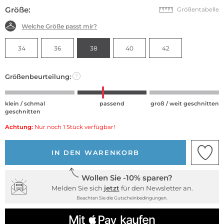
Größe:
Größentabelle
Welche Größe passt mir?
34
36
38
40
42
Größenbeurteilung:
?
klein / schmal
passend
groß / weit geschnitten
geschnitten
Achtung:
Nur noch 1 Stück verfügbar!
IN DEN WARENKORB
Wollen Sie -10% sparen?
Melden Sie sich
jetzt
für den Newsletter an.
Beachten Sie die Gutscheinbedingungen.