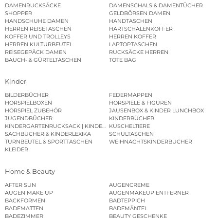
DAMENRUCKSÄCKE
DAMENSCHALS & DAMENTÜCHER
SHOPPER
GELDBÖRSEN DAMEN
HANDSCHUHE DAMEN
HANDTASCHEN
HERREN REISETASCHEN
HARTSCHALENKOFFER
KOFFER UND TROLLEYS
HERREN KOFFER
HERREN KULTURBEUTEL
LAPTOPTASCHEN
REISEGEPÄCK DAMEN
RUCKSÄCKE HERREN
BAUCH- & GÜRTELTASCHEN
TOTE BAG
Kinder
BILDERBÜCHER
FEDERMAPPEN
HÖRSPIELBOXEN
HÖRSPIELE & FIGUREN
HÖRSPIEL ZUBEHÖR
JAUSENBOX & KINDER LUNCHBOX
JUGENDBÜCHER
KINDERBÜCHER
KINDERGARTENRUCKSACK | KINDERGARTENBEUTEL
KUSCHELTIERE
SACHBÜCHER & KINDERLEXIKA
SCHULTASCHEN
TURNBEUTEL & SPORTTASCHEN
WEIHNACHTSKINDERBÜCHER
KLEIDER
Home & Beauty
AFTER SUN
AUGENCREME
AUGEN MAKE UP
AUGENMAKEUP ENTFERNER
BACKFORMEN
BADTEPPICH
BADEMATTEN
BADEMÄNTEL
BADEZIMMER
BEAUTY GESCHENKE