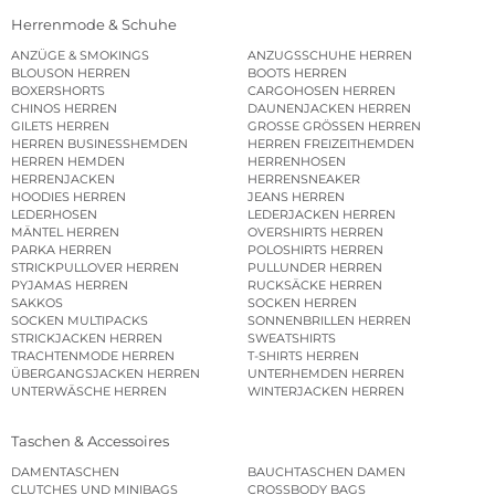
Herrenmode & Schuhe
ANZÜGE & SMOKINGS
ANZUGSSCHUHE HERREN
BLOUSON HERREN
BOOTS HERREN
BOXERSHORTS
CARGOHOSEN HERREN
CHINOS HERREN
DAUNENJACKEN HERREN
GILETS HERREN
GROSSE GRÖSSEN HERREN
HERREN BUSINESSHEMDEN
HERREN FREIZEITHEMDEN
HERREN HEMDEN
HERRENHOSEN
HERRENJACKEN
HERRENSNEAKER
HOODIES HERREN
JEANS HERREN
LEDERHOSEN
LEDERJACKEN HERREN
MÄNTEL HERREN
OVERSHIRTS HERREN
PARKA HERREN
POLOSHIRTS HERREN
STRICKPULLOVER HERREN
PULLUNDER HERREN
PYJAMAS HERREN
RUCKSÄCKE HERREN
SAKKOS
SOCKEN HERREN
SOCKEN MULTIPACKS
SONNENBRILLEN HERREN
STRICKJACKEN HERREN
SWEATSHIRTS
TRACHTENMODE HERREN
T-SHIRTS HERREN
ÜBERGANGSJACKEN HERREN
UNTERHEMDEN HERREN
UNTERWÄSCHE HERREN
WINTERJACKEN HERREN
Taschen & Accessoires
DAMENTASCHEN
BAUCHTASCHEN DAMEN
CLUTCHES UND MINIBAGS
CROSSBODY BAGS