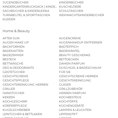
JUGENDBÜCHER
KINDERBÜCHER
KINDERGARTENRUCKSACK | KINDERGARTENBEUTEL
KUSCHELTIERE
SACHBÜCHER & KINDERLEXIKA
SCHULTASCHEN
TURNBEUTEL & SPORTTASCHEN
WEIHNACHTSKINDERBÜCHER
KLEIDER
Home & Beauty
AFTER SUN
AUGENCREME
AUGEN MAKE UP
AUGENMAKEUP ENTFERNER
BACKFORMEN
BADTEPPICH
BADEMATTEN
BADEMÄNTEL
BADEZIMMER
BEAUTY GESCHENKE
BESTECK
BETTDECKEN
BETTWÄSCHE
DAMEN PARFUM
DEO & DEODORANTS
DUSCHGEL & BADESCHAUM
GÄSTETÜCHER
FÜR SIE
GESICHTSCREME
GESICHTSCREME HERREN
GESICHTSPFLEGE
GESICHTSREINIGUNG
GESICHTSREINIGUNG HERREN
GLÄSER
GRILLER
GRILLZUBEHÖR
HANDTÜCHER
HERREN PARFUM
KERZEN
KOCHBESTECK
KOCHGESCHIRR
KOCHTÖPFE
KÖRPERPFLEGE
KÜCHENGERÄTE
KUGELSCHREIBER
LAMPEN & LEUCHTEN
LEINTÜCHER & BETTLAKEN
LIPPENSTIFT