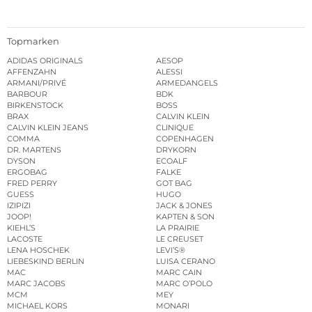
Topmarken
ADIDAS ORIGINALS
AESOP
AFFENZAHN
ALESSI
ARMANI/PRIVÉ
ARMEDANGELS
BARBOUR
BDK
BIRKENSTOCK
BOSS
BRAX
CALVIN KLEIN
CALVIN KLEIN JEANS
CLINIQUE
COMMA
COPENHAGEN
DR. MARTENS
DRYKORN
DYSON
ECOALF
ERGOBAG
FALKE
FRED PERRY
GOT BAG
GUESS
HUGO
IZIPIZI
JACK & JONES
JOOP!
KAPTEN & SON
KIEHL’S
LA PRAIRIE
LACOSTE
LE CREUSET
LENA HOSCHEK
LEVI’S®
LIEBESKIND BERLIN
LUISA CERANO
MAC
MARC CAIN
MARC JACOBS
MARC O’POLO
MCM
MEY
MICHAEL KORS
MONARI