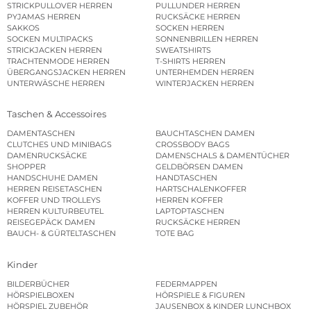
STRICKPULLOVER HERREN
PULLUNDER HERREN
PYJAMAS HERREN
RUCKSÄCKE HERREN
SAKKOS
SOCKEN HERREN
SOCKEN MULTIPACKS
SONNENBRILLEN HERREN
STRICKJACKEN HERREN
SWEATSHIRTS
TRACHTENMODE HERREN
T-SHIRTS HERREN
ÜBERGANGSJACKEN HERREN
UNTERHEMDEN HERREN
UNTERWÄSCHE HERREN
WINTERJACKEN HERREN
Taschen & Accessoires
DAMENTASCHEN
BAUCHTASCHEN DAMEN
CLUTCHES UND MINIBAGS
CROSSBODY BAGS
DAMENRUCKSÄCKE
DAMENSCHALS & DAMENTÜCHER
SHOPPER
GELDBÖRSEN DAMEN
HANDSCHUHE DAMEN
HANDTASCHEN
HERREN REISETASCHEN
HARTSCHALENKOFFER
KOFFER UND TROLLEYS
HERREN KOFFER
HERREN KULTURBEUTEL
LAPTOPTASCHEN
REISEGEPÄCK DAMEN
RUCKSÄCKE HERREN
BAUCH- & GÜRTELTASCHEN
TOTE BAG
Kinder
BILDERBÜCHER
FEDERMAPPEN
HÖRSPIELBOXEN
HÖRSPIELE & FIGUREN
HÖRSPIEL ZUBEHÖR
JAUSENBOX & KINDER LUNCHBOX