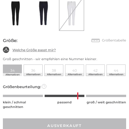
Größe:
Größentabelle
Welche Größe passt mir?
Groß geschnitten - wir empfehlen eine Nummer kleiner.
34
36
38
40
42
44
Alternativen
Alternativen
Alternativen
Alternativen
Alternativen
Alternativen
Größenbeurteilung:
?
klein / schmal
passend
groß / weit geschnitten
geschnitten
AUSVERKAUFT