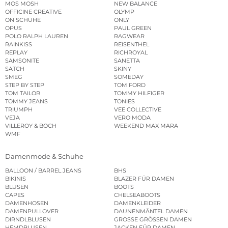
MOS MOSH
NEW BALANCE
OFFICINE CREATIVE
OLYMP
ON SCHUHE
ONLY
OPUS
PAUL GREEN
POLO RALPH LAUREN
RAGWEAR
RAINKISS
REISENTHEL
REPLAY
RICHROYAL
SAMSONITE
SANETTA
SATCH
SKINY
SMEG
SOMEDAY
STEP BY STEP
TOM FORD
TOM TAILOR
TOMMY HILFIGER
TOMMY JEANS
TONIES
TRIUMPH
VEE COLLECTIVE
VEJA
VERO MODA
VILLEROY & BOCH
WEEKEND MAX MARA
WMF
Damenmode & Schuhe
BALLOON / BARREL JEANS
BHS
BIKINIS
BLAZER FÜR DAMEN
BLUSEN
BOOTS
CAPES
CHELSEABOOTS
DAMENHOSEN
DAMENKLEIDER
DAMENPULLOVER
DAUNENMÄNTEL DAMEN
DIRNDLBLUSEN
GROSSE GRÖSSEN DAMEN
HEMDBLUSEN
JACKEN FÜR DAMEN