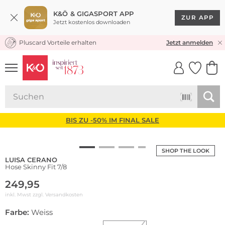
K&Ö & GIGASPORT APP
ZUR APP
Jetzt kostenlos downloaden
Pluscard Vorteile erhalten
KOSTENLOSER VERSAND* & RÜCKVERSAND
Jetzt anmelden
UNSERE APP
CLICK &
CLICK &
COLLECT
RESERVE
BIS ZU -50% IM FINAL SALE
SHOP THE LOOK
LUISA CERANO
Hose Skinny Fit 7/8
249,95
inkl. Mwst zzgl.
Versandkosten
Farbe:
Weiss