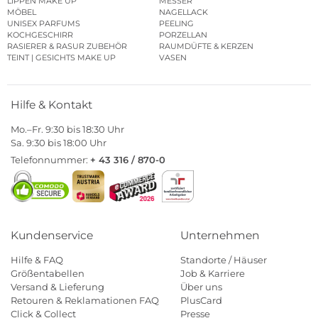
LIPPEN MAKE UP
MESSER
MÖBEL
NAGELLACK
UNISEX PARFUMS
PEELING
KOCHGESCHIRR
PORZELLAN
RASIERER & RASUR ZUBEHÖR
RAUMDÜFTE & KERZEN
TEINT | GESICHTS MAKE UP
VASEN
Hilfe & Kontakt
Mo.–Fr. 9:30 bis 18:30 Uhr
Sa. 9:30 bis 18:00 Uhr
Telefonnummer:
+ 43 316 / 870-0
Kundenservice
Unternehmen
Hilfe & FAQ
Standorte / Häuser
Größentabellen
Job & Karriere
Versand & Lieferung
Über uns
Retouren & Reklamationen FAQ
PlusCard
Click & Collect
Presse