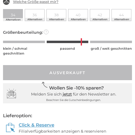
Welche Größe passt mir?
34
36
38
40
42
44
Alternativen
Alternativen
Alternativen
Alternativen
Alternativen
Alternativen
Größenbeurteilung:
?
klein / schmal
passend
groß / weit geschnitten
geschnitten
AUSVERKAUFT
Wollen Sie -10% sparen?
Melden Sie sich
jetzt
für den Newsletter an.
Beachten Sie die Gutscheinbedingungen.
Lieferoption:
Click & Reserve
Filialverfügbarkeiten anzeigen & reservieren