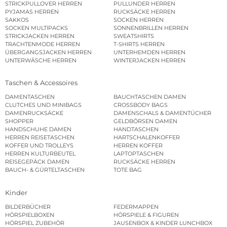
STRICKPULLOVER HERREN
PULLUNDER HERREN
PYJAMAS HERREN
RUCKSÄCKE HERREN
SAKKOS
SOCKEN HERREN
SOCKEN MULTIPACKS
SONNENBRILLEN HERREN
STRICKJACKEN HERREN
SWEATSHIRTS
TRACHTENMODE HERREN
T-SHIRTS HERREN
ÜBERGANGSJACKEN HERREN
UNTERHEMDEN HERREN
UNTERWÄSCHE HERREN
WINTERJACKEN HERREN
Taschen & Accessoires
DAMENTASCHEN
BAUCHTASCHEN DAMEN
CLUTCHES UND MINIBAGS
CROSSBODY BAGS
DAMENRUCKSÄCKE
DAMENSCHALS & DAMENTÜCHER
SHOPPER
GELDBÖRSEN DAMEN
HANDSCHUHE DAMEN
HANDTASCHEN
HERREN REISETASCHEN
HARTSCHALENKOFFER
KOFFER UND TROLLEYS
HERREN KOFFER
HERREN KULTURBEUTEL
LAPTOPTASCHEN
REISEGEPÄCK DAMEN
RUCKSÄCKE HERREN
BAUCH- & GÜRTELTASCHEN
TOTE BAG
Kinder
BILDERBÜCHER
FEDERMAPPEN
HÖRSPIELBOXEN
HÖRSPIELE & FIGUREN
HÖRSPIEL ZUBEHÖR
JAUSENBOX & KINDER LUNCHBOX