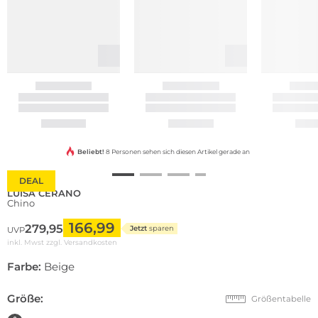
Beliebt!
8 Personen sehen sich diesen Artikel gerade an
DEAL
LUISA CERANO
Chino
166,99
279,95
Jetzt
sparen
UVP
inkl. Mwst zzgl.
Versandkosten
Farbe:
Beige
Größe:
Größentabelle