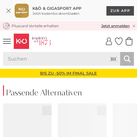
K&Ö & GIGASPORT APP
ZUR APP
Jetzt kostenlos downloaden
Pluscard Vorteile erhalten
KOSTENLOSER VERSAND* & RÜCKVERSAND
Jetzt anmelden
UNSERE APP
CLICK &
CLICK &
COLLECT
RESERVE
BIS ZU -50% IM FINAL SALE
Passende Alternativen