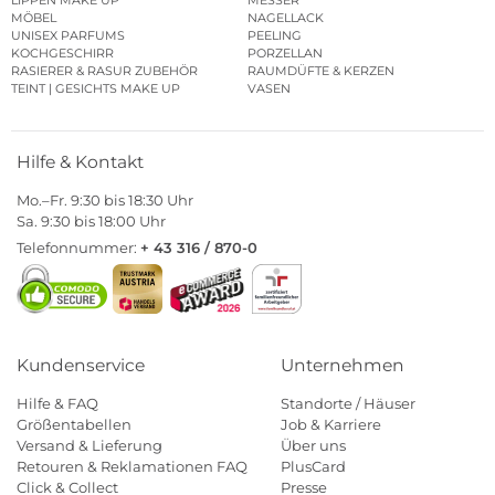
LIPPEN MAKE UP
MESSER
MÖBEL
NAGELLACK
UNISEX PARFUMS
PEELING
KOCHGESCHIRR
PORZELLAN
RASIERER & RASUR ZUBEHÖR
RAUMDÜFTE & KERZEN
TEINT | GESICHTS MAKE UP
VASEN
Hilfe & Kontakt
Mo.–Fr. 9:30 bis 18:30 Uhr
Sa. 9:30 bis 18:00 Uhr
Telefonnummer:
+ 43 316 / 870-0
Kundenservice
Unternehmen
Hilfe & FAQ
Standorte / Häuser
Größentabellen
Job & Karriere
Versand & Lieferung
Über uns
Retouren & Reklamationen FAQ
PlusCard
Click & Collect
Presse