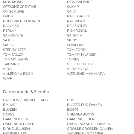
MOS MOSH
NEW BALANCE
OFFICINE CREATIVE
OLYMP
ON SCHUHE
ONLY
OPUS
PAUL GREEN
POLO RALPH LAUREN
RAGWEAR
RAINKISS
REISENTHEL
REPLAY
RICHROYAL
SAMSONITE
SANETTA
SATCH
SKINY
SMEG
SOMEDAY
STEP BY STEP
TOM FORD
TOM TAILOR
TOMMY HILFIGER
TOMMY JEANS
TONIES
TRIUMPH
VEE COLLECTIVE
VEJA
VERO MODA
VILLEROY & BOCH
WEEKEND MAX MARA
WMF
Damenmode & Schuhe
BALLOON / BARREL JEANS
BHS
BIKINIS
BLAZER FÜR DAMEN
BLUSEN
BOOTS
CAPES
CHELSEABOOTS
DAMENHOSEN
DAMENKLEIDER
DAMENPULLOVER
DAUNENMÄNTEL DAMEN
DIRNDLBLUSEN
GROSSE GRÖSSEN DAMEN
HEMDBLUSEN
JACKEN FÜR DAMEN