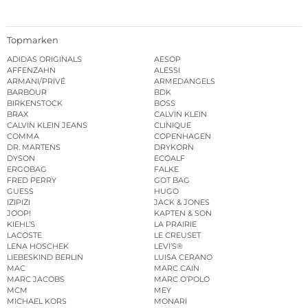
Topmarken
ADIDAS ORIGINALS
AESOP
AFFENZAHN
ALESSI
ARMANI/PRIVÉ
ARMEDANGELS
BARBOUR
BDK
BIRKENSTOCK
BOSS
BRAX
CALVIN KLEIN
CALVIN KLEIN JEANS
CLINIQUE
COMMA
COPENHAGEN
DR. MARTENS
DRYKORN
DYSON
ECOALF
ERGOBAG
FALKE
FRED PERRY
GOT BAG
GUESS
HUGO
IZIPIZI
JACK & JONES
JOOP!
KAPTEN & SON
KIEHL’S
LA PRAIRIE
LACOSTE
LE CREUSET
LENA HOSCHEK
LEVI’S®
LIEBESKIND BERLIN
LUISA CERANO
MAC
MARC CAIN
MARC JACOBS
MARC O’POLO
MCM
MEY
MICHAEL KORS
MONARI