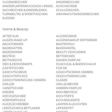
JUGENDBÜCHER
KINDERBÜCHER
KINDERGARTENRUCKSACK | KINDERGARTENBEUTEL
KUSCHELTIERE
SACHBÜCHER & KINDERLEXIKA
SCHULTASCHEN
TURNBEUTEL & SPORTTASCHEN
WEIHNACHTSKINDERBÜCHER
KLEIDER
Home & Beauty
AFTER SUN
AUGENCREME
AUGEN MAKE UP
AUGENMAKEUP ENTFERNER
BACKFORMEN
BADTEPPICH
BADEMATTEN
BADEMÄNTEL
BADEZIMMER
BEAUTY GESCHENKE
BESTECK
BETTDECKEN
BETTWÄSCHE
DAMEN PARFUM
DEO & DEODORANTS
DUSCHGEL & BADESCHAUM
GÄSTETÜCHER
FÜR SIE
GESICHTSCREME
GESICHTSCREME HERREN
GESICHTSPFLEGE
GESICHTSREINIGUNG
GESICHTSREINIGUNG HERREN
GLÄSER
GRILLER
GRILLZUBEHÖR
HANDTÜCHER
HERREN PARFUM
KERZEN
KOCHBESTECK
KOCHGESCHIRR
KOCHTÖPFE
KÖRPERPFLEGE
KÜCHENGERÄTE
KUGELSCHREIBER
LAMPEN & LEUCHTEN
LEINTÜCHER & BETTLAKEN
LIPPENSTIFT