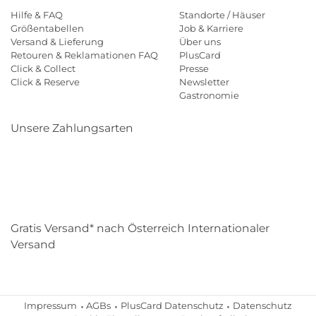
Hilfe & FAQ
Standorte / Häuser
Größentabellen
Job & Karriere
Versand & Lieferung
Über uns
Retouren & Reklamationen FAQ
PlusCard
Click & Collect
Presse
Click & Reserve
Newsletter
Gastronomie
Unsere Zahlungsarten
Klarna
Paypal
Mastercard
Visa
Diners
Eps
Shop
Applepay
Amazon
Gratis Versand* nach Österreich Internationaler
Versand
Impressum
AGBs
PlusCard Datenschutz
Datenschutz