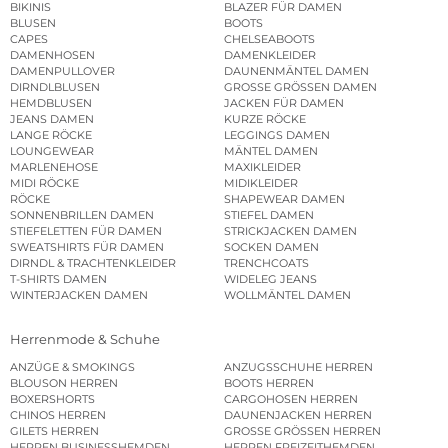
BIKINIS
BLAZER FÜR DAMEN
BLUSEN
BOOTS
CAPES
CHELSEABOOTS
DAMENHOSEN
DAMENKLEIDER
DAMENPULLOVER
DAUNENMÄNTEL DAMEN
DIRNDLBLUSEN
GROSSE GRÖSSEN DAMEN
HEMDBLUSEN
JACKEN FÜR DAMEN
JEANS DAMEN
KURZE RÖCKE
LANGE RÖCKE
LEGGINGS DAMEN
LOUNGEWEAR
MÄNTEL DAMEN
MARLENEHOSE
MAXIKLEIDER
MIDI RÖCKE
MIDIKLEIDER
RÖCKE
SHAPEWEAR DAMEN
SONNENBRILLEN DAMEN
STIEFEL DAMEN
STIEFELETTEN FÜR DAMEN
STRICKJACKEN DAMEN
SWEATSHIRTS FÜR DAMEN
SOCKEN DAMEN
DIRNDL & TRACHTENKLEIDER
TRENCHCOATS
T-SHIRTS DAMEN
WIDELEG JEANS
WINTERJACKEN DAMEN
WOLLMÄNTEL DAMEN
Herrenmode & Schuhe
ANZÜGE & SMOKINGS
ANZUGSSCHUHE HERREN
BLOUSON HERREN
BOOTS HERREN
BOXERSHORTS
CARGOHOSEN HERREN
CHINOS HERREN
DAUNENJACKEN HERREN
GILETS HERREN
GROSSE GRÖSSEN HERREN
HERREN BUSINESSHEMDEN
HERREN FREIZEITHEMDEN