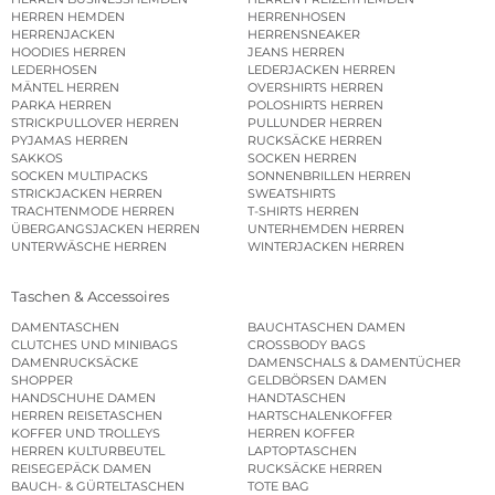
HERREN HEMDEN
HERRENHOSEN
HERRENJACKEN
HERRENSNEAKER
HOODIES HERREN
JEANS HERREN
LEDERHOSEN
LEDERJACKEN HERREN
MÄNTEL HERREN
OVERSHIRTS HERREN
PARKA HERREN
POLOSHIRTS HERREN
STRICKPULLOVER HERREN
PULLUNDER HERREN
PYJAMAS HERREN
RUCKSÄCKE HERREN
SAKKOS
SOCKEN HERREN
SOCKEN MULTIPACKS
SONNENBRILLEN HERREN
STRICKJACKEN HERREN
SWEATSHIRTS
TRACHTENMODE HERREN
T-SHIRTS HERREN
ÜBERGANGSJACKEN HERREN
UNTERHEMDEN HERREN
UNTERWÄSCHE HERREN
WINTERJACKEN HERREN
Taschen & Accessoires
DAMENTASCHEN
BAUCHTASCHEN DAMEN
CLUTCHES UND MINIBAGS
CROSSBODY BAGS
DAMENRUCKSÄCKE
DAMENSCHALS & DAMENTÜCHER
SHOPPER
GELDBÖRSEN DAMEN
HANDSCHUHE DAMEN
HANDTASCHEN
HERREN REISETASCHEN
HARTSCHALENKOFFER
KOFFER UND TROLLEYS
HERREN KOFFER
HERREN KULTURBEUTEL
LAPTOPTASCHEN
REISEGEPÄCK DAMEN
RUCKSÄCKE HERREN
BAUCH- & GÜRTELTASCHEN
TOTE BAG