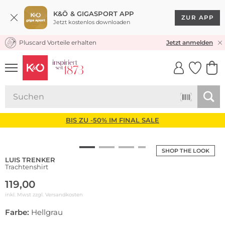
K&Ö & GIGASPORT APP
ZUR APP
Jetzt kostenlos downloaden
Pluscard Vorteile erhalten
KOSTENLOSER VERSAND* & RÜCKVERSAND
Jetzt anmelden
UNSERE APP
CLICK &
CLICK &
COLLECT
RESERVE
BIS ZU -50% IM FINAL SALE
SHOP THE LOOK
LUIS TRENKER
Trachtenshirt
119,00
inkl. Mwst zzgl.
Versandkosten
Farbe:
Hellgrau