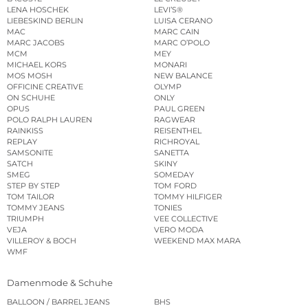
LENA HOSCHEK
LEVI’S®
LIEBESKIND BERLIN
LUISA CERANO
MAC
MARC CAIN
MARC JACOBS
MARC O’POLO
MCM
MEY
MICHAEL KORS
MONARI
MOS MOSH
NEW BALANCE
OFFICINE CREATIVE
OLYMP
ON SCHUHE
ONLY
OPUS
PAUL GREEN
POLO RALPH LAUREN
RAGWEAR
RAINKISS
REISENTHEL
REPLAY
RICHROYAL
SAMSONITE
SANETTA
SATCH
SKINY
SMEG
SOMEDAY
STEP BY STEP
TOM FORD
TOM TAILOR
TOMMY HILFIGER
TOMMY JEANS
TONIES
TRIUMPH
VEE COLLECTIVE
VEJA
VERO MODA
VILLEROY & BOCH
WEEKEND MAX MARA
WMF
Damenmode & Schuhe
BALLOON / BARREL JEANS
BHS