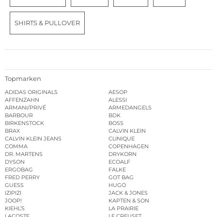
SHIRTS & PULLOVER
Topmarken
ADIDAS ORIGINALS
AESOP
AFFENZAHN
ALESSI
ARMANI/PRIVÉ
ARMEDANGELS
BARBOUR
BDK
BIRKENSTOCK
BOSS
BRAX
CALVIN KLEIN
CALVIN KLEIN JEANS
CLINIQUE
COMMA
COPENHAGEN
DR. MARTENS
DRYKORN
DYSON
ECOALF
ERGOBAG
FALKE
FRED PERRY
GOT BAG
GUESS
HUGO
IZIPIZI
JACK & JONES
JOOP!
KAPTEN & SON
KIEHL’S
LA PRAIRIE
LACOSTE
LE CREUSET