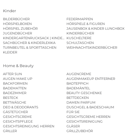
Kinder
BILDERBÜCHER
FEDERMAPPEN
HÖRSPIELBOXEN
HÖRSPIELE & FIGUREN
HÖRSPIEL ZUBEHÖR
JAUSENBOX & KINDER LUNCHBOX
JUGENDBÜCHER
KINDERBÜCHER
KINDERGARTENRUCKSACK | KINDERGARTENBEUTEL
KUSCHELTIERE
SACHBÜCHER & KINDERLEXIKA
SCHULTASCHEN
TURNBEUTEL & SPORTTASCHEN
WEIHNACHTSKINDERBÜCHER
KLEIDER
Home & Beauty
AFTER SUN
AUGENCREME
AUGEN MAKE UP
AUGENMAKEUP ENTFERNER
BACKFORMEN
BADTEPPICH
BADEMATTEN
BADEMÄNTEL
BADEZIMMER
BEAUTY GESCHENKE
BESTECK
BETTDECKEN
BETTWÄSCHE
DAMEN PARFUM
DEO & DEODORANTS
DUSCHGEL & BADESCHAUM
GÄSTETÜCHER
FÜR SIE
GESICHTSCREME
GESICHTSCREME HERREN
GESICHTSPFLEGE
GESICHTSREINIGUNG
GESICHTSREINIGUNG HERREN
GLÄSER
GRILLER
GRILLZUBEHÖR