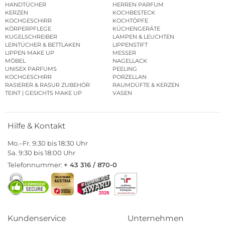
HANDTÜCHER
HERREN PARFUM
KERZEN
KOCHBESTECK
KOCHGESCHIRR
KOCHTÖPFE
KÖRPERPFLEGE
KÜCHENGERÄTE
KUGELSCHREIBER
LAMPEN & LEUCHTEN
LEINTÜCHER & BETTLAKEN
LIPPENSTIFT
LIPPEN MAKE UP
MESSER
MÖBEL
NAGELLACK
UNISEX PARFUMS
PEELING
KOCHGESCHIRR
PORZELLAN
RASIERER & RASUR ZUBEHÖR
RAUMDÜFTE & KERZEN
TEINT | GESICHTS MAKE UP
VASEN
Hilfe & Kontakt
Mo.–Fr. 9:30 bis 18:30 Uhr
Sa. 9:30 bis 18:00 Uhr
Telefonnummer:
+ 43 316 / 870-0
Kundenservice
Unternehmen