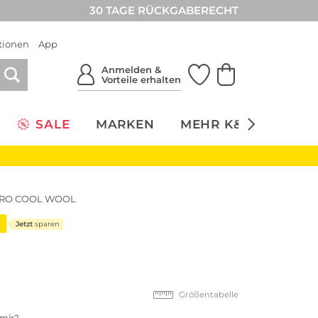
30 TAGE RÜCKGABERECHT
tionen
App
Anmelden &
Vorteile erhalten
SALE
MARKEN
MEHR K&Ö
NACH
DRO COOL WOOL
9
Jetzt
sparen
Größentabelle
 mir?