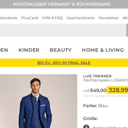
KOSTENLOSER VERSAND* & RÜCKVERSAND
Standorte
PlusCard
Hilfe & FAQ
Geschenkkarte
Newsletter
Ak
REN
KINDER
BEAUTY
HOME & LIVING
BIS ZU -50% IM FINAL SALE
LUIS TRENKER
Trachtensakko LUSAN
328,9
549,00
UVP
inkl. Mwst zzgl.
Versandkosten
Farbe:
Blau
Größe:
Welche Größe passt